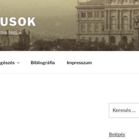
KUSOK
ia tagjai
gészés
Bibliográfia
Impresszum
Keresés
a
következő
kifejezésre:
Belépés