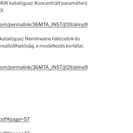
 KIK katalógus): Koncentrált paraméterű
ól
.com/permalink/36MTA_INST/jf2ll/alma9
 katalógus): Nemlineáns hálózatok és
 realizálhatóság, a modellezés korlátai,
.com/permalink/36MTA_INST/jf2ll/alma9
.pdf#page=57