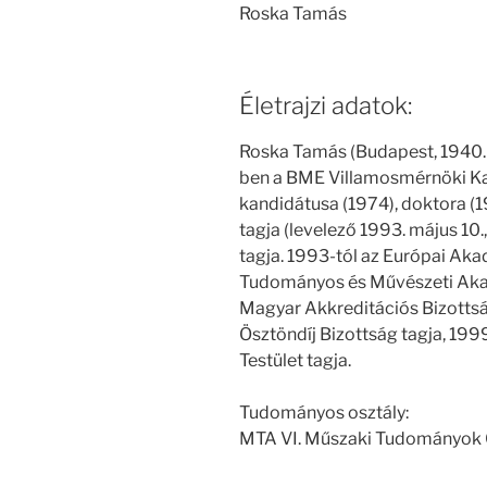
Roska Tamás
Életrajzi adatok:
Roska Tamás (Budapest, 1940. s
ben a BME Villamosmérnöki K
kandidátusa (1974), doktora 
tagja (levelező 1993. május 10
tagja. 1993-tól az Európai Aka
Tudományos és Művészeti Akadém
Magyar Akkreditációs Bizotts
Ösztöndíj Bizottság tagja, 1
Testület tagja.
Tudományos osztály:
MTA VI. Műszaki Tudományok 