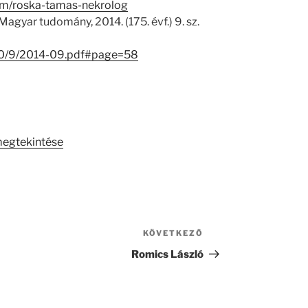
ktum/roska-tamas-nekrolog
gyar tudomány, 2014. (175. évf.) 9. sz.
1930/9/2014-09.pdf#page=58
megtekintése
KÖVETKEZŐ
Következő
bejegyzés
Romics László