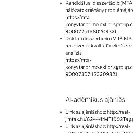
Kandidátusi disszertáció (MTA
hálózatok néhány problémájár
https://mta-
konyvtar.primo.exlibrisgroup
90007251680209321
Doktori disszertáció (MTA KIK
rendszerek kvalitatív elmélete:
analízis
https://mta-
konyvtar.primo.exlibrisgroup
90007307420209321
Akadémikus ajánlás:
Link az ajánláshoz:
http://real-
j.mtak.hu/6244/1/MT1992Tag
Link az ajánláshoz:
http://real-