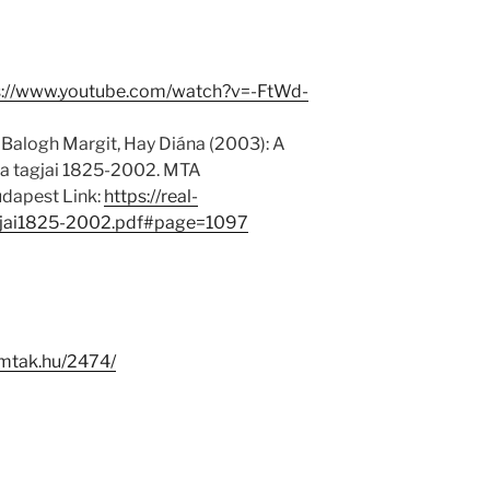
s://www.youtube.com/watch?v=-FtWd-
 Balogh Margit, Hay Diána (2003): A
 tagjai 1825-2002. MTA
dapest Link:
https://real-
jai1825-2002.pdf#page=1097
i.mtak.hu/2474/