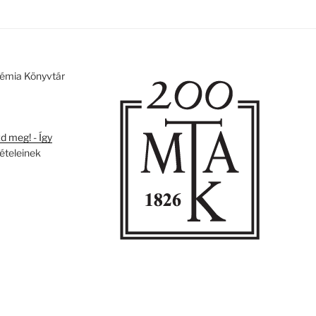
émia Könyvtár
 meg! - Így
tételeinek