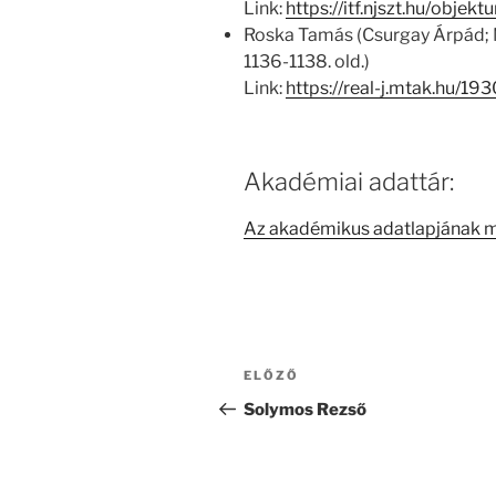
Link:
https://itf.njszt.hu/obje
Roska Tamás (Csurgay Árpád; Ma
1136-1138. old.)
Link:
https://real-j.mtak.hu/
Akadémiai adattár:
Az akadémikus adatlapjának 
Bejegyzés
Korábbi
ELŐZŐ
navigáció
bejegyzés
Solymos Rezső