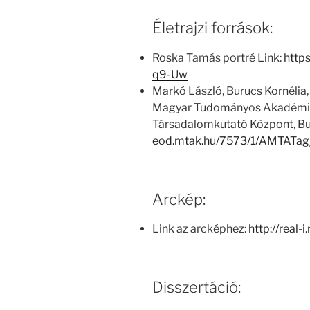
Életrajzi források:
Roska Tamás portré Link:
http
q9-Uw
Markó László, Burucs Kornélia,
Magyar Tudományos Akadémia
Társadalomkutató Központ, Bu
eod.mtak.hu/7573/1/AMTATag
Arckép:
Link az arcképhez:
http://real-
Disszertáció: