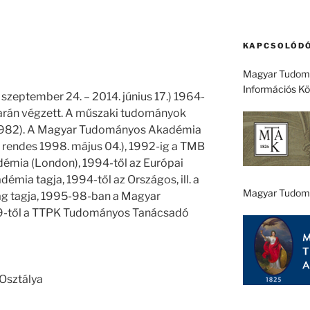
KAPCSOLÓDÓ
Magyar Tudomá
Információs K
zeptember 24. – 2014. június 17.) 1964-
arán végzett. A műszaki tudományok
(1982). A Magyar Tudományos Akadémia
., rendes 1998. május 04.), 1992-ig a TMB
démia (London), 1994-től az Európai
ia tagja, 1994-től az Országos, ill. a
Magyar Tudom
ág tagja, 1995-98-ban a Magyar
999-től a TTPK Tudományos Tanácsadó
Osztálya