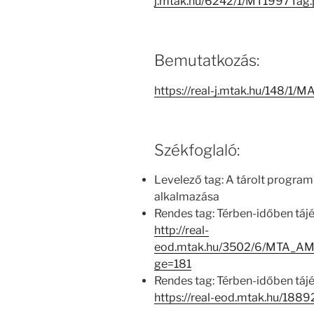
j.mtak.hu/6242/1/MT1997Tag
Bemutatkozás:
https://real-j.mtak.hu/148/
Székfoglaló:
Levelező tag: A tárolt progra
alkalmazása
Rendes tag: Térben-időben tá
http://real-
eod.mtak.hu/3502/6/MTA_AM
ge=181
Rendes tag: Térben-időben tá
https://real-eod.mtak.hu/1889