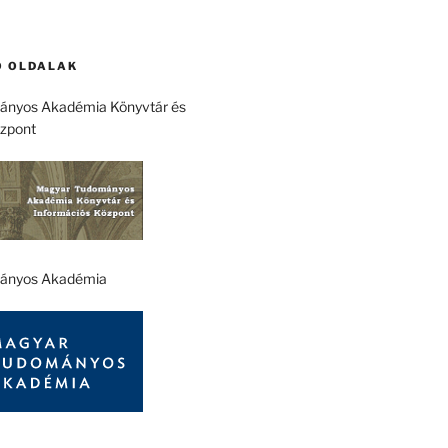
 OLDALAK
nyos Akadémia Könyvtár és
özpont
ányos Akadémia