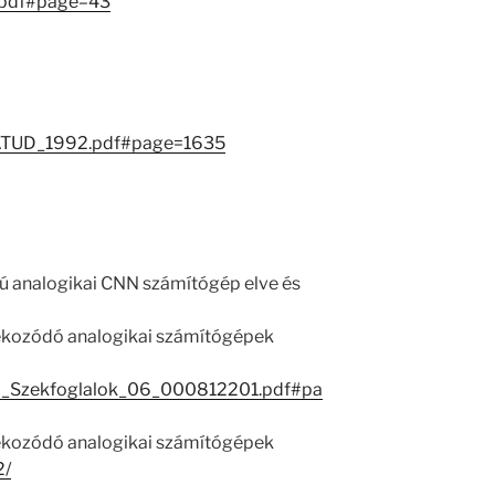
.pdf#page=43
1/MATUD_1992.pdf#page=1635
mú analogikai CNN számítógép elve és
jékozódó analogikai számítógépek
_Szekfoglalok_06_000812201.pdf#pa
jékozódó analogikai számítógépek
2/