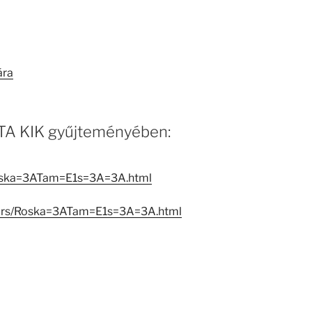
ára
 MTA KIK gyűjteményében:
Roska=3ATam=E1s=3A=3A.html
eators/Roska=3ATam=E1s=3A=3A.html