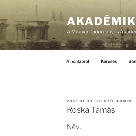
Tartalomhoz
AKADÉMI
A Magyar Tudományos Akadém
A honlapról
Keresés
Bön
BEKÜLDVE:
2023.01.09.
SZERZŐ:
ADMIN
Roska Tamás
Név: