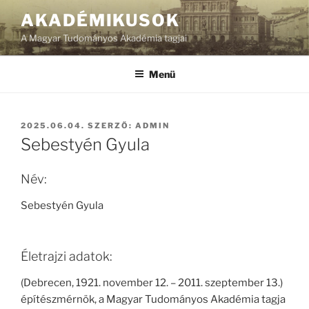
Tartalomhoz
AKADÉMIKUSOK
A Magyar Tudományos Akadémia tagjai
Menü
BEKÜLDVE:
2025.06.04.
SZERZŐ:
ADMIN
Sebestyén Gyula
Név:
Sebestyén Gyula
Életrajzi adatok:
(Debrecen, 1921. november 12. – 2011. szeptember 13.)
építészmérnök, a Magyar Tudományos Akadémia tagja