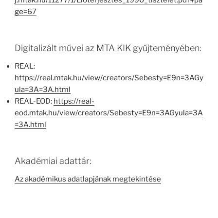
j.mtak.hu/11277/1/Eloterjesztes_1990_tisztelet.pdf#pa
ge=67
Digitalizált művei az MTA KIK gyűjteményében:
REAL:
https://real.mtak.hu/view/creators/Sebesty=E9n=3AGy
ula=3A=3A.html
REAL-EOD:
https://real-
eod.mtak.hu/view/creators/Sebesty=E9n=3AGyula=3A
=3A.html
Akadémiai adattár:
Az akadémikus adatlapjának megtekintése