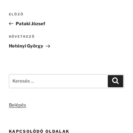
Bejegyzés
Korábbi
ELŐZŐ
navigáció
bejegyzés
Pataki József
Következő
KÖVETKEZŐ
bejegyzés
Hetényi György
Keresés
Keresé
a
következő
kifejezésre:
Belépés
KAPCSOLÓDÓ OLDALAK