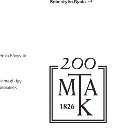
bejegyzés
Sebestyén Gyula
émia Könyvtár
 meg! - Így
tételeinek