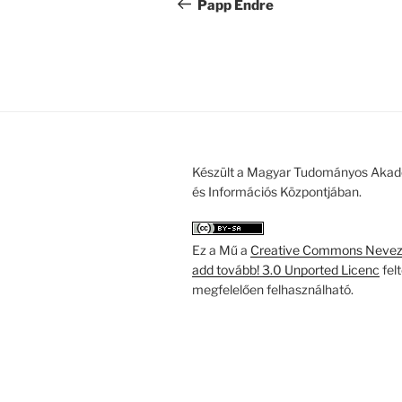
navigáció
bejegyzés
Papp Endre
Készült a Magyar Tudományos Akad
és Információs Központjában.
Ez a Mű a
Creative Commons Nevezd
add tovább! 3.0 Unported Licenc
fel
megfelelően felhasználható.