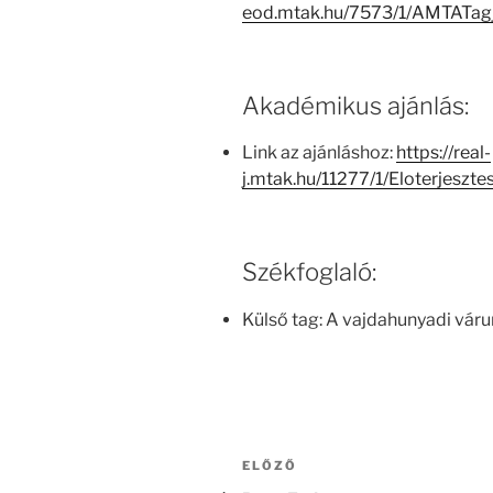
eod.mtak.hu/7573/1/AMTATa
Akadémikus ajánlás:
Link az ajánláshoz:
https://real-
j.mtak.hu/11277/1/Eloterjeszt
Székfoglaló:
Külső tag: A vajdahunyadi váru
Bejegyzés
Korábbi
ELŐZŐ