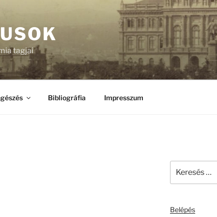
KUSOK
ia tagjai
gészés
Bibliográfia
Impresszum
Keresés
a
következő
kifejezésre:
Belépés