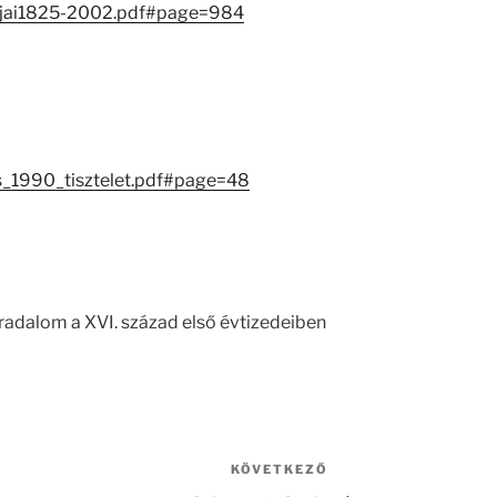
gjai1825-2002.pdf#page=984
es_1990_tisztelet.pdf#page=48
radalom a XVI. század első évtizedeiben
KÖVETKEZŐ
Következő