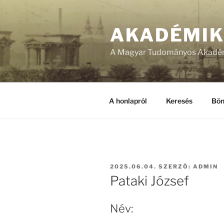
Tartalomhoz
AKADÉMI
A Magyar Tudományos Akadém
A honlapról
Keresés
Bön
BEKÜLDVE:
2025.06.04.
SZERZŐ:
ADMIN
Pataki József
Név: