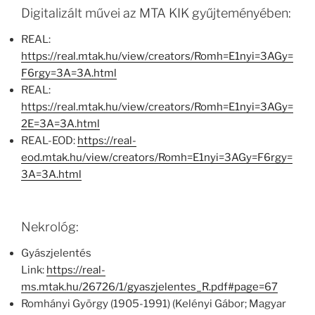
Digitalizált művei az MTA KIK gyűjteményében:
REAL:
https://real.mtak.hu/view/creators/Romh=E1nyi=3AGy=
F6rgy=3A=3A.html
REAL:
https://real.mtak.hu/view/creators/Romh=E1nyi=3AGy=
2E=3A=3A.html
REAL-EOD:
https://real-
eod.mtak.hu/view/creators/Romh=E1nyi=3AGy=F6rgy=
3A=3A.html
Nekrológ:
Gyászjelentés
Link:
https://real-
ms.mtak.hu/26726/1/gyaszjelentes_R.pdf#page=67
Romhányi György (1905-1991) (Kelényi Gábor; Magyar