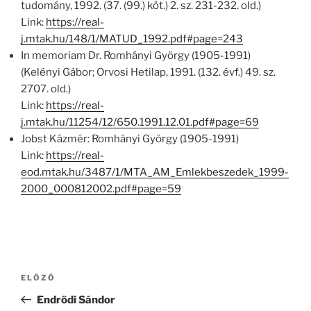
tudomány, 1992. (37. (99.) köt.) 2. sz. 231-232. old.)
Link:
https://real-
j.mtak.hu/148/1/MATUD_1992.pdf#page=243
In memoriam Dr. Romhányi György (1905-1991)
(Kelényi Gábor; Orvosi Hetilap, 1991. (132. évf.) 49. sz.
2707. old.)
Link:
https://real-
j.mtak.hu/11254/12/650.1991.12.01.pdf#page=69
Jobst Kázmér: Romhányi György (1905-1991)
Link:
https://real-
eod.mtak.hu/3487/1/MTA_AM_Emlekbeszedek_1999-
2000_000812002.pdf#page=59
Bejegyzés
Korábbi
ELŐZŐ
navigáció
bejegyzés
Endrődi Sándor