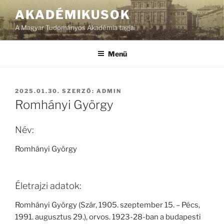
Tartalomhoz
AKADÉMIKUSOK
A Magyar Tudományos Akadémia tagjai
Menü
BEKÜLDVE:
2025.01.30.
SZERZŐ:
ADMIN
Romhányi György
Név:
Romhányi György
Életrajzi adatok:
Romhányi György (Szár, 1905. szeptember 15. – Pécs,
1991. augusztus 29.), orvos. 1923-28-ban a budapesti