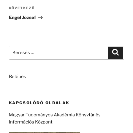
Következő
KÖVETKEZŐ
bejegyzés
Engel József
Keresés
Keresé
a
következő
kifejezésre:
Belépés
KAPCSOLÓDÓ OLDALAK
Magyar Tudományos Akadémia Könyvtár és
Információs Központ