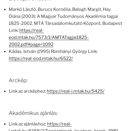
Markó László, Burucs Kornélia, Balogh Margit, Hay
Diána (2003): A Magyar Tudományos Akadémia tagjai
1825-2002. MTA Társadalomkutató Központ, Budapest
Link:
https://real-
eod.mtak.hu/7573/1/AMTATagjai1825-
2002.pdf#page=1092
Kádas, István (1995) Romhányi György Link:
https://real-eod.mtak.hu/6522/
Arckép:
Link az arcképhez:
https://real-i.mtak.hu/5425/
Akadémikus ajánlás:
Link az ajánláshoz:
https://real-