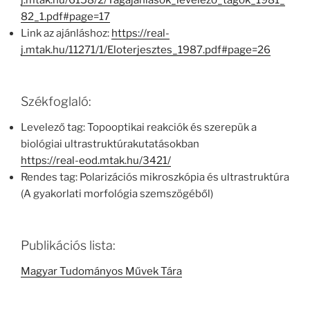
j.mtak.hu/6158/2/Tagajanlasok_levelezo_tagok_1981_
82_1.pdf#page=17
Link az ajánláshoz:
https://real-
j.mtak.hu/11271/1/Eloterjesztes_1987.pdf#page=26
Székfoglaló:
Levelező tag: Topooptikai reakciók és szerepük a
biológiai ultrastruktúrakutatásokban
https://real-eod.mtak.hu/3421/
Rendes tag: Polarizációs mikroszkópia és ultrastruktúra
(A gyakorlati morfológia szemszögéből)
Publikációs lista:
Magyar Tudományos Művek Tára