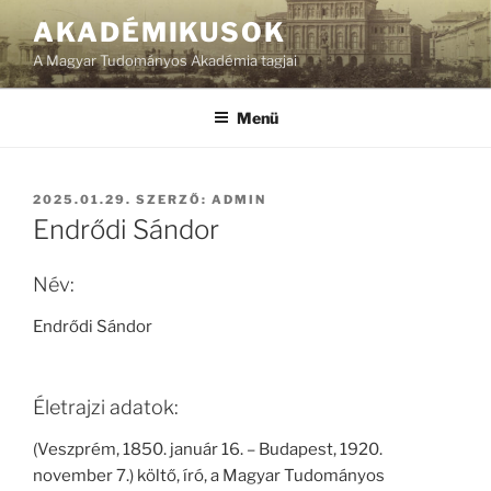
Tartalomhoz
AKADÉMIKUSOK
A Magyar Tudományos Akadémia tagjai
Menü
BEKÜLDVE:
2025.01.29.
SZERZŐ:
ADMIN
Endrődi Sándor
Név:
Endrődi Sándor
Életrajzi adatok:
(Veszprém, 1850. január 16. – Budapest, 1920.
november 7.) költő, író, a Magyar Tudományos