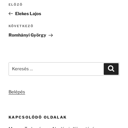
Bejegyzés
Korábbi
ELŐZŐ
navigáció
bejegyzés
Elekes Lajos
Következő
KÖVETKEZŐ
bejegyzés
Romhányi György
Keresés
Keresé
a
következő
kifejezésre:
Belépés
KAPCSOLÓDÓ OLDALAK