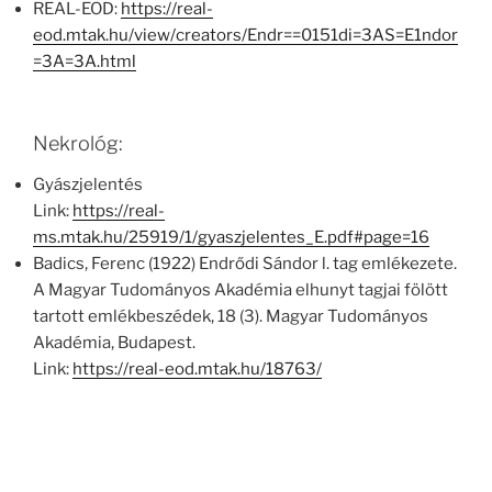
REAL-EOD:
https://real-
eod.mtak.hu/view/creators/Endr==0151di=3AS=E1ndor
=3A=3A.html
Nekrológ:
Gyászjelentés
Link:
https://real-
ms.mtak.hu/25919/1/gyaszjelentes_E.pdf#page=16
Badics, Ferenc (1922) Endrődi Sándor l. tag emlékezete.
A Magyar Tudományos Akadémia elhunyt tagjai fölött
tartott emlékbeszédek, 18 (3). Magyar Tudományos
Akadémia, Budapest.
Link:
https://real-eod.mtak.hu/18763/