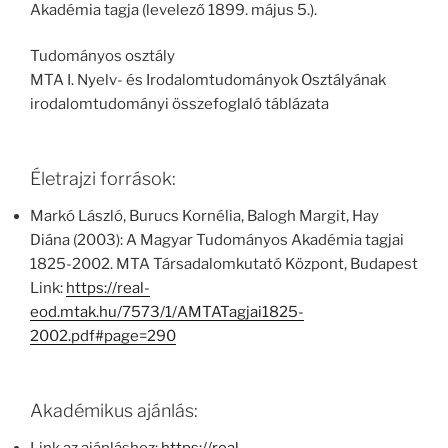
Akadémia tagja (levelező 1899. május 5.).
Tudományos osztály
MTA I. Nyelv- és Irodalomtudományok Osztályának
irodalomtudományi összefoglaló táblázata
Életrajzi források:
Markó László, Burucs Kornélia, Balogh Margit, Hay
Diána (2003): A Magyar Tudományos Akadémia tagjai
1825-2002. MTA Társadalomkutató Központ, Budapest
Link:
https://real-
eod.mtak.hu/7573/1/AMTATagjai1825-
2002.pdf#page=290
Akadémikus ajánlás: