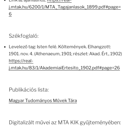
Link az ajánláshoz:
https://real-
j.mtak.hu/6200/1/MTA_Tagajanlasok_1899.pdf#page=
6
Székfoglaló:
Levelező tag: Isten felé. Költemények. Elhangzott:
1901. nov. 4. (Athenaeum, 1901; részlet: Akad. Ért., 1902)
https://real-
j.mtak.hu/83/1/AkademiaiErtesito_1902.pdf#page=26
Publikációs lista:
Magyar Tudományos Művek Tára
Digitalizált művei az MTA KIK gyűjteményében: