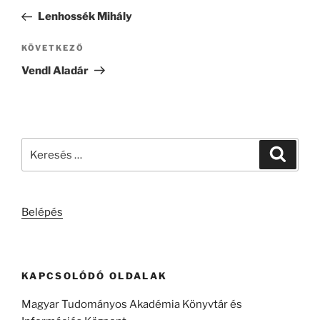
navigáció
bejegyzés
Lenhossék Mihály
Következő
KÖVETKEZŐ
bejegyzés
Vendl Aladár
Keresés
Keresé
a
következő
kifejezésre:
Belépés
KAPCSOLÓDÓ OLDALAK
Magyar Tudományos Akadémia Könyvtár és