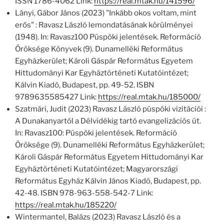
ISSN 1786-4062 Link:
https://real.mtak.hu/141596/
Lányi, Gábor János (2023) "Inkább okos voltam, mint
erős" : Ravasz László lemondatásának körülményei
(1948). In: Ravasz100 Püspöki jelentések. Reformáció
Öröksége Könyvek (9). Dunamelléki Református
Egyházkerület; Károli Gáspár Református Egyetem
Hittudományi Kar Egyháztörténeti Kutatóintézet;
Kálvin Kiadó, Budapest, pp. 49-52. ISBN
9789635585427 Link:
https://real.mtak.hu/185000/
Szatmári, Judit (2023) Ravasz László püspöki vizitációi :
A Dunakanyartól a Délvidékig tartó evangelizációs út.
In: Ravasz100: Püspöki jelentések. Reformáció
Öröksége (9). Dunamelléki Református Egyházkerület;
Károli Gáspár Református Egyetem Hittudományi Kar
Egyháztörténeti Kutatóintézet; Magyarországi
Református Egyház Kálvin János Kiadó, Budapest, pp.
42-48. ISBN 978-963-558-542-7 Link:
https://real.mtak.hu/185220/
Wintermantel, Balázs (2023) Ravasz László és a