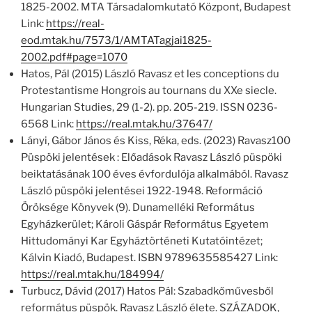
1825-2002. MTA Társadalomkutató Központ, Budapest
Link:
https://real-
eod.mtak.hu/7573/1/AMTATagjai1825-
2002.pdf#page=1070
Hatos, Pál (2015) László Ravasz et les conceptions du
Protestantisme Hongrois au tournans du XXe siecle.
Hungarian Studies, 29 (1-2). pp. 205-219. ISSN 0236-
6568 Link:
https://real.mtak.hu/37647/
Lányi, Gábor János és Kiss, Réka, eds. (2023) Ravasz100
Püspöki jelentések : Előadások Ravasz László püspöki
beiktatásának 100 éves évfordulója alkalmából. Ravasz
László püspöki jelentései 1922-1948. Reformáció
Öröksége Könyvek (9). Dunamelléki Református
Egyházkerület; Károli Gáspár Református Egyetem
Hittudományi Kar Egyháztörténeti Kutatóintézet;
Kálvin Kiadó, Budapest. ISBN 9789635585427 Link:
https://real.mtak.hu/184994/
Turbucz, Dávid (2017) Hatos Pál: Szabadkőművesből
református püspök. Ravasz László élete. SZÁZADOK,