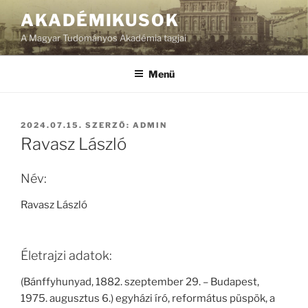
Tartalomhoz
AKADÉMIKUSOK
A Magyar Tudományos Akadémia tagjai
Menü
BEKÜLDVE:
2024.07.15.
SZERZŐ:
ADMIN
Ravasz László
Név:
Ravasz László
Életrajzi adatok:
(Bánffyhunyad, 1882. szeptember 29. – Budapest,
1975. augusztus 6.) egyházi író, református püspök, a