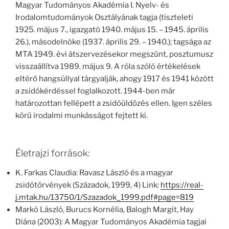
Magyar Tudományos Akadémia I. Nyelv- és
Irodalomtudományok Osztályának tagja (tiszteleti
1925. május 7., igazgató 1940. május 15. – 1945. április
26.), másodelnöke (1937. április 29. – 1940.); tagsága az
MTA 1949. évi átszervezésekor megszűnt, posztumusz
visszaállítva 1989. május 9. A róla szóló értékelések
eltérő hangsúllyal tárgyalják, ahogy 1917 és 1941 között
a zsidókérdéssel foglalkozott. 1944-ben már
határozottan fellépett a zsidóüldözés ellen. Igen széles
körű irodalmi munkásságot fejtett ki.
Életrajzi források:
K. Farkas Claudia: Ravasz László és a magyar
zsidótörvények (Századok, 1999, 4) Link:
https://real-
j.mtak.hu/13750/1/Szazadok_1999.pdf#page=819
Markó László, Burucs Kornélia, Balogh Margit, Hay
Diána (2003): A Magyar Tudományos Akadémia tagjai