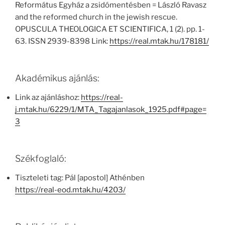
Református Egyház a zsidómentésben = László Ravasz
and the reformed church in the jewish rescue.
OPUSCULA THEOLOGICA ET SCIENTIFICA, 1 (2). pp. 1-
63. ISSN 2939-8398 Link:
https://real.mtak.hu/178181/
Akadémikus ajánlás:
Link az ajánláshoz:
https://real-
j.mtak.hu/6229/1/MTA_Tagajanlasok_1925.pdf#page=
3
Székfoglaló:
Tiszteleti tag: Pál [apostol] Athénben
https://real-eod.mtak.hu/4203/