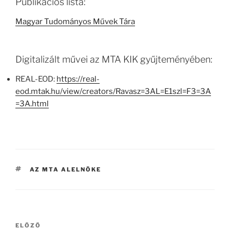
Publikációs lista:
Magyar Tudományos Művek Tára
Digitalizált művei az MTA KIK gyűjteményében:
REAL-EOD:
https://real-
eod.mtak.hu/view/creators/Ravasz=3AL=E1szl=F3=3A
=3A.html
CÍMKÉK
AZ MTA ALELNÖKE
Bejegyzés
Korábbi
ELŐZŐ