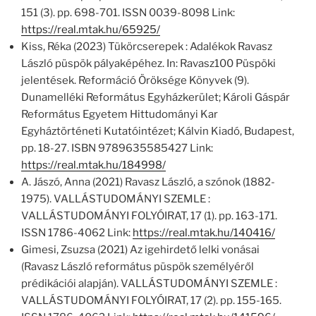
151 (3). pp. 698-701. ISSN 0039-8098 Link:
https://real.mtak.hu/65925/
Kiss, Réka (2023) Tükörcserepek : Adalékok Ravasz
László püspök pályaképéhez. In: Ravasz100 Püspöki
jelentések. Reformáció Öröksége Könyvek (9).
Dunamelléki Református Egyházkerület; Károli Gáspár
Református Egyetem Hittudományi Kar
Egyháztörténeti Kutatóintézet; Kálvin Kiadó, Budapest,
pp. 18-27. ISBN 9789635585427 Link:
https://real.mtak.hu/184998/
A. Jászó, Anna (2021) Ravasz László, a szónok (1882-
1975). VALLÁSTUDOMÁNYI SZEMLE :
VALLÁSTUDOMÁNYI FOLYÓIRAT, 17 (1). pp. 163-171.
ISSN 1786-4062 Link:
https://real.mtak.hu/140416/
Gimesi, Zsuzsa (2021) Az igehirdető lelki vonásai
(Ravasz László református püspök személyéről
prédikációi alapján). VALLÁSTUDOMÁNYI SZEMLE :
VALLÁSTUDOMÁNYI FOLYÓIRAT, 17 (2). pp. 155-165.