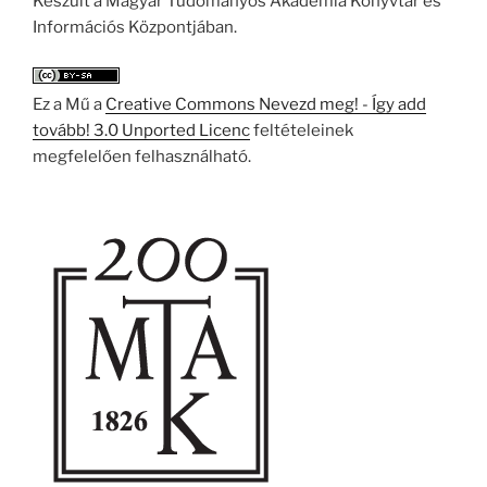
Készült a Magyar Tudományos Akadémia Könyvtár és
Információs Központjában.
Ez a Mű a
Creative Commons Nevezd meg! - Így add
tovább! 3.0 Unported Licenc
feltételeinek
megfelelően felhasználható.