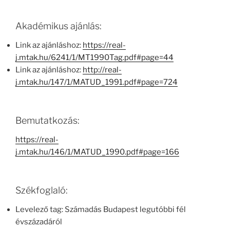
Akadémikus ajánlás:
Link az ajánláshoz:
https://real-
j.mtak.hu/6241/1/MT1990Tag.pdf#page=44
Link az ajánláshoz:
http://real-
j.mtak.hu/147/1/MATUD_1991.pdf#page=724
Bemutatkozás:
https://real-
j.mtak.hu/146/1/MATUD_1990.pdf#page=166
Székfoglaló:
Levelező tag: Számadás Budapest legutóbbi fél
évszázadáról