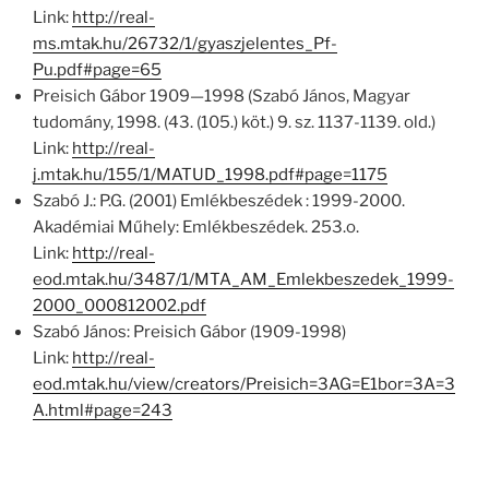
Link:
http://real-
ms.mtak.hu/26732/1/gyaszjelentes_Pf-
Pu.pdf#page=65
Preisich Gábor 1909—1998 (Szabó János, Magyar
tudomány, 1998. (43. (105.) köt.) 9. sz. 1137-1139. old.)
Link:
http://real-
j.mtak.hu/155/1/MATUD_1998.pdf#page=1175
Szabó J.: P.G. (2001) Emlékbeszédek : 1999-2000.
Akadémiai Műhely: Emlékbeszédek. 253.o.
Link:
http://real-
eod.mtak.hu/3487/1/MTA_AM_Emlekbeszedek_1999-
2000_000812002.pdf
Szabó János: Preisich Gábor (1909-1998)
Link:
http://real-
eod.mtak.hu/view/creators/Preisich=3AG=E1bor=3A=3
A.html#page=243