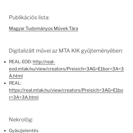
Publikációs lista:
Magyar Tudományos Művek Tára
Digitalizált művei az MTA KIK gyűjteményében:
REAL-EOD:
http://real-
eod.mtak.hu/view/creators/Preisich=3AG=E1bor=3A=3
A.html
REAL:
https://real.mtak.hu/view/creators/Preisich=3AG=E1bo
r=3A=3A.html
Nekrológ:
Gyászjelentés