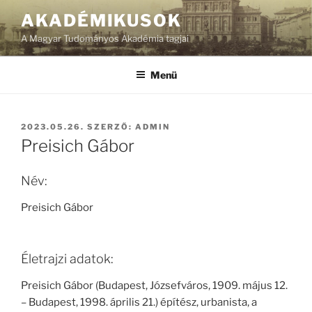
Tartalomhoz
AKADÉMIKUSOK
A Magyar Tudományos Akadémia tagjai
Menü
BEKÜLDVE:
2023.05.26.
SZERZŐ:
ADMIN
Preisich Gábor
Név:
Preisich Gábor
Életrajzi adatok:
Preisich Gábor (Budapest, Józsefváros, 1909. május 12.
– Budapest, 1998. április 21.) építész, urbanista, a