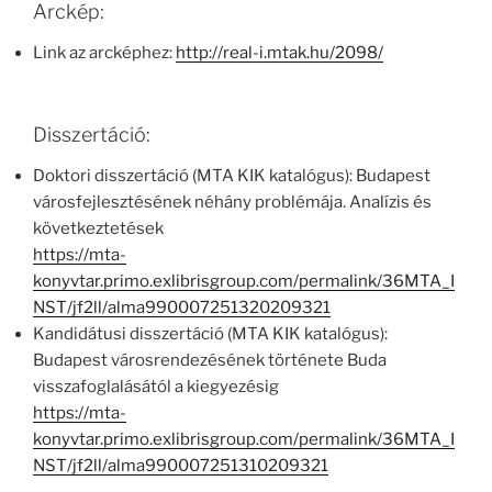
Arckép:
Link az arcképhez:
http://real-i.mtak.hu/2098/
Disszertáció:
Doktori disszertáció (MTA KIK katalógus): Budapest
városfejlesztésének néhány problémája. Analízis és
következtetések
https://mta-
konyvtar.primo.exlibrisgroup.com/permalink/36MTA_I
NST/jf2ll/alma990007251320209321
Kandidátusi disszertáció (MTA KIK katalógus):
Budapest városrendezésének története Buda
visszafoglalásától a kiegyezésig
https://mta-
konyvtar.primo.exlibrisgroup.com/permalink/36MTA_I
NST/jf2ll/alma990007251310209321