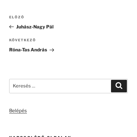
Bejegyzés
Korábbi
ELŐZŐ
navigáció
bejegyzés
Juhász-Nagy Pál
Következő
KÖVETKEZŐ
bejegyzés
Róna-Tas András
Keresés
Keresé
a
következő
kifejezésre:
Belépés