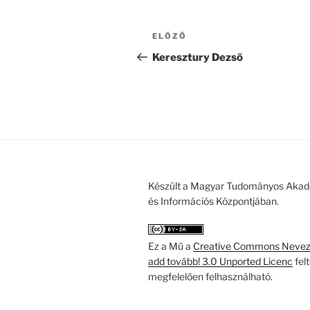
Bejegyzés
Korábbi
ELŐZŐ
navigáció
bejegyzés
Keresztury Dezső
Készült a Magyar Tudományos Akad
és Információs Központjában.
Ez a Mű a
Creative Commons Nevezd
add tovább! 3.0 Unported Licenc
fel
megfelelően felhasználható.