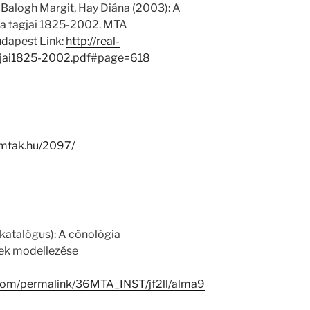
 Balogh Margit, Hay Diána (2003): A
 tagjai 1825-2002. MTA
dapest Link:
http://real-
jai1825-2002.pdf#page=618
i.mtak.hu/2097/
katalógus): A cönológia
nek modellezése
.com/permalink/36MTA_INST/jf2ll/alma9