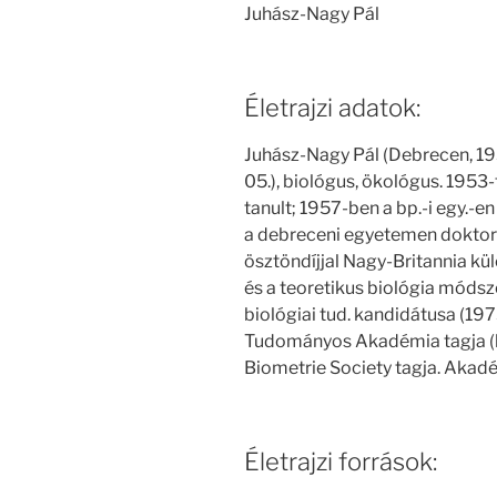
Juhász-Nagy Pál
Életrajzi adatok:
Juhász-Nagy Pál (Debrecen, 193
05.), biológus, ökológus. 1953-t
tanult; 1957-ben a bp.-i egy.-e
a debreceni egyetemen doktori
ösztöndíjjal Nagy-Britannia k
és a teoretikus biológia módsz
biológiai tud. kandidátusa (19
Tudományos Akadémia tagja (le
Biometrie Society tagja. Akadém
Életrajzi források: