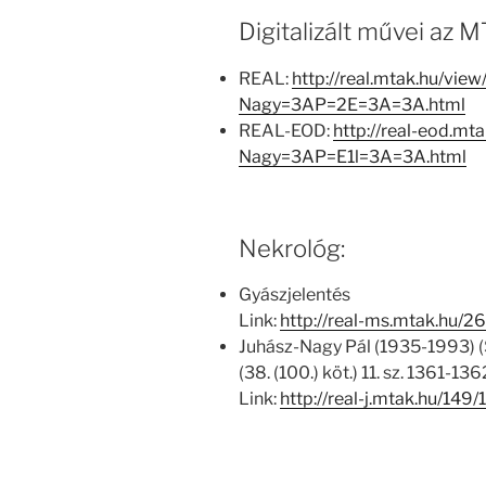
Digitalizált művei az
REAL:
http://real.mtak.hu/vie
Nagy=3AP=2E=3A=3A.html
REAL-EOD:
http://real-eod.mt
Nagy=3AP=E1l=3A=3A.html
Nekrológ:
Gyászjelentés
Link:
http://real-ms.mtak.hu/2
Juhász-Nagy Pál (1935-1993) 
(38. (100.) köt.) 11. sz. 1361-1362
Link:
http://real-j.mtak.hu/1