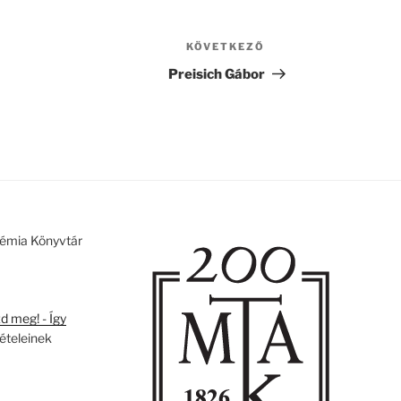
KÖVETKEZŐ
Következő
bejegyzés
Preisich Gábor
émia Könyvtár
 meg! - Így
tételeinek