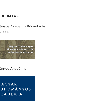
 OLDALAK
nyos Akadémia Könyvtár és
özpont
ányos Akadémia