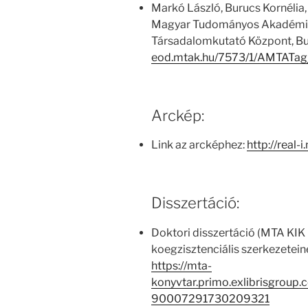
Markó László, Burucs Kornélia,
Magyar Tudományos Akadémia
Társadalomkutató Központ, Bu
eod.mtak.hu/7573/1/AMTATag
Arckép:
Link az arcképhez:
http://real-
Disszertáció:
Doktori disszertáció (MTA KIK 
koegzisztenciális szerkezetei
https://mta-
konyvtar.primo.exlibrisgroup
90007291730209321