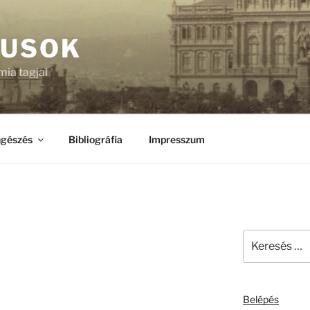
KUSOK
ia tagjai
gészés
Bibliográfia
Impresszum
Keresés
a
következő
kifejezésre:
Belépés