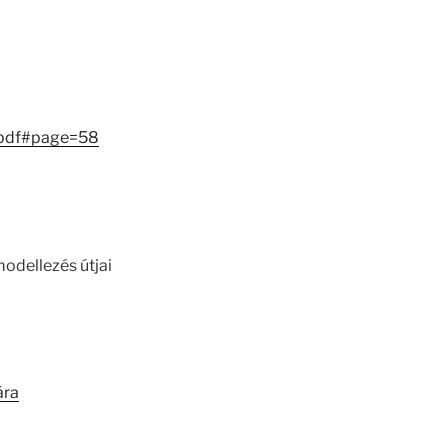
.pdf#page=58
modellezés útjai
ára