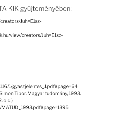
 MTA KIK gyűjteményében:
w/creators/Juh=E1sz-
ak.hu/view/creators/Juh=E1sz-
6116/1/gyaszjelentes_J.pdf#page=64
(Simon Tibor, Magyar tudomány, 1993.
. old.)
49/1/MATUD_1993.pdf#page=1395