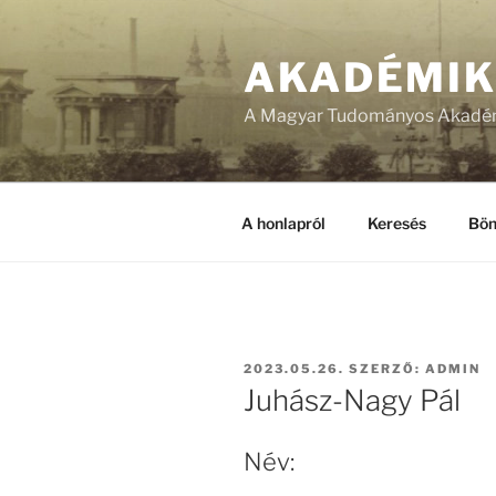
Tartalomhoz
AKADÉMI
A Magyar Tudományos Akadém
A honlapról
Keresés
Bön
BEKÜLDVE:
2023.05.26.
SZERZŐ:
ADMIN
Juhász-Nagy Pál
Név: