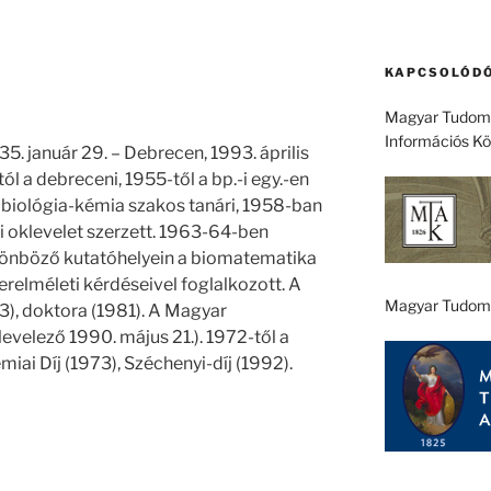
KAPCSOLÓDÓ
Magyar Tudomá
Információs K
5. január 29. – Debrecen, 1993. április
ól a debreceni, 1955-től a bp.-i egy.-en
n biológia-kémia szakos tanári, 1958-ban
 oklevelet szerzett. 1963-64-ben
ülönböző kutatóhelyein a biomatematika
erelméleti kérdéseivel foglalkozott. A
Magyar Tudom
73), doktora (1981). A Magyar
velező 1990. május 21.). 1972-től a
iai Díj (1973), Széchenyi-díj (1992).