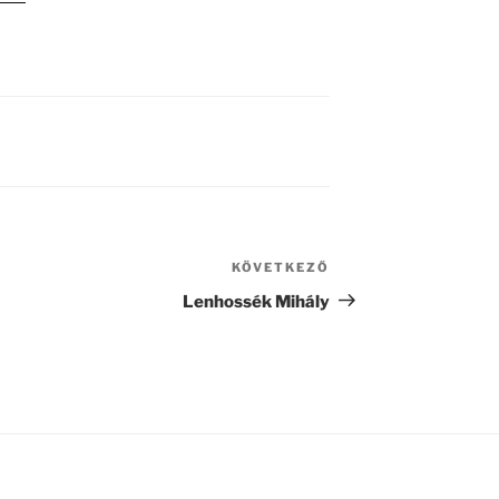
KÖVETKEZŐ
Következő
bejegyzés
Lenhossék Mihály