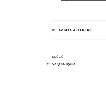
CÍMKÉK
AZ MTA ALELNÖKE
Bejegyzés
Korábbi
ELŐZŐ
navigáció
bejegyzés
Vargha Gyula