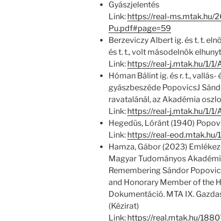
Gyászjelentés
Link:
https://real-ms.mtak.hu/
Pu.pdf#page=59
Berzeviczy Albert ig. és t. t.
és t. t., volt másodelnök elhuny
Link:
https://real-j.mtak.hu/1
Hóman Bálint ig. és r. t., vallá
gyászbeszéde PopovicsJ Sándor 
ravatalánál, az Akadémia oszl
Link:
https://real-j.mtak.hu/1
Hegedüs, Lóránt (1940) Popov
Link:
https://real-eod.mtak.hu/
Hamza, Gábor (2023) Emlékezé
Magyar Tudományos Akadémia ig
Remembering Sándor Popovics
and Honorary Member of the H
Dokumentáció. MTA IX. Gazda
(Kézirat)
Link:
https://real.mtak.hu/188