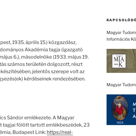
KAPCSOLÓDÓ
Magyar Tudomá
Információs K
pest, 1935. április 15.) közgazdász,
udományos Akadémia tagja (igazgató
. május 6.), másodelnöke (1933. május 19.
tás számos területén dolgozott, részt
készítésében, jelentős szerepe volt az
egyezés(ek) kérdéseinek rendezésében.
Magyar Tudom
ics Sándor emlékezete. A Magyar
agjai fölött tartott emlékbeszédek, 23
mia, Budapest Link:
https://real-