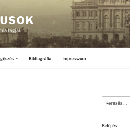
KUSOK
ia tagjai
gészés
Bibliográfia
Impresszum
Keresés
a
következő
kifejezésre:
Belépés