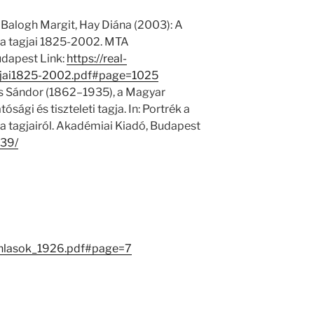
 Balogh Margit, Hay Diána (2003): A
 tagjai 1825-2002. MTA
dapest Link:
https://real-
jai1825-2002.pdf#page=1025
 Sándor (1862–1935), a Magyar
gi és tiszteleti tagja. In: Portrék a
tagjairól. Akadémiai Kiadó, Budapest
639/
anlasok_1926.pdf#page=7