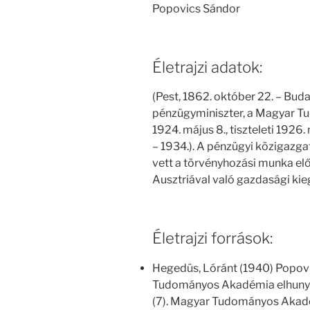
Popovics Sándor
Életrajzi adatok:
(Pest, 1862. október 22. – Buda
pénzügyminiszter, a Magyar T
1924. május 8., tiszteleti 1926
– 1934.). A pénzügyi közigazga
vett a törvényhozási munka elő
Ausztriával való gazdasági ki
Életrajzi források:
Hegedüs, Lóránt (1940) Popov
Tudományos Akadémia elhunyt t
(7). Magyar Tudományos Akadé