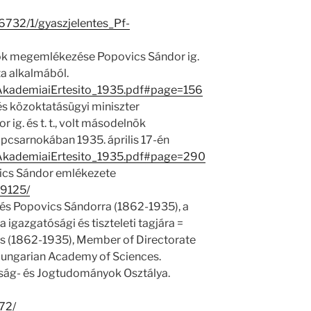
26732/1/gyaszjelentes_Pf-
 elnök megemlékezése Popovics Sándor ig.
ta alkalmából.
/1/AkademiaiErtesito_1935.pdf#page=156
s- és közoktatásügyi miniszter
ig. és t. t., volt másodelnök
opcsarnokában 1935. április 17-én
/1/AkademiaiErtesito_1935.pdf#page=290
ics Sándor emlékezete
19125/
s Popovics Sándorra (1862-1935), a
azgatósági és tiszteleti tagjára =
 (1862-1935), Member of Directorate
ungarian Academy of Sciences.
ság- és Jogtudományok Osztálya.
072/