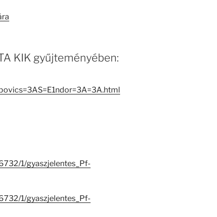
ára
 MTA KIK gyűjteményében:
Popovics=3AS=E1ndor=3A=3A.html
26732/1/gyaszjelentes_Pf-
26732/1/gyaszjelentes_Pf-