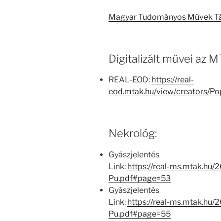
Magyar Tudományos Művek T
Digitalizált művei az
REAL-EOD:
https://real-
eod.mtak.hu/view/creators/
Nekrológ:
Gyászjelentés
Link:
https://real-ms.mtak.hu/
Pu.pdf#page=53
Gyászjelentés
Link:
https://real-ms.mtak.hu/
Pu.pdf#page=55