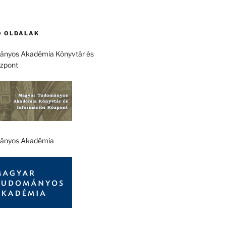
 OLDALAK
nyos Akadémia Könyvtár és
özpont
ányos Akadémia