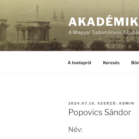
Tartalomhoz
AKADÉMI
A Magyar Tudományos Akadém
A honlapról
Keresés
Bön
BEKÜLDVE:
2024.07.15.
SZERZŐ:
ADMIN
Popovics Sándor
Név: