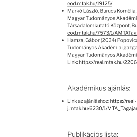
eod.mtak.hu/19125/
Markó László, Burucs Kornélia,
Magyar Tudományos Akadémia
Társadalomkutató Központ, Bu
eod.mtak.hu/7573/1/AMTATag
Hamza, Gábor (2024) Popovics
Tudományos Akadémia igazgatósá
Magyar Tudományos Akadémia 
Link:
https://real.mtak.hu/220
Akadémikus ajánlás:
Link az ajánláshoz:
https://real-
j.mtak.hu/6230/1/MTA_Tagaj
Publikációs lista: