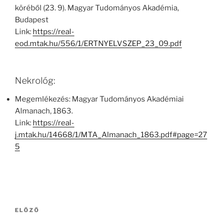
köréből (23. 9). Magyar Tudományos Akadémia,
Budapest
Link:
https://real-
eod.mtak.hu/556/1/ERTNYELVSZEP_23_09.pdf
Nekrológ:
Megemlékezés: Magyar Tudományos Akadémiai
Almanach, 1863.
Link:
https://real-
j.mtak.hu/14668/1/MTA_Almanach_1863.pdf#page=27
5
Bejegyzés
Korábbi
ELŐZŐ
navigáció