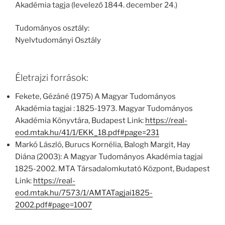
Akadémia tagja (levelező 1844. december 24.)
Tudományos osztály:
Nyelvtudományi Osztály
Életrajzi források:
Fekete, Gézáné (1975) A Magyar Tudományos
Akadémia tagjai : 1825-1973. Magyar Tudományos
Akadémia Könyvtára, Budapest Link:
https://real-
eod.mtak.hu/41/1/EKK_18.pdf#page=231
Markó László, Burucs Kornélia, Balogh Margit, Hay
Diána (2003): A Magyar Tudományos Akadémia tagjai
1825-2002. MTA Társadalomkutató Központ, Budapest
Link:
https://real-
eod.mtak.hu/7573/1/AMTATagjai1825-
2002.pdf#page=1007