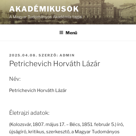
Tartalomhoz
AKADÉMIKUSOK
A Magyar Tudományos Akadémia tagjai
Menü
BEKÜLDVE:
2025.04.08.
SZERZŐ:
ADMIN
Petrichevich Horváth Lázár
Név:
Petrichevich Horváth Lázár
Életrajzi adatok:
(Kolozsvár, 1807. május 17. – Bécs, 1851. február 5.) író,
újságíró, kritikus, szerkesztő, a Magyar Tudományos