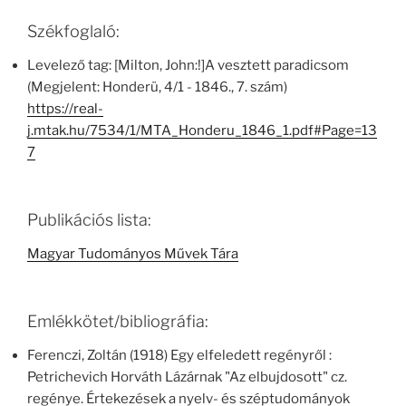
Székfoglaló:
Levelező tag: [Milton, John:!]A vesztett paradicsom
(Megjelent: Honderü, 4/1 - 1846., 7. szám)
https://real-
j.mtak.hu/7534/1/MTA_Honderu_1846_1.pdf#Page=13
7
Publikációs lista:
Magyar Tudományos Művek Tára
Emlékkötet/bibliográfia:
Ferenczi, Zoltán (1918) Egy elfeledett regényről :
Petrichevich Horváth Lázárnak "Az elbujdosott" cz.
regénye. Értekezések a nyelv- és széptudományok