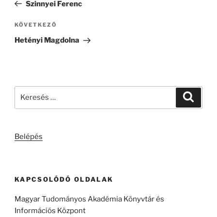
bejegyzés
Szinnyei Ferenc
Következő
KÖVETKEZŐ
bejegyzés
Hetényi Magdolna
Keresés
Keresé
a
következő
kifejezésre:
Belépés
KAPCSOLÓDÓ OLDALAK
Magyar Tudományos Akadémia Könyvtár és
Információs Központ