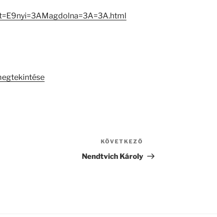
Het=E9nyi=3AMagdolna=3A=3A.html
megtekintése
KÖVETKEZŐ
Következő
bejegyzés
Nendtvich Károly