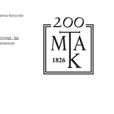
émia Könyvtár
 meg! - Így
tételeinek