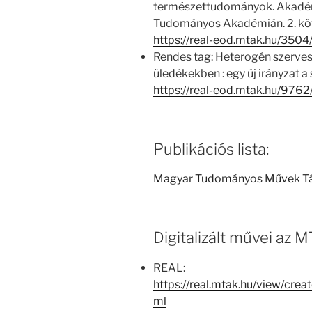
természettudományok. Akadém
Tudományos Akadémián. 2. köt
https://real-eod.mtak.hu/3504
Rendes tag: Heterogén szerves 
üledékekben : egy új irányzat 
https://real-eod.mtak.hu/9762
Publikációs lista:
Magyar Tudományos Művek T
Digitalizált művei az
REAL:
https://real.mtak.hu/view/cr
ml