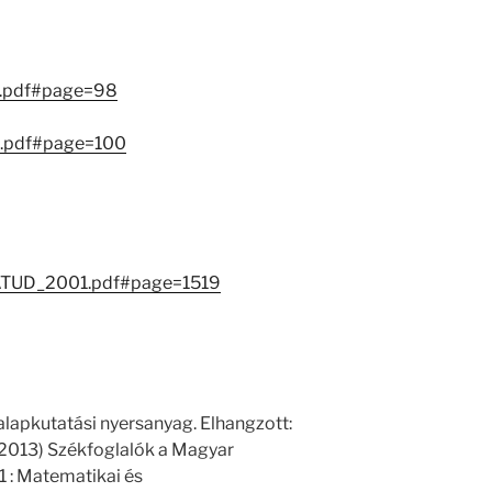
g.pdf#page=98
g.pdf#page=100
/MATUD_2001.pdf#page=1519
 alapkutatási nyersanyag. Elhangzott:
 (2013) Székfoglalók a Magyar
: Matematikai és