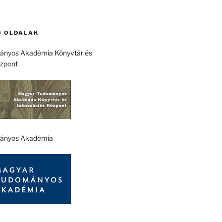
 OLDALAK
nyos Akadémia Könyvtár és
özpont
ányos Akadémia