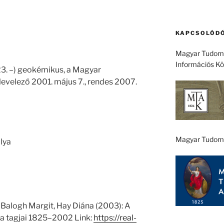
KAPCSOLÓDÓ
Magyar Tudomá
Információs K
 23. –) geokémikus, a Magyar
velező 2001. május 7., rendes 2007.
Magyar Tudom
lya
 Balogh Margit, Hay Diána (2003): A
 tagjai 1825–2002 Link:
https://real-