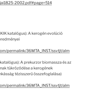
jai1825-2002.pdf#page=514
 KIK katalógus): A kerogén evolúció
 eredményei
.com/permalink/36MTA_INST/ssvtjt/alm
katalógus): A prekurzor biomassza és az
inak tükröződése a kerogének
nkásság tézisszerű összefoglalása)
.com/permalink/36MTA_INST/ssvtjt/alm