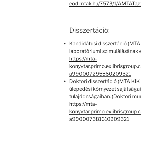
eod.mtak.hu/7573/1/AMTATag
Disszertáció:
Kandidátusi disszertáció (MTA
laboratóriumi szimulálásának
https://mta-
konyvtar.primo.exlibrisgroup
a990007295560209321
Doktori disszertáció (MTA KIK 
ülepedési környezet sajátsága
tulajdonságaiban. (Doktori mu
https://mta-
konyvtar.primo.exlibrisgroup
a990007381610209321