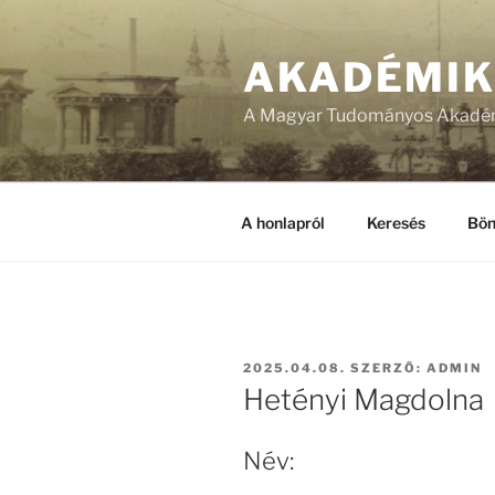
Tartalomhoz
AKADÉMI
A Magyar Tudományos Akadém
A honlapról
Keresés
Bön
BEKÜLDVE:
2025.04.08.
SZERZŐ:
ADMIN
Hetényi Magdolna
Név: