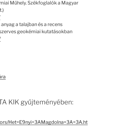
iai Műhely. Székfoglalók a Magyar
.)
/
anyag a talajban és a recens
a szerves geokémiai kutatásokban
/
ára
 MTA KIK gyűjteményében:
eators/Het=E9nyi=3AMagdolna=3A=3A.ht