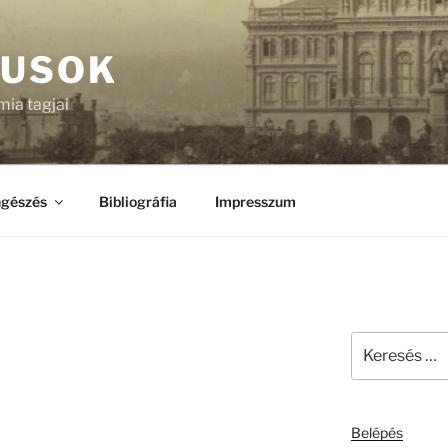
KUSOK
ia tagjai
gészés
Bibliográfia
Impresszum
Keresés
a
következő
kifejezésre:
Belépés