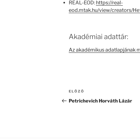
REAL-EOD:
https://real-
eod.mtak.hu/view/creators/
Akadémiai adattár:
Az akadémikus adatlapjának 
Bejegyzés
Korábbi
ELŐZŐ
navigáció
bejegyzés
Petrichevich Horváth Lázár