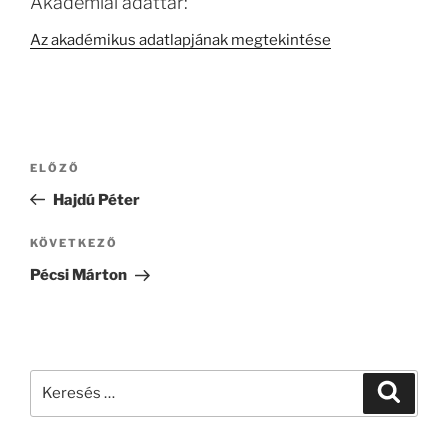
Akadémiai adattár:
Az akadémikus adatlapjának megtekintése
Bejegyzés
Korábbi
ELŐZŐ
navigáció
bejegyzés
Hajdú Péter
Következő
KÖVETKEZŐ
bejegyzés
Pécsi Márton
Keresés
Keresé
a
következő