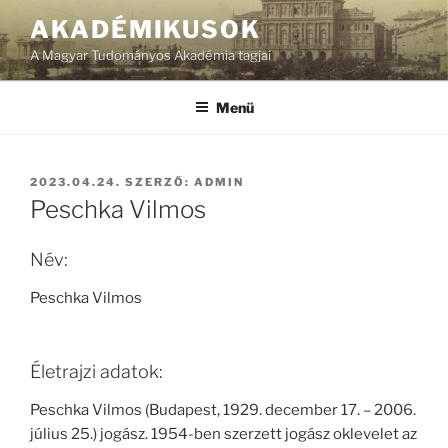
Tartalomhoz
AKADÉMIKUSOK
A Magyar Tudományos Akadémia tagjai
Menü
BEKÜLDVE:
2023.04.24.
SZERZŐ:
ADMIN
Peschka Vilmos
Név:
Peschka Vilmos
Életrajzi adatok:
Peschka Vilmos (Budapest, 1929. december 17. – 2006.
július 25.) jogász. 1954-ben szerzett jogász oklevelet az