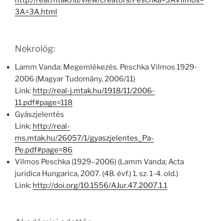
http://real.mtak.hu/view/creators/Peschka=3AVilmos=
3A=3A.html
Nekrológ:
Lamm Vanda: Megemlékezés. Peschka Vilmos 1929-
2006 (Magyar Tudomány, 2006/11)
Link:
http://real-j.mtak.hu/1918/11/2006-
11.pdf#page=118
Gyászjelentés
Link:
http://real-
ms.mtak.hu/26057/1/gyaszjelentes_Pa-
Pe.pdf#page=86
Vilmos Peschka (1929–2006) (Lamm Vanda; Acta
juridica Hungarica, 2007. (48. évf.) 1. sz. 1-4. old.)
Link:
http://doi.org/10.1556/AJur.47.2007.1.1