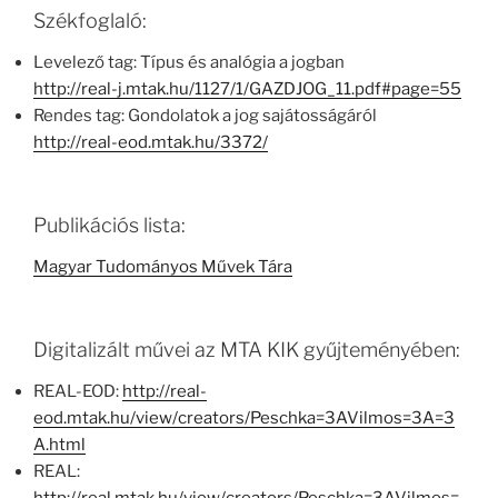
Székfoglaló:
Levelező tag: Típus és analógia a jogban
http://real-j.mtak.hu/1127/1/GAZDJOG_11.pdf#page=55
Rendes tag: Gondolatok a jog sajátosságáról
http://real-eod.mtak.hu/3372/
Publikációs lista:
Magyar Tudományos Művek Tára
Digitalizált művei az MTA KIK gyűjteményében:
REAL-EOD:
http://real-
eod.mtak.hu/view/creators/Peschka=3AVilmos=3A=3
A.html
REAL: