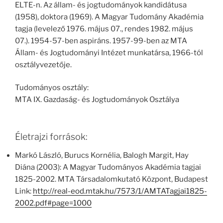
ELTE-n. Az állam- és jogtudományok kandidátusa
(1958), doktora (1969). A Magyar Tudomány Akadémia
tagja (levelező 1976. május 07., rendes 1982. május
07.). 1954-57-ben aspiráns. 1957-99-ben az MTA
Állam- és Jogtudományi Intézet munkatársa, 1966-tól
osztályvezetője.
Tudományos osztály:
MTA IX. Gazdaság- és Jogtudományok Osztálya
Életrajzi források:
Markó László, Burucs Kornélia, Balogh Margit, Hay
Diána (2003): A Magyar Tudományos Akadémia tagjai
1825-2002. MTA Társadalomkutató Központ, Budapest
Link:
http://real-eod.mtak.hu/7573/1/AMTATagjai1825-
2002.pdf#page=1000