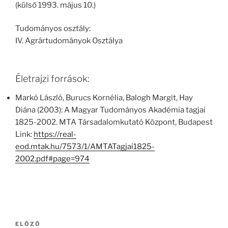
(külső 1993. május 10.)
Tudományos osztály:
IV. Agrártudományok Osztálya
Életrajzi források:
Markó László, Burucs Kornélia, Balogh Margit, Hay
Diána (2003): A Magyar Tudományos Akadémia tagjai
1825-2002. MTA Társadalomkutató Központ, Budapest
Link:
https://real-
eod.mtak.hu/7573/1/AMTATagjai1825-
2002.pdf#page=974
Bejegyzés
Korábbi
ELŐZŐ