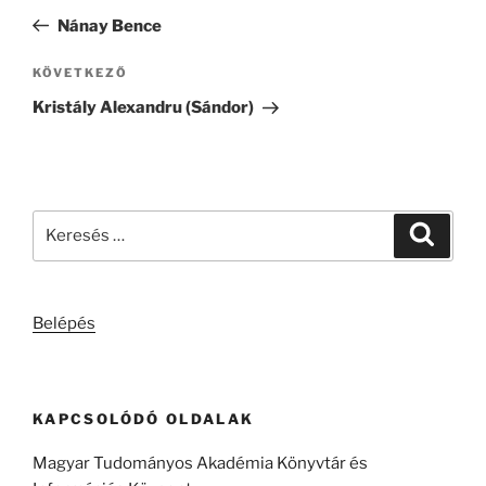
navigáció
bejegyzés
Nánay Bence
Következő
KÖVETKEZŐ
bejegyzés
Kristály Alexandru (Sándor)
Keresés
Keresé
a
következő
kifejezésre:
Belépés
KAPCSOLÓDÓ OLDALAK
Magyar Tudományos Akadémia Könyvtár és