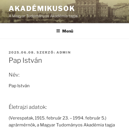
Tartalomhoz
AKADÉMIKUSOK
A Magyar Tudományos Akadémia tagjai
Menü
BEKÜLDVE:
2025.06.08.
SZERZŐ:
ADMIN
Pap István
Név:
Pap István
Életrajzi adatok:
(Verespatak, 1915. február 23. – 1994. február 5.)
agrármérnök, a Magyar Tudományos Akadémia tagja