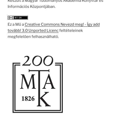
Készült a Magyar Tudományos Akadémia Könyvtár és
Információs Központjában.
Ez a Mű a
Creative Commons Nevezd meg! - Így add
tovább! 3.0 Unported Licenc
feltételeinek
megfelelően felhasználható.