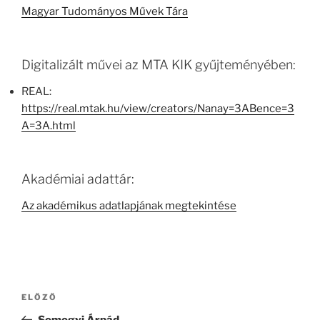
Magyar Tudományos Művek Tára
Digitalizált művei az MTA KIK gyűjteményében:
REAL:
https://real.mtak.hu/view/creators/Nanay=3ABence=3
A=3A.html
Akadémiai adattár:
Az akadémikus adatlapjának megtekintése
Bejegyzés
Korábbi
ELŐZŐ
navigáció
bejegyzés
Somogyi Árpád