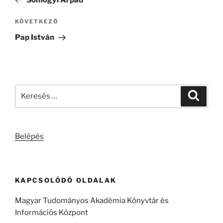
Következő
KÖVETKEZŐ
bejegyzés
Pap István
Keresés
Keresé
a
következő
kifejezésre:
Belépés
KAPCSOLÓDÓ OLDALAK
Magyar Tudományos Akadémia Könyvtár és
Információs Központ