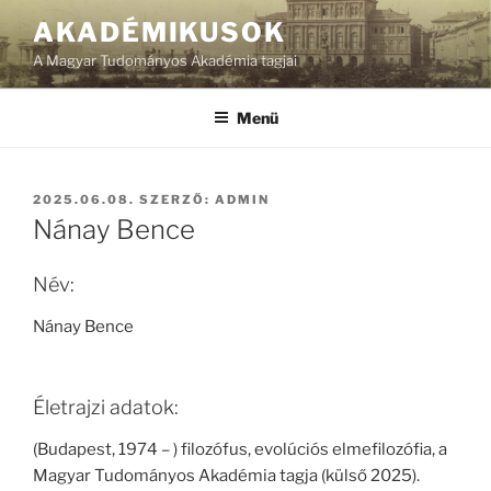
Tartalomhoz
AKADÉMIKUSOK
A Magyar Tudományos Akadémia tagjai
Menü
BEKÜLDVE:
2025.06.08.
SZERZŐ:
ADMIN
Nánay Bence
Név:
Nánay Bence
Életrajzi adatok:
(Budapest, 1974 – ) filozófus, evolúciós elmefilozófia, a
Magyar Tudományos Akadémia tagja (külső 2025).