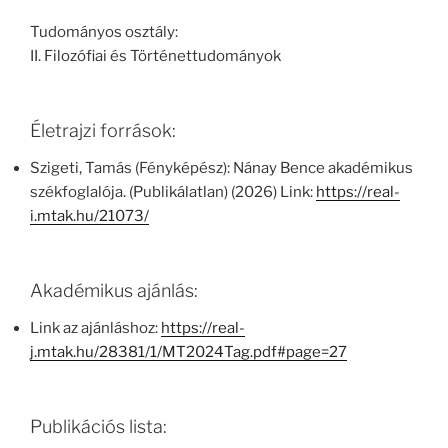
Tudományos osztály:
II. Filozófiai és Történettudományok
Életrajzi források:
Szigeti, Tamás (Fényképész): Nánay Bence akadémikus
székfoglalója. (Publikálatlan) (2026) Link:
https://real-
i.mtak.hu/21073/
Akadémikus ajánlás:
Link az ajánláshoz:
https://real-
j.mtak.hu/28381/1/MT2024Tag.pdf#page=27
Publikációs lista: