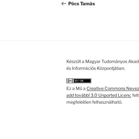
navigáció
bejegyzés
Pócs Tamás
Készült a Magyar Tudományos Akad
és Információs Központjában.
Ez a Mű a
Creative Commons Nevezd
add tovább! 3.0 Unported Licenc
fel
megfelelően felhasználható.