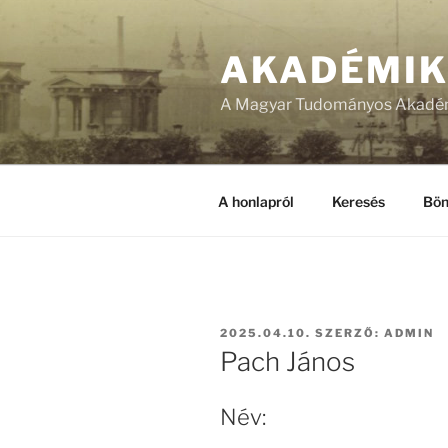
Tartalomhoz
AKADÉMI
A Magyar Tudományos Akadém
A honlapról
Keresés
Bön
BEKÜLDVE:
2025.04.10.
SZERZŐ:
ADMIN
Pach János
Név: