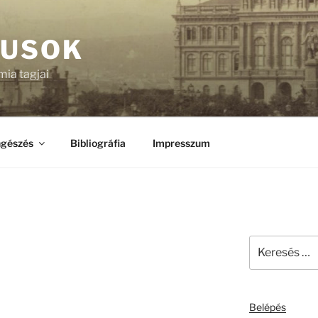
KUSOK
ia tagjai
gészés
Bibliográfia
Impresszum
Keresés
a
következő
kifejezésre:
Belépés