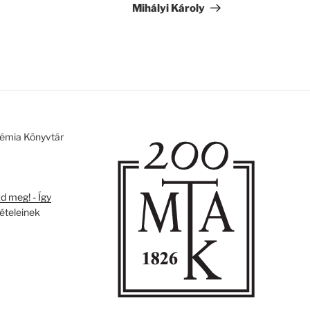
bejegyzés
Mihályi Károly
émia Könyvtár
 meg! - Így
tételeinek