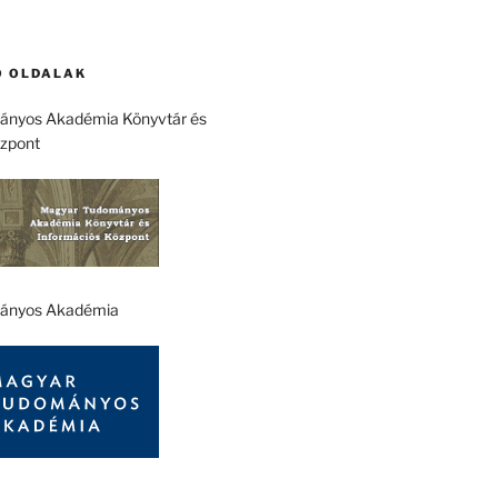
 OLDALAK
nyos Akadémia Könyvtár és
özpont
ányos Akadémia