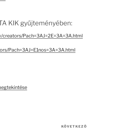
 MTA KIK gyűjteményében:
iew/creators/Pach=3AJ=2E=3A=3A.html
eators/Pach=3AJ=E1nos=3A=3A.html
megtekintése
KÖVETKEZŐ
Következő