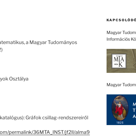
KAPCSOLÓDÓ
Magyar Tudomá
Információs K
 matematikus, a Magyar Tudományos
2)
yok Osztálya
Magyar Tudom
katalógus): Gráfok csillag-rendszereiről
.com/permalink/36MTA_INST/jf2ll/alma9