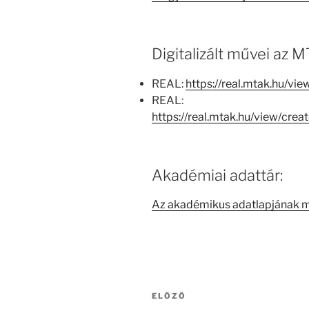
Digitalizált művei az
REAL:
https://real.mtak.hu/v
REAL:
https://real.mtak.hu/view/cr
Akadémiai adattár:
Az akadémikus adatlapjának 
Bejegyzés
Korábbi
ELŐZŐ