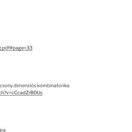
g.pdf#page=33
alacsony dimenziós kombinatorika
tch?v=cCcadZrB0Us
ára