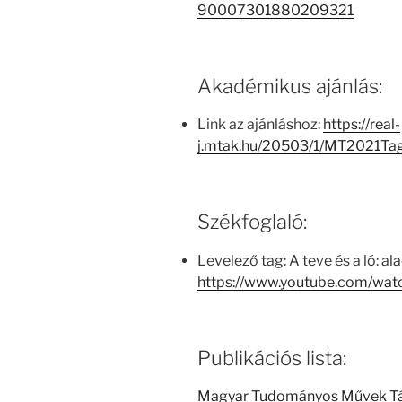
90007301880209321
Akadémikus ajánlás:
Link az ajánláshoz:
https://real-
j.mtak.hu/20503/1/MT2021Ta
Székfoglaló:
Levelező tag: A teve és a ló: 
https://www.youtube.com/wa
Publikációs lista:
Magyar Tudományos Művek T