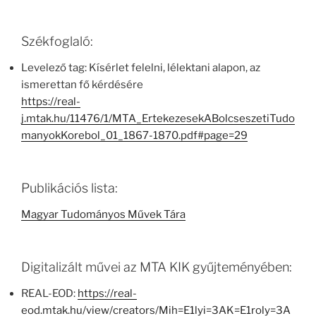
Székfoglaló:
Levelező tag: Kísérlet felelni, lélektani alapon, az
ismerettan fő kérdésére
https://real-
j.mtak.hu/11476/1/MTA_ErtekezesekABolcseszetiTudo
manyokKorebol_01_1867-1870.pdf#page=29
Publikációs lista:
Magyar Tudományos Művek Tára
Digitalizált művei az MTA KIK gyűjteményében:
REAL-EOD:
https://real-
eod.mtak.hu/view/creators/Mih=E1lyi=3AK=E1roly=3A