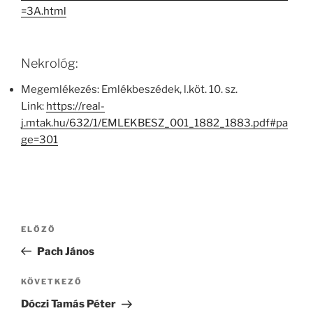
=3A.html
Nekrológ:
Megemlékezés: Emlékbeszédek, l.köt. 10. sz.
Link:
https://real-
j.mtak.hu/632/1/EMLEKBESZ_001_1882_1883.pdf#pa
ge=301
Bejegyzés
Korábbi
ELŐZŐ
navigáció
bejegyzés
Pach János
Következő
KÖVETKEZŐ
bejegyzés
Dóczi Tamás Péter