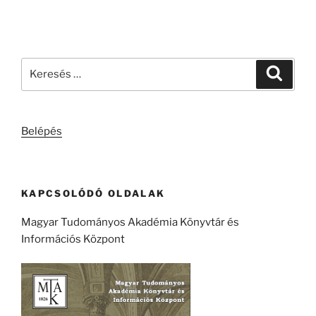
Keresés
Keresé
a
következő
kifejezésre:
Belépés
KAPCSOLÓDÓ OLDALAK
Magyar Tudományos Akadémia Könyvtár és
Információs Központ