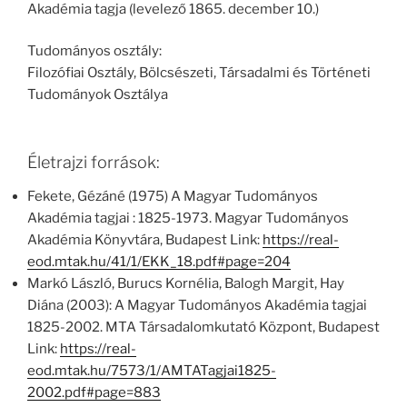
Akadémia tagja (levelező 1865. december 10.)
Tudományos osztály:
Filozófiai Osztály, Bölcsészeti, Társadalmi és Történeti
Tudományok Osztálya
Életrajzi források:
Fekete, Gézáné (1975) A Magyar Tudományos
Akadémia tagjai : 1825-1973. Magyar Tudományos
Akadémia Könyvtára, Budapest Link:
https://real-
eod.mtak.hu/41/1/EKK_18.pdf#page=204
Markó László, Burucs Kornélia, Balogh Margit, Hay
Diána (2003): A Magyar Tudományos Akadémia tagjai
1825-2002. MTA Társadalomkutató Központ, Budapest
Link:
https://real-
eod.mtak.hu/7573/1/AMTATagjai1825-
2002.pdf#page=883