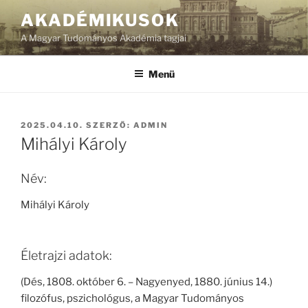
Tartalomhoz
AKADÉMIKUSOK
A Magyar Tudományos Akadémia tagjai
Menü
BEKÜLDVE:
2025.04.10.
SZERZŐ:
ADMIN
Mihályi Károly
Név:
Mihályi Károly
Életrajzi adatok:
(Dés, 1808. október 6. – Nagyenyed, 1880. június 14.)
filozófus, pszichológus, a Magyar Tudományos