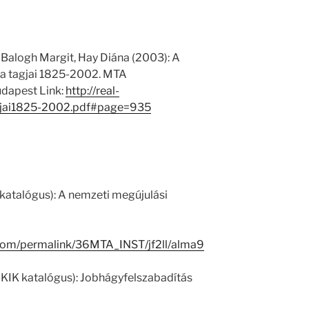
 Balogh Margit, Hay Diána (2003): A
 tagjai 1825-2002. MTA
dapest Link:
http://real-
jai1825-2002.pdf#page=935
katalógus): A nemzeti megújulási
.com/permalink/36MTA_INST/jf2ll/alma9
 KIK katalógus): Jobhágyfelszabadítás