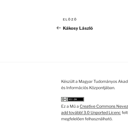
Bejegyzés
Korábbi
ELŐZŐ
navigáció
bejegyzés
Kákosy László
Készült a Magyar Tudományos Akad
és Információs Központjában.
Ez a Mű a
Creative Commons Nevezd
add tovább! 3.0 Unported Licenc
fel
megfelelően felhasználható.