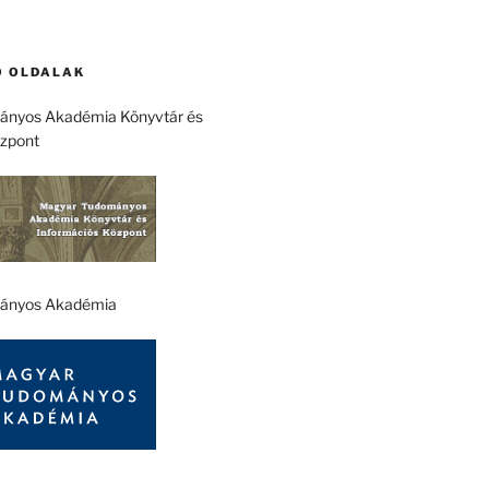
 OLDALAK
nyos Akadémia Könyvtár és
özpont
ányos Akadémia