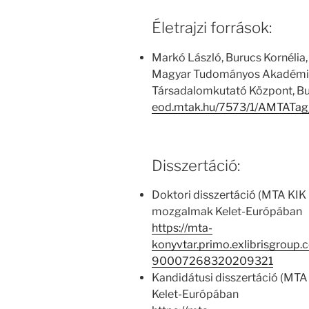
Életrajzi források:
Markó László, Burucs Kornélia,
Magyar Tudományos Akadémia
Társadalomkutató Központ, Bu
eod.mtak.hu/7573/1/AMTATag
Disszertáció:
Doktori disszertáció (MTA KIK 
mozgalmak Kelet-Európában
https://mta-
konyvtar.primo.exlibrisgroup
90007268320209321
Kandidátusi disszertáció (MTA
Kelet-Európában