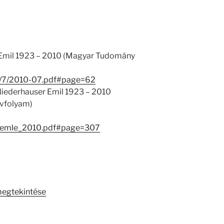
Emil 1923 – 2010 (Magyar Tudomány
922/7/2010-07.pdf#page=62
Niederhauser Emil 1923 – 2010
évfolyam)
Szemle_2010.pdf#page=307
megtekintése