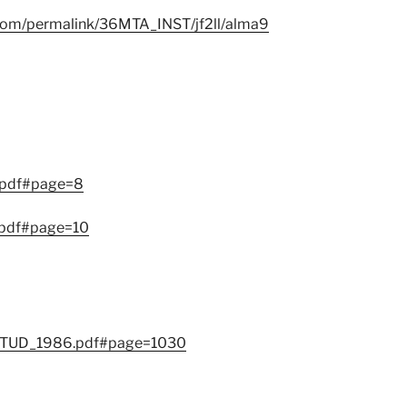
.com/permalink/36MTA_INST/jf2ll/alma9
.pdf#page=8
.pdf#page=10
1/MATUD_1986.pdf#page=1030