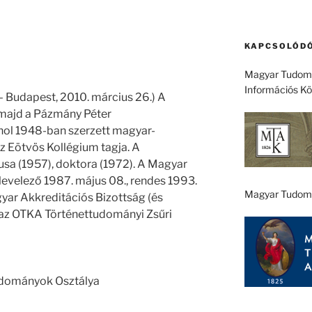
KAPCSOLÓDÓ
Magyar Tudomá
Információs K
– Budapest, 2010. március 26.) A
majd a Pázmány Péter
ol 1948-ban szerzett magyar-
z Eötvös Kollégium tagja. A
sa (1957), doktora (1972). A Magyar
velező 1987. május 08., rendes 1993.
Magyar Tudom
yar Akkreditációs Bizottság (és
 az OTKA Történettudományi Zsűri
tudományok Osztálya