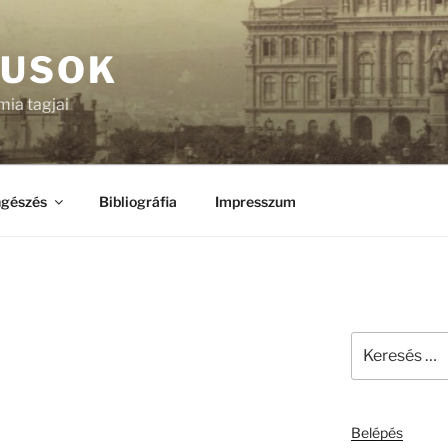
KUSOK
ia tagjai
gészés
Bibliográfia
Impresszum
Keresés
a
következő
kifejezésre:
Belépés