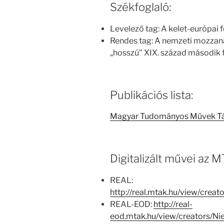
Székfoglaló:
Levelező tag: A kelet-európai
Rendes tag: A nemzeti mozzana
„hosszú" XIX. század második 
Publikációs lista:
Magyar Tudományos Művek T
Digitalizált művei az
REAL:
http://real.mtak.hu/view/cre
REAL-EOD:
http://real-
eod.mtak.hu/view/creators/N