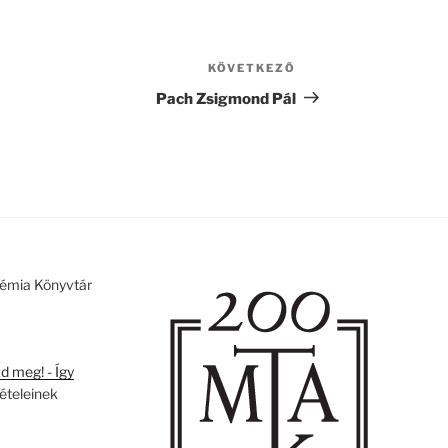
KÖVETKEZŐ
Következő
bejegyzés
Pach Zsigmond Pál
émia Könyvtár
 meg! - Így
tételeinek