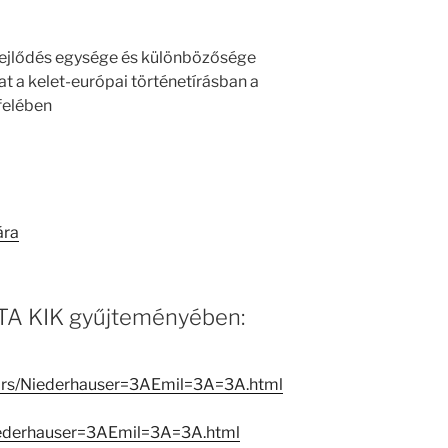
 fejlődés egysége és különbözősége
t a kelet-európai történetírásban a
felében
ára
 MTA KIK gyűjteményében:
ators/Niederhauser=3AEmil=3A=3A.html
iederhauser=3AEmil=3A=3A.html