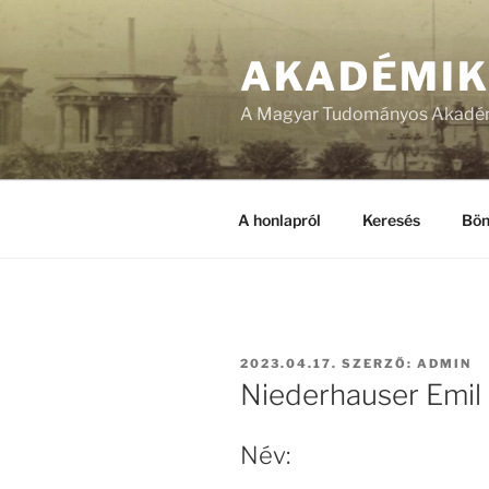
Tartalomhoz
AKADÉMI
A Magyar Tudományos Akadém
A honlapról
Keresés
Bön
BEKÜLDVE:
2023.04.17.
SZERZŐ:
ADMIN
Niederhauser Emil
Név: