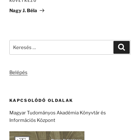
Következő
KÖVETKEZŐ
bejegyzés
Nagy J. Béla
Keresés
Keresé
a
következő
kifejezésre:
Belépés
KAPCSOLÓDÓ OLDALAK
Magyar Tudományos Akadémia Könyvtár és
Információs Központ