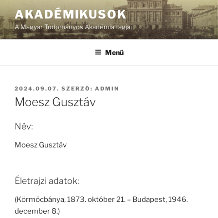
Tartalomhoz
AKADÉMIKUSOK
A Magyar Tudományos Akadémia tagjai
Menü
BEKÜLDVE:
2024.09.07.
SZERZŐ:
ADMIN
Moesz Gusztáv
Név:
Moesz Gusztáv
Életrajzi adatok:
(Körmöcbánya, 1873. október 21. – Budapest, 1946.
december 8.)