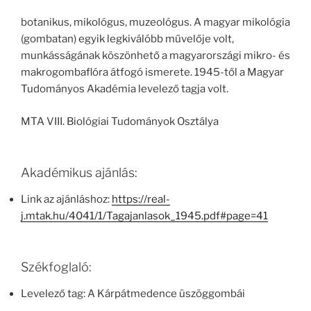
botanikus, mikológus, muzeológus. A magyar mikológia
(gombatan) egyik legkiválóbb művelője volt,
munkásságának köszönhető a magyarországi mikro- és
makrogombaflóra átfogó ismerete. 1945-től a Magyar
Tudományos Akadémia levelező tagja volt.
MTA VIII. Biológiai Tudományok Osztálya
Akadémikus ajánlás:
Link az ajánláshoz:
https://real-
j.mtak.hu/4041/1/Tagajanlasok_1945.pdf#page=41
Székfoglaló:
Levelező tag: A Kárpátmedence üszöggombái