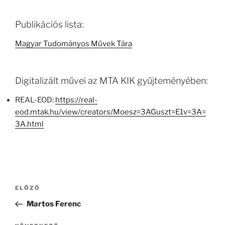
Publikációs lista:
Magyar Tudományos Művek Tára
Digitalizált művei az MTA KIK gyűjteményében:
REAL-EOD:
https://real-
eod.mtak.hu/view/creators/Moesz=3AGuszt=E1v=3A=
3A.html
Bejegyzés
Korábbi
ELŐZŐ
navigáció
bejegyzés
Martos Ferenc