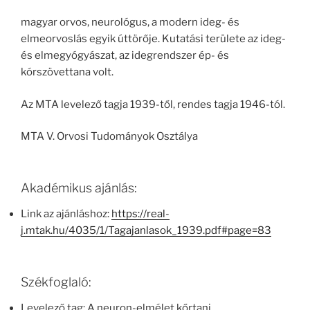
magyar orvos, neurológus, a modern ideg- és
elmeorvoslás egyik úttörője. Kutatási területe az ideg-
és elmegyógyászat, az idegrendszer ép- és
kórszövettana volt.
Az MTA levelező tagja 1939-től, rendes tagja 1946-tól.
MTA V. Orvosi Tudományok Osztálya
Akadémikus ajánlás:
Link az ajánláshoz:
https://real-
j.mtak.hu/4035/1/Tagajanlasok_1939.pdf#page=83
Székfoglaló:
Levelező tag: A neuron-elmélet kőrtani