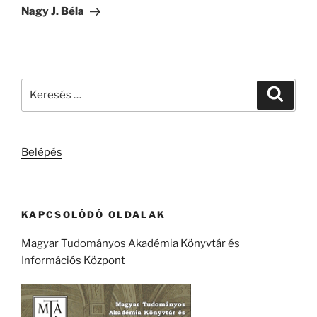
bejegyzés
Nagy J. Béla
Keresés
Keresé
a
következő
kifejezésre:
Belépés
KAPCSOLÓDÓ OLDALAK
Magyar Tudományos Akadémia Könyvtár és
Információs Központ