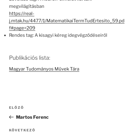
megvilágításban
https://real-
j.mtak.hu/4477/1/MatematikaiTermTudErtesito_59.pd
f#page=209
Rendes tag: A kisagyi kéreg idegvégződéseiről
Publikációs lista:
Magyar Tudományos Művek Tára
Bejegyzés
Korábbi
ELŐZŐ
navigáció
bejegyzés
Martos Ferenc
Következő
KÖVETKEZŐ