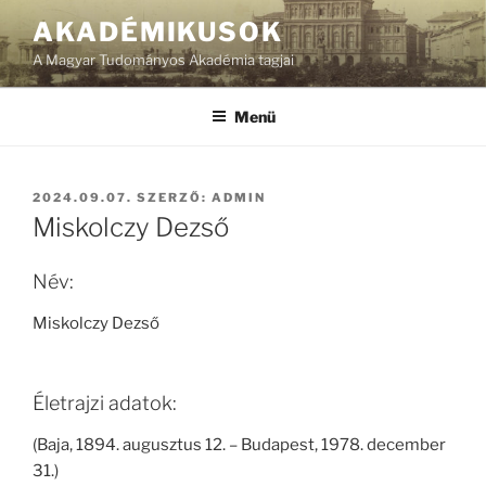
Tartalomhoz
AKADÉMIKUSOK
A Magyar Tudományos Akadémia tagjai
Menü
BEKÜLDVE:
2024.09.07.
SZERZŐ:
ADMIN
Miskolczy Dezső
Név:
Miskolczy Dezső
Életrajzi adatok:
(Baja, 1894. augusztus 12. – Budapest, 1978. december
31.)