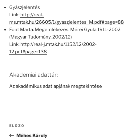
Gyászjelentés
Link:
http://real-
ms.mtak.hu/26605/1/gyaszjelentes_M.pdf#page=88
Font Márta: Megemlékezés. Mérei Gyula 1911-2002
(Magyar Tudomány, 2002/12)
Link:
http://real-j.mtak.hu/1152/12/2002-
12.pdf#page=138
Akadémiai adattár:
Az akadémikus adatlapjának megtekintése
Bejegyzés
Korábbi
ELŐZŐ
navigáció
bejegyzés
Méhes Károly