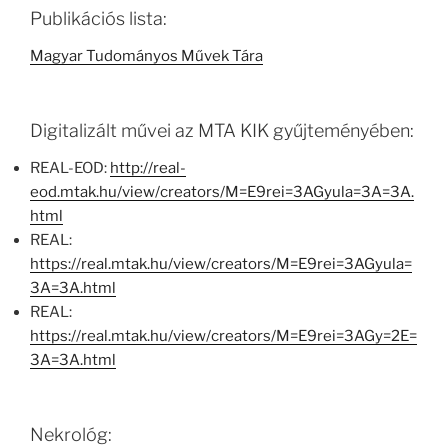
Publikációs lista:
Magyar Tudományos Művek Tára
Digitalizált művei az MTA KIK gyűjteményében:
REAL-EOD:
http://real-
eod.mtak.hu/view/creators/M=E9rei=3AGyula=3A=3A.
html
REAL:
https://real.mtak.hu/view/creators/M=E9rei=3AGyula=
3A=3A.html
REAL:
https://real.mtak.hu/view/creators/M=E9rei=3AGy=2E=
3A=3A.html
Nekrológ: