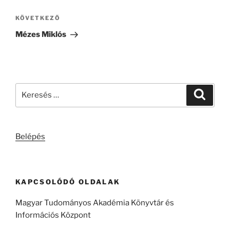
Következő
KÖVETKEZŐ
bejegyzés
Mézes Miklós
Keresés
Keresé
a
következő
kifejezésre:
Belépés
KAPCSOLÓDÓ OLDALAK
Magyar Tudományos Akadémia Könyvtár és
Információs Központ