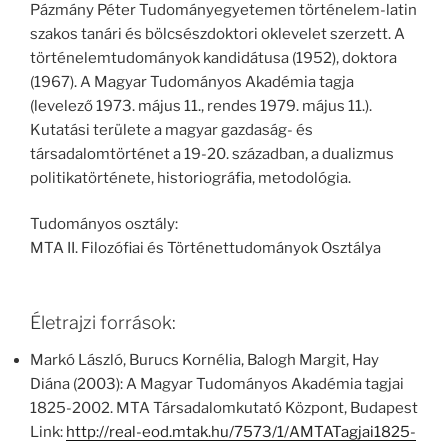
Pázmány Péter Tudományegyetemen történelem-latin
szakos tanári és bölcsészdoktori oklevelet szerzett. A
történelemtudományok kandidátusa (1952), doktora
(1967). A Magyar Tudományos Akadémia tagja
(levelező 1973. május 11., rendes 1979. május 11.).
Kutatási területe a magyar gazdaság- és
társadalomtörténet a 19-20. században, a dualizmus
politikatörténete, historiográfia, metodológia.
Tudományos osztály:
MTA II. Filozófiai és Történettudományok Osztálya
Életrajzi források:
Markó László, Burucs Kornélia, Balogh Margit, Hay
Diána (2003): A Magyar Tudományos Akadémia tagjai
1825-2002. MTA Társadalomkutató Központ, Budapest
Link:
http://real-eod.mtak.hu/7573/1/AMTATagjai1825-