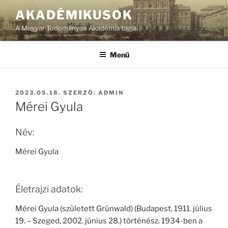
Tartalomhoz
AKADÉMIKUSOK
A Magyar Tudományos Akadémia tagjai
Menü
BEKÜLDVE:
2023.05.18.
SZERZŐ:
ADMIN
Mérei Gyula
Név:
Mérei Gyula
Életrajzi adatok:
Mérei Gyula (született Grünwald) (Budapest, 1911. július
19. – Szeged, 2002. június 28.) történész. 1934-ben a