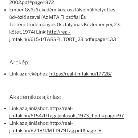
2002.pdf#page=872
Ember Győző akadémikus, osztályelnökhelyettes
üdvözlő szavai (Az MTA Filozófiai És
Történettudományok Osztályának Közleményei, 23.
kötet, 1974) Link:
http://real-
j.mtak.hu/615/1/TARSFILTORT_23.pdf#page=133
Arckép:
Link az arcképhez:
https://real-i.mtak.hu/17728/
Akadémikus ajánlás:
Link az ajánláshoz:
http://real-
j.mtak.hu/6154/1/Tagajanlasok_1973_1.pdf#page=97
Link az ajánláshoz:
http://real-
j.mtak.hu/6248/1/MT1979Tag.pdf#page=9