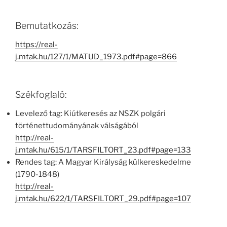
Bemutatkozás:
https://real-
j.mtak.hu/127/1/MATUD_1973.pdf#page=866
Székfoglaló:
Levelező tag: Kiútkeresés az NSZK polgári
történettudományának válságából
http://real-
j.mtak.hu/615/1/TARSFILTORT_23.pdf#page=133
Rendes tag: A Magyar Királyság külkereskedelme
(1790-1848)
http://real-
j.mtak.hu/622/1/TARSFILTORT_29.pdf#page=107