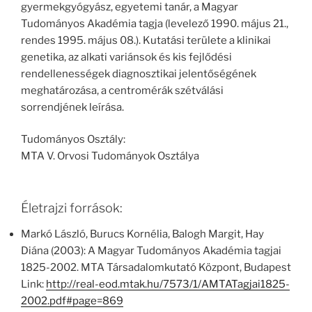
gyermekgyógyász, egyetemi tanár, a Magyar
Tudományos Akadémia tagja (levelező 1990. május 21.,
rendes 1995. május 08.). Kutatási területe a klinikai
genetika, az alkati variánsok és kis fejlődési
rendellenességek diagnosztikai jelentőségének
meghatározása, a centromérák szétválási
sorrendjének leírása.
Tudományos Osztály:
MTA V. Orvosi Tudományok Osztálya
Életrajzi források:
Markó László, Burucs Kornélia, Balogh Margit, Hay
Diána (2003): A Magyar Tudományos Akadémia tagjai
1825-2002. MTA Társadalomkutató Központ, Budapest
Link:
http://real-eod.mtak.hu/7573/1/AMTATagjai1825-
2002.pdf#page=869