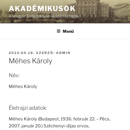
Tartalomhoz
AKADÉMIKUSOK
A Magyar Tudományos Akadémia tagjai
Menü
BEKÜLDVE:
2023.05.18.
SZERZŐ:
ADMIN
Méhes Károly
Név:
Méhes Károly
Életrajzi adatok:
Méhes Károly (Budapest, 1936. február 22. – Pécs,
2007. január 20.) Széchenyi-díjas orvos,