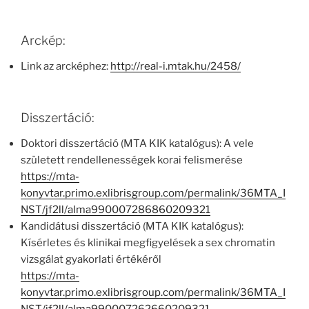
Arckép:
Link az arcképhez:
http://real-i.mtak.hu/2458/
Disszertáció:
Doktori disszertáció (MTA KIK katalógus): A vele
született rendellenességek korai felismerése
https://mta-
konyvtar.primo.exlibrisgroup.com/permalink/36MTA_I
NST/jf2ll/alma990007286860209321
Kandidátusi disszertáció (MTA KIK katalógus):
Kísérletes és klinikai megfigyelések a sex chromatin
vizsgálat gyakorlati értékéről
https://mta-
konyvtar.primo.exlibrisgroup.com/permalink/36MTA_I