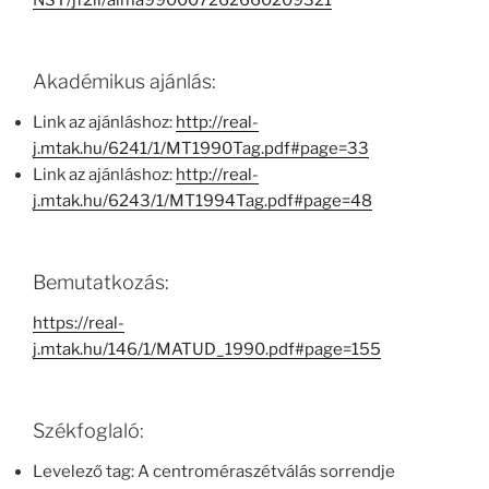
NST/jf2ll/alma990007262660209321
Akadémikus ajánlás:
Link az ajánláshoz:
http://real-
j.mtak.hu/6241/1/MT1990Tag.pdf#page=33
Link az ajánláshoz:
http://real-
j.mtak.hu/6243/1/MT1994Tag.pdf#page=48
Bemutatkozás:
https://real-
j.mtak.hu/146/1/MATUD_1990.pdf#page=155
Székfoglaló:
Levelező tag: A centroméraszétválás sorrendje