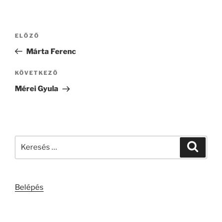
Bejegyzés
Korábbi
ELŐZŐ
navigáció
bejegyzés
Márta Ferenc
Következő
KÖVETKEZŐ
bejegyzés
Mérei Gyula
Keresés
Keresé
a
következő
kifejezésre:
Belépés