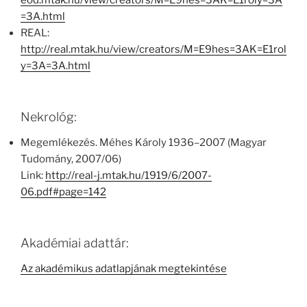
eod.mtak.hu/view/creators/M=E9hes=3AK=E1roly=3A
=3A.html
REAL:
http://real.mtak.hu/view/creators/M=E9hes=3AK=E1rol
y=3A=3A.html
Nekrológ:
Megemlékezés. Méhes Károly 1936–2007 (Magyar
Tudomány, 2007/06)
Link:
http://real-j.mtak.hu/1919/6/2007-
06.pdf#page=142
Akadémiai adattár:
Az akadémikus adatlapjának megtekintése