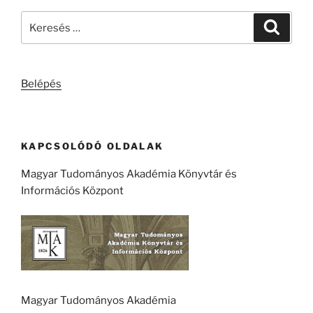
Keresés
Keresé
a
következő
kifejezésre:
Belépés
KAPCSOLÓDÓ OLDALAK
Magyar Tudományos Akadémia Könyvtár és
Információs Központ
Magyar Tudományos Akadémia