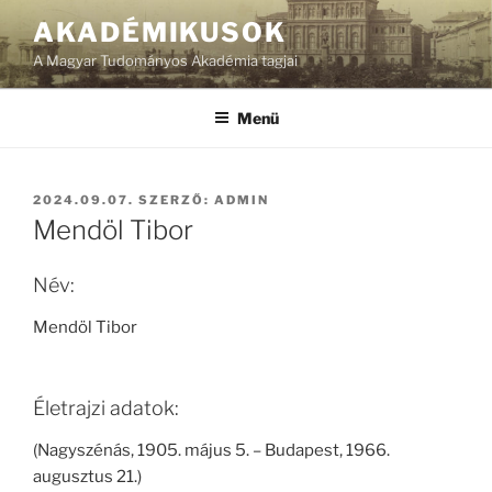
Tartalomhoz
AKADÉMIKUSOK
A Magyar Tudományos Akadémia tagjai
Menü
BEKÜLDVE:
2024.09.07.
SZERZŐ:
ADMIN
Mendöl Tibor
Név:
Mendöl Tibor
Életrajzi adatok:
(Nagyszénás, 1905. május 5. – Budapest, 1966.
augusztus 21.)