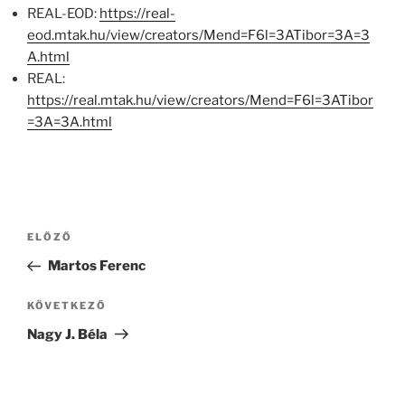
REAL-EOD:
https://real-
eod.mtak.hu/view/creators/Mend=F6l=3ATibor=3A=3
A.html
REAL:
https://real.mtak.hu/view/creators/Mend=F6l=3ATibor
=3A=3A.html
Bejegyzés
Korábbi
ELŐZŐ
navigáció
bejegyzés
Martos Ferenc
Következő
KÖVETKEZŐ
bejegyzés
Nagy J. Béla