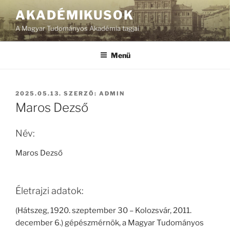
Tartalomhoz
AKADÉMIKUSOK
A Magyar Tudományos Akadémia tagjai
Menü
BEKÜLDVE:
2025.05.13.
SZERZŐ:
ADMIN
Maros Dezső
Név:
Maros Dezső
Életrajzi adatok:
(Hátszeg, 1920. szeptember 30 – Kolozsvár, 2011.
december 6.) gépészmérnök, a Magyar Tudományos