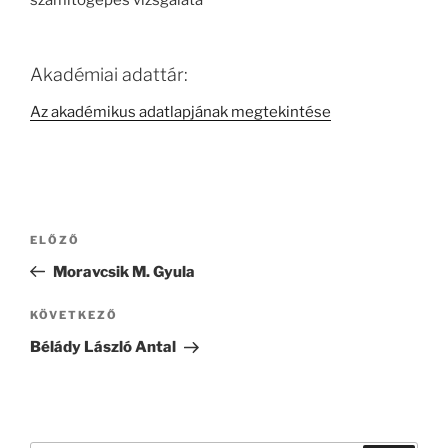
számítógépes vizsgálata
Akadémiai adattár:
Az akadémikus adatlapjának megtekintése
Bejegyzés
Korábbi
ELŐZŐ
navigáció
bejegyzés
Moravcsik M. Gyula
Következő
KÖVETKEZŐ
bejegyzés
Bélády László Antal