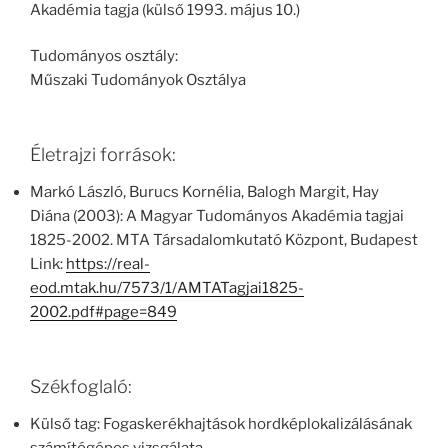
Akadémia tagja (külső 1993. május 10.)
Tudományos osztály:
Műszaki Tudományok Osztálya
Életrajzi források:
Markó László, Burucs Kornélia, Balogh Margit, Hay
Diána (2003): A Magyar Tudományos Akadémia tagjai
1825-2002. MTA Társadalomkutató Központ, Budapest
Link:
https://real-
eod.mtak.hu/7573/1/AMTATagjai1825-
2002.pdf#page=849
Székfoglaló:
Külső tag: Fogaskerékhajtások hordképlokalizálásának