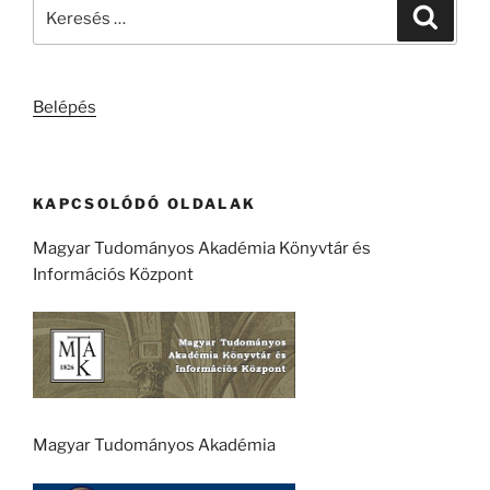
Keresés
Keresé
a
következő
kifejezésre:
Belépés
KAPCSOLÓDÓ OLDALAK
Magyar Tudományos Akadémia Könyvtár és
Információs Központ
Magyar Tudományos Akadémia