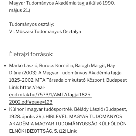
Magyar Tudományos Akadémia tagja (külső 1990.
május 21.)
Tudományos osztály:
VI. Műszaki Tudományok Osztálya
Életrajzi források:
Markó László, Burucs Kornélia, Balogh Margit, Hay
Diána (2003): A Magyar Tudományos Akadémia tagjai
1825-2002. MTA Társadalomkutató Központ, Budapest
Link:
https://real-
eod.mtak.hu/7573/1/AMTATagjai1825-
2002.pdf#page=123
Külhoni magyar tudósportrék. Bélády László (Budapest,
1928. április 29.). HÍRLEVÉL. MAGYAR TUDOMÁNYOS
AKADÉMIA MAGYAR TUDOMÁNYOSSÁG KÜLFÖLDÖN
ELNÖKI BIZOTTSÁG, 5. (12) Link: