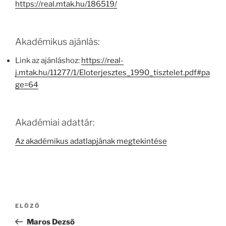
https://real.mtak.hu/186519/
Akadémikus ajánlás:
Link az ajánláshoz:
https://real-
j.mtak.hu/11277/1/Eloterjesztes_1990_tisztelet.pdf#pa
ge=64
Akadémiai adattár:
Az akadémikus adatlapjának megtekintése
Bejegyzés
Korábbi
ELŐZŐ
navigáció
bejegyzés
Maros Dezső