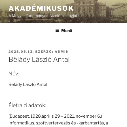
Tartalomhoz
AKADÉMIKUSOK
A Magyar Tudományos Akadémia tagjai
Menü
BEKÜLDVE:
2025.05.13.
SZERZŐ:
ADMIN
Bélády László Antal
Név:
Bélády László Antal
Életrajzi adatok:
(Budapest, 1928.április 29 – 2021. november 6.)
informatikus, szoftvertervezés és -karbantartás, a