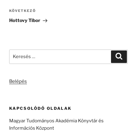
Következő
KÖVETKEZŐ
bejegyzés
Hottovy Tibor
Keresés
Keresé
a
következő
kifejezésre:
Belépés
KAPCSOLÓDÓ OLDALAK
Magyar Tudományos Akadémia Könyvtár és
Információs Központ