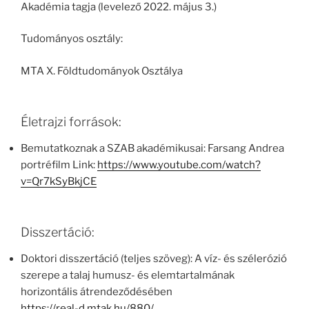
Akadémia tagja (levelező 2022. május 3.)
Tudományos osztály:
MTA X. Földtudományok Osztálya
Életrajzi források:
Bemutatkoznak a SZAB akadémikusai: Farsang Andrea
portréfilm Link:
https://www.youtube.com/watch?
v=Qr7kSyBkjCE
Disszertáció:
Doktori disszertáció (teljes szöveg): A víz- és szélerózió
szerepe a talaj humusz- és elemtartalmának
horizontális átrendeződésében
https://real-d.mtak.hu/880/