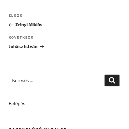
Bejegyzés
Korábbi
ELŐZŐ
navigáció
bejegyzés
Zrínyi Miklós
Következő
KÖVETKEZŐ
bejegyzés
Juhász István
Keresés
Keresé
a
következő
kifejezésre:
Belépés