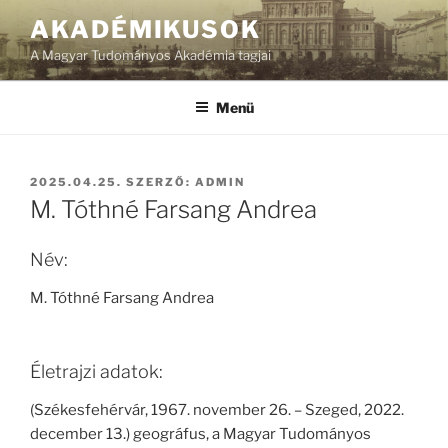
Tartalomhoz
AKADÉMIKUSOK
A Magyar Tudományos Akadémia tagjai
Menü
BEKÜLDVE:
2025.04.25.
SZERZŐ:
ADMIN
M. Tóthné Farsang Andrea
Név:
M. Tóthné Farsang Andrea
Életrajzi adatok:
(Székesfehérvár, 1967. november 26. – Szeged, 2022.
december 13.) geográfus, a Magyar Tudományos