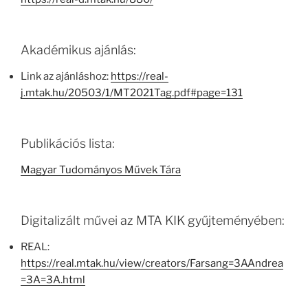
Akadémikus ajánlás:
Link az ajánláshoz:
https://real-
j.mtak.hu/20503/1/MT2021Tag.pdf#page=131
Publikációs lista:
Magyar Tudományos Művek Tára
Digitalizált művei az MTA KIK gyűjteményében:
REAL:
https://real.mtak.hu/view/creators/Farsang=3AAndrea
=3A=3A.html