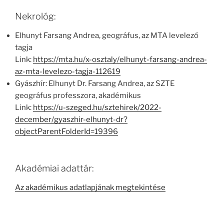
Nekrológ:
Elhunyt Farsang Andrea, geográfus, az MTA levelező
tagja
Link:
https://mta.hu/x-osztaly/elhunyt-farsang-andrea-
az-mta-levelezo-tagja-112619
Gyászhír: Elhunyt Dr. Farsang Andrea, az SZTE
geográfus professzora, akadémikus
Link:
https://u-szeged.hu/sztehirek/2022-
december/gyaszhir-elhunyt-dr?
objectParentFolderId=19396
Akadémiai adattár:
Az akadémikus adatlapjának megtekintése