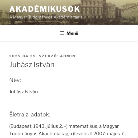
Tartalomhoz
AKADÉMIKUSOK
A Magyar Tudományos Akadémia tagjai
Menü
BEKÜLDVE:
2025.04.25.
SZERZŐ:
ADMIN
Juhász István
Név:
Juhász István
Életrajzi adatok:
(Budapest, 1943. július 2. –) matematikus, a Magyar
Tudományos Akadémia tagja (levelező 2007. május 7.,