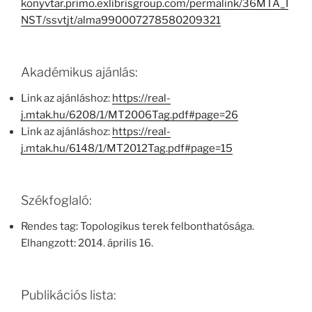
konyvtar.primo.exlibrisgroup.com/permalink/36MTA_I
NST/ssvtjt/alma990007278580209321
Akadémikus ajánlás:
Link az ajánláshoz:
https://real-
j.mtak.hu/6208/1/MT2006Tag.pdf#page=26
Link az ajánláshoz:
https://real-
j.mtak.hu/6148/1/MT2012Tag.pdf#page=15
Székfoglaló:
Rendes tag: Topologikus terek felbonthatósága.
Elhangzott: 2014. április 16.
Publikációs lista: