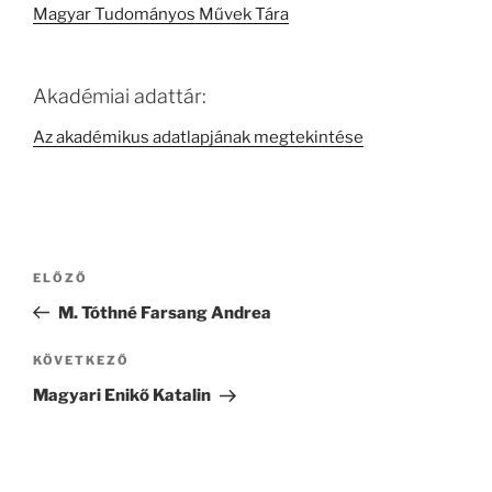
Magyar Tudományos Művek Tára
Akadémiai adattár:
Az akadémikus adatlapjának megtekintése
Bejegyzés
Korábbi
ELŐZŐ
navigáció
bejegyzés
M. Tóthné Farsang Andrea
Következő
KÖVETKEZŐ
bejegyzés
Magyari Enikő Katalin