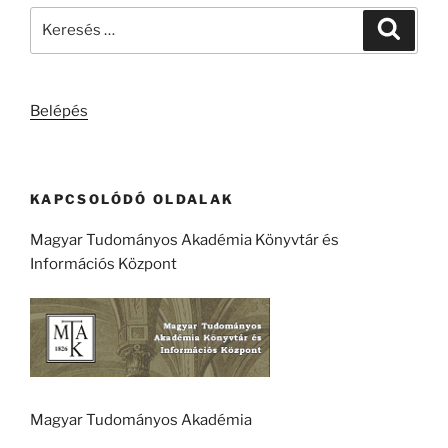
Keresés
Keresé
a
következő
kifejezésre:
Belépés
KAPCSOLÓDÓ OLDALAK
Magyar Tudományos Akadémia Könyvtár és
Információs Központ
Magyar Tudományos Akadémia