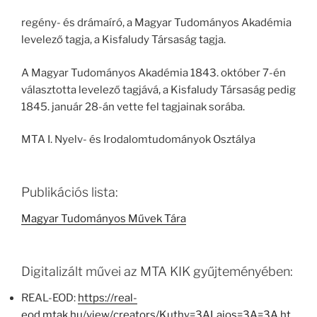
regény- és drámaíró, a Magyar Tudományos Akadémia
levelező tagja, a Kisfaludy Társaság tagja.
A Magyar Tudományos Akadémia 1843. október 7-én
választotta levelező tagjává, a Kisfaludy Társaság pedig
1845. január 28-án vette fel tagjainak sorába.
MTA I. Nyelv- és Irodalomtudományok Osztálya
Publikációs lista:
Magyar Tudományos Művek Tára
Digitalizált művei az MTA KIK gyűjteményében:
REAL-EOD:
https://real-
eod.mtak.hu/view/creators/Kuthy=3ALajos=3A=3A.ht