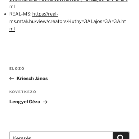
ml
REAL-MS:
https://real-
ms.mtak.hu/view/creators/Kuthy=3ALajos=3A=3A.ht
ml
Bejegyzés
Korábbi
ELŐZŐ
navigáció
bejegyzés
Kriesch János
Következő
KÖVETKEZŐ
bejegyzés
Lengyel Géza
Keresés
Keresé