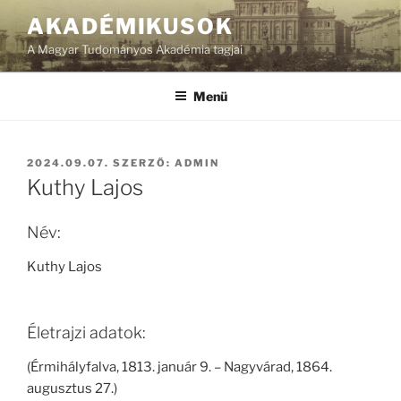
Tartalomhoz
AKADÉMIKUSOK
A Magyar Tudományos Akadémia tagjai
Menü
BEKÜLDVE:
2024.09.07.
SZERZŐ:
ADMIN
Kuthy Lajos
Név:
Kuthy Lajos
Életrajzi adatok:
(Érmihályfalva, 1813. január 9. – Nagyvárad, 1864.
augusztus 27.)