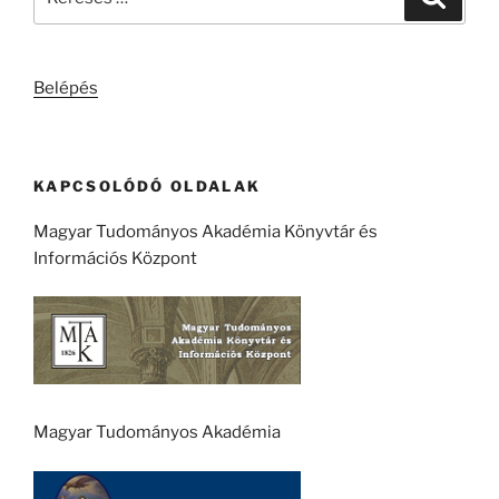
a
következő
kifejezésre:
Belépés
KAPCSOLÓDÓ OLDALAK
Magyar Tudományos Akadémia Könyvtár és
Információs Központ
Magyar Tudományos Akadémia