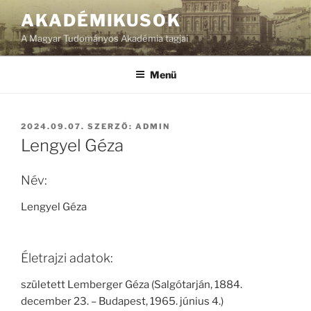
Tartalomhoz
AKADÉMIKUSOK
A Magyar Tudományos Akadémia tagjai
Menü
BEKÜLDVE:
2024.09.07.
SZERZŐ:
ADMIN
Lengyel Géza
Név:
Lengyel Géza
Életrajzi adatok:
született Lemberger Géza (Salgótarján, 1884.
december 23. – Budapest, 1965. június 4.)