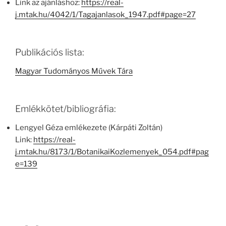
Link az ajánláshoz:
https://real-
j.mtak.hu/4042/1/Tagajanlasok_1947.pdf#page=27
Publikációs lista:
Magyar Tudományos Művek Tára
Emlékkötet/bibliográfia:
Lengyel Géza emlékezete (Kárpáti Zoltán)
Link:
https://real-
j.mtak.hu/8173/1/BotanikaiKozlemenyek_054.pdf#pag
e=139
Bejegyzés