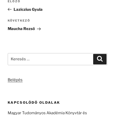
Korábbi
ELŐZŐ
navigáció
bejegyzés
Laziczius Gyula
Következő
KÖVETKEZŐ
bejegyzés
Maucha Rezső
Keresés
Keresé
a
következő
kifejezésre:
Belépés
KAPCSOLÓDÓ OLDALAK
Magyar Tudományos Akadémia Könyvtár és