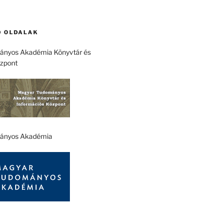
 OLDALAK
nyos Akadémia Könyvtár és
özpont
ányos Akadémia