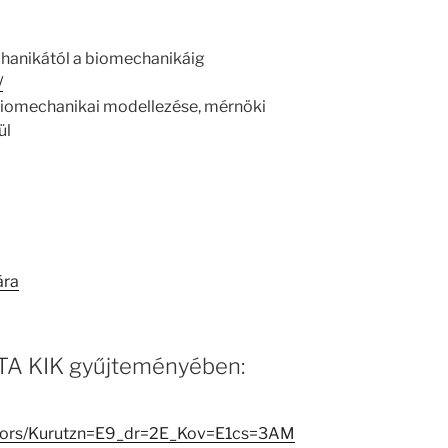
chanikától a biomechanikáig
/
biomechanikai modellezése, mérnöki
ül
ára
 MTA KIK gyűjteményében:
reators/Kurutzn=E9_dr=2E_Kov=E1cs=3AM