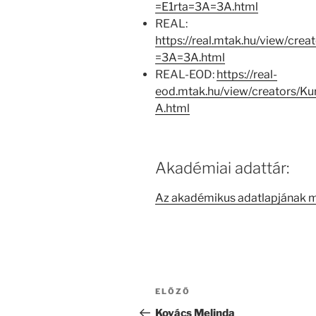
=E1rta=3A=3A.html
REAL:
https://real.mtak.hu/view/cr
=3A=3A.html
REAL-EOD:
https://real-
eod.mtak.hu/view/creators/
A.html
Akadémiai adattár:
Az akadémikus adatlapjának 
Bejegyzés
Korábbi
ELŐZŐ
navigáció
bejegyzés
Kovács Melinda