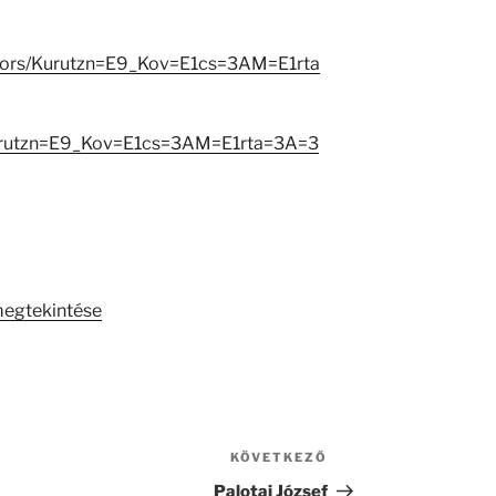
eators/Kurutzn=E9_Kov=E1cs=3AM=E1rta
Kurutzn=E9_Kov=E1cs=3AM=E1rta=3A=3
megtekintése
KÖVETKEZŐ
Következő
bejegyzés
Palotai József