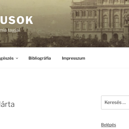
KUSOK
ia tagjai
gészés
Bibliográfia
Impresszum
Keresés
árta
a
következő
kifejezésre:
Belépés