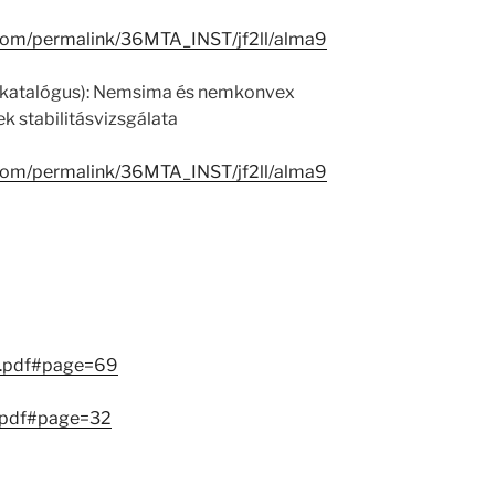
.com/permalink/36MTA_INST/jf2ll/alma9
K katalógus): Nemsima és nemkonvex
k stabilitásvizsgálata
.com/permalink/36MTA_INST/jf2ll/alma9
g.pdf#page=69
.pdf#page=32