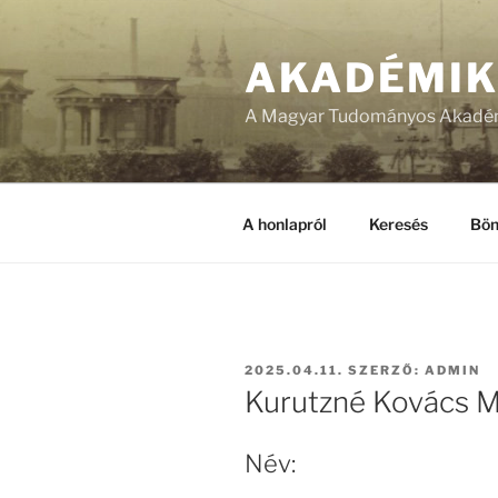
Tartalomhoz
AKADÉMI
A Magyar Tudományos Akadém
A honlapról
Keresés
Bön
BEKÜLDVE:
2025.04.11.
SZERZŐ:
ADMIN
Kurutzné Kovács M
Név: