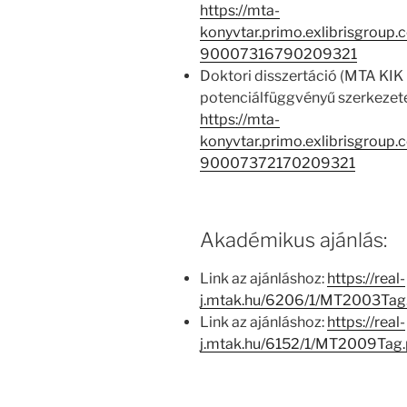
https://mta-
konyvtar.primo.exlibrisgroup
90007316790209321
Doktori disszertáció (MTA KI
potenciálfüggvényű szerkezete
https://mta-
konyvtar.primo.exlibrisgroup
90007372170209321
Akadémikus ajánlás:
Link az ajánláshoz:
https://real-
j.mtak.hu/6206/1/MT2003Ta
Link az ajánláshoz:
https://real-
j.mtak.hu/6152/1/MT2009Tag