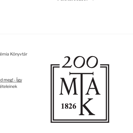
émia Könyvtár
 meg! - Így
tételeinek