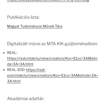
Publikációs lista:
Magyar Tudományos Művek Tára
Digitalizált művei az MTA KIK gyűjteményében:
REAL:
https://real.mtak.hu/view/creators/Kov=E1cs=3AMelin
da=3A=3A.html
REAL-EOD:
https://real-
eod.mtak.hu/view/creators/Kov=E1cs=3AMelinda=3A=
3A.html
Akadémiai adattár: