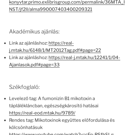
konyvtar.primo.exlibrisgroup.com/permalink/36MTA_I
NST/jf2ll/alma990007403400209321
Akadémikus ajánlás:
Link az ajánláshoz:
https://real-
j.mtak.hu/6148/1/MT2012Tag.pdf#page=22
Link az ajánláshoz:
https://real-j.mtak.hu/12241/1/04-
Ajanlasok.pdf#page=33
Székfoglaló:
Levelező tag: A fumonizin B1 mikotoxin a
táplálékláncban, egészségkárosító hatásai
https://real-eod.mtak.hu/9789/
Rendes tag: Mikotoxinok együttes előfordulása és
kölcsönhatásuk
https://www.youtube.com/watch?v=cFq-RSfhSLg