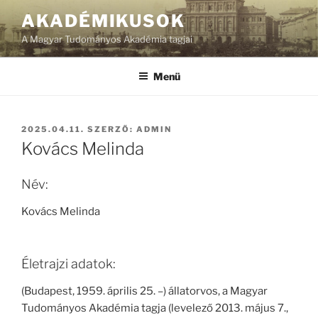
Tartalomhoz
AKADÉMIKUSOK
A Magyar Tudományos Akadémia tagjai
Menü
BEKÜLDVE:
2025.04.11.
SZERZŐ:
ADMIN
Kovács Melinda
Név:
Kovács Melinda
Életrajzi adatok:
(Budapest, 1959. április 25. –) állatorvos, a Magyar
Tudományos Akadémia tagja (levelező 2013. május 7.,