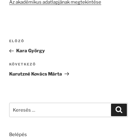
Az akadémikus adatlapjának megtekintése
Bejegyzés
Korábbi
ELŐZŐ
navigáció
bejegyzés
Kara György
Következő
KÖVETKEZŐ
bejegyzés
Kurutzné Kovács Márta
Keresés
Keresé
a
következő
kifejezésre:
Belépés