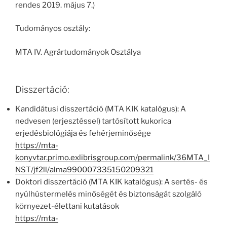
rendes 2019. május 7.)
Tudományos osztály:
MTA IV. Agrártudományok Osztálya
Disszertáció:
Kandidátusi disszertáció (MTA KIK katalógus): A
nedvesen (erjesztéssel) tartósított kukorica
erjedésbiológiája és fehérjeminősége
https://mta-
konyvtar.primo.exlibrisgroup.com/permalink/36MTA_I
NST/jf2ll/alma990007335150209321
Doktori disszertáció (MTA KIK katalógus): A sertés- és
nyúlhústermelés minőségét és biztonságát szolgáló
környezet-élettani kutatások
https://mta-