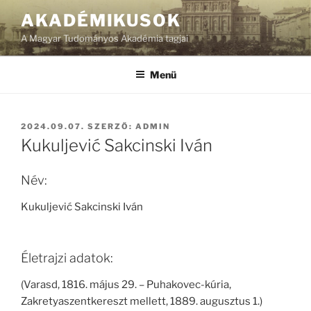
Tartalomhoz
AKADÉMIKUSOK
A Magyar Tudományos Akadémia tagjai
Menü
BEKÜLDVE:
2024.09.07.
SZERZŐ:
ADMIN
Kukuljević Sakcinski Iván
Név:
Kukuljević Sakcinski Iván
Életrajzi adatok:
(Varasd, 1816. május 29. – Puhakovec-kúria,
Zakretyaszentkereszt mellett, 1889. augusztus 1.)