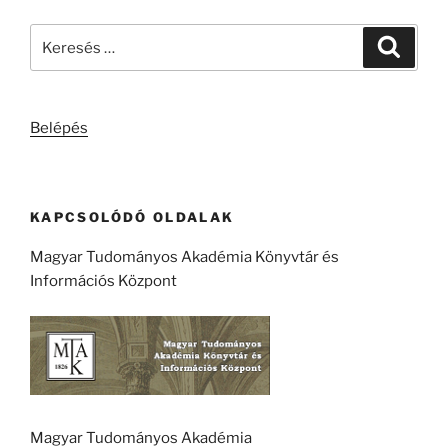
Keresés
Keresé
a
következő
kifejezésre:
Belépés
KAPCSOLÓDÓ OLDALAK
Magyar Tudományos Akadémia Könyvtár és
Információs Központ
Magyar Tudományos Akadémia