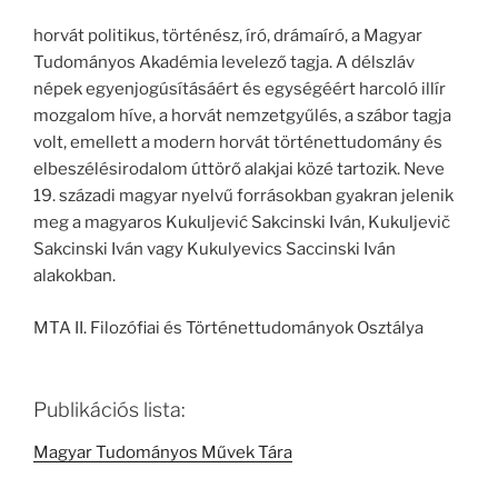
horvát politikus, történész, író, drámaíró, a Magyar
Tudományos Akadémia levelező tagja. A délszláv
népek egyenjogúsításáért és egységéért harcoló illír
mozgalom híve, a horvát nemzetgyűlés, a szábor tagja
volt, emellett a modern horvát történettudomány és
elbeszélésirodalom úttörő alakjai közé tartozik. Neve
19. századi magyar nyelvű forrásokban gyakran jelenik
meg a magyaros Kukuljević Sakcinski Iván, Kukuljevič
Sakcinski Iván vagy Kukulyevics Saccinski Iván
alakokban.
MTA II. Filozófiai és Történettudományok Osztálya
Publikációs lista:
Magyar Tudományos Művek Tára