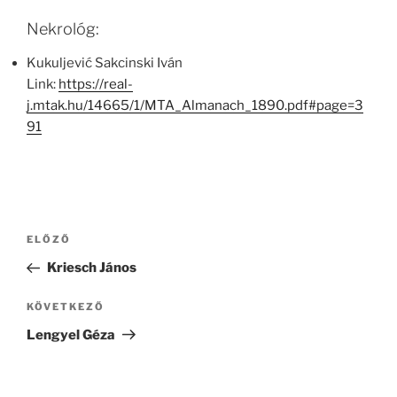
Nekrológ:
Kukuljević Sakcinski Iván
Link:
https://real-
j.mtak.hu/14665/1/MTA_Almanach_1890.pdf#page=3
91
Bejegyzés
Korábbi
ELŐZŐ
navigáció
bejegyzés
Kriesch János
Következő
KÖVETKEZŐ
bejegyzés
Lengyel Géza