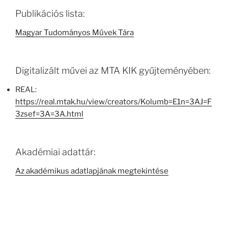
Publikációs lista:
Magyar Tudományos Művek Tára
Digitalizált művei az MTA KIK gyűjteményében:
REAL:
https://real.mtak.hu/view/creators/Kolumb=E1n=3AJ=F
3zsef=3A=3A.html
Akadémiai adattár:
Az akadémikus adatlapjának megtekintése