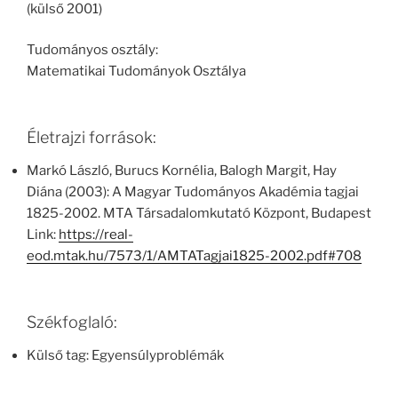
(külső 2001)
Tudományos osztály:
Matematikai Tudományok Osztálya
Életrajzi források:
Markó László, Burucs Kornélia, Balogh Margit, Hay
Diána (2003): A Magyar Tudományos Akadémia tagjai
1825-2002. MTA Társadalomkutató Központ, Budapest
Link:
https://real-
eod.mtak.hu/7573/1/AMTATagjai1825-2002.pdf#708
Székfoglaló:
Külső tag: Egyensúlyproblémák