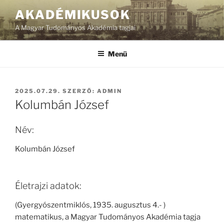
Tartalomhoz
AKADÉMIKUSOK
A Magyar Tudományos Akadémia tagjai
Menü
BEKÜLDVE:
2025.07.29.
SZERZŐ:
ADMIN
Kolumbán József
Név:
Kolumbán József
Életrajzi adatok:
(Gyergyószentmiklós, 1935. augusztus 4.- )
matematikus, a Magyar Tudományos Akadémia tagja