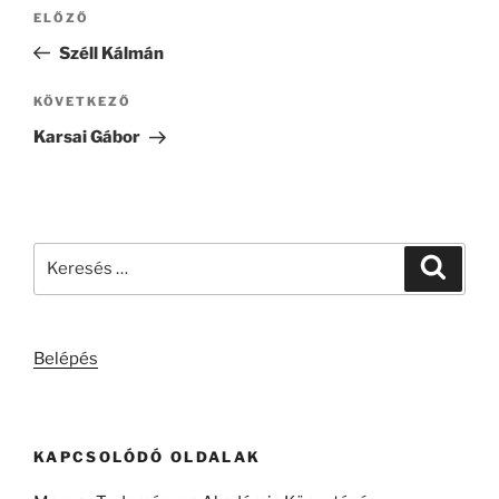
Bejegyzés
Korábbi
ELŐZŐ
navigáció
bejegyzés
Széll Kálmán
Következő
KÖVETKEZŐ
bejegyzés
Karsai Gábor
Keresés
Keresé
a
következő
kifejezésre:
Belépés
KAPCSOLÓDÓ OLDALAK