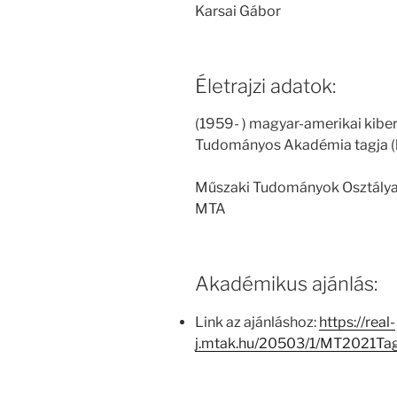
Karsai Gábor
Életrajzi adatok:
(1959- ) magyar-amerikai kiber
Tudományos Akadémia tagja (
Műszaki Tudományok Osztály
MTA
Akadémikus ajánlás:
Link az ajánláshoz:
https://real-
j.mtak.hu/20503/1/MT2021Ta