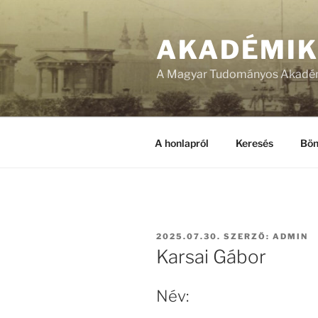
Tartalomhoz
AKADÉMI
A Magyar Tudományos Akadém
A honlapról
Keresés
Bön
BEKÜLDVE:
2025.07.30.
SZERZŐ:
ADMIN
Karsai Gábor
Név: