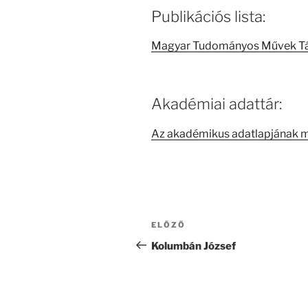
Publikációs lista:
Magyar Tudományos Művek T
Akadémiai adattár:
Az akadémikus adatlapjának 
Bejegyzés
Korábbi
ELŐZŐ
navigáció
bejegyzés
Kolumbán József