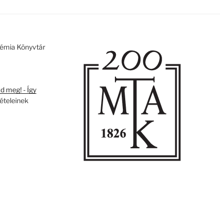
émia Könyvtár
 meg! - Így
tételeinek