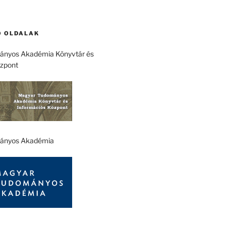
 OLDALAK
nyos Akadémia Könyvtár és
özpont
ányos Akadémia