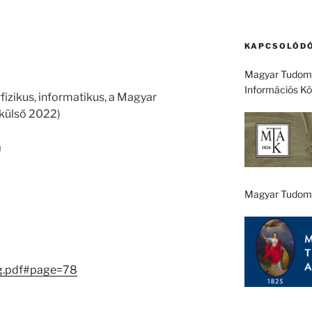
KAPCSOLÓDÓ
Magyar Tudomá
Információs K
fizikus, informatikus, a Magyar
külső 2022)
a
Magyar Tudom
g.pdf#page=78