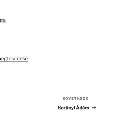
ára
megtekintése
KÖVETKEZŐ
Következő
bejegyzés
Korányi Ádám