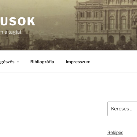
KUSOK
ia tagjai
gészés
Bibliográfia
Impresszum
Keresés
a
következő
kifejezésre:
Belépés