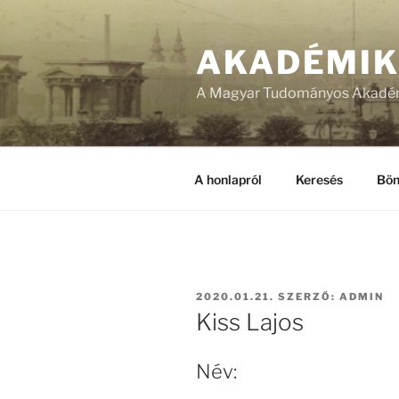
Tartalomhoz
AKADÉMI
A Magyar Tudományos Akadém
A honlapról
Keresés
Bön
BEKÜLDVE:
2020.01.21.
SZERZŐ:
ADMIN
Kiss Lajos
Név: