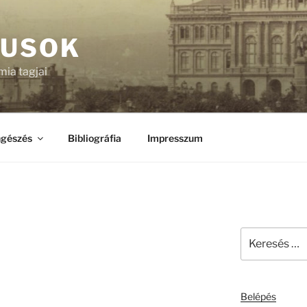
KUSOK
ia tagjai
gészés
Bibliográfia
Impresszum
Keresés
a
következő
kifejezésre:
Belépés