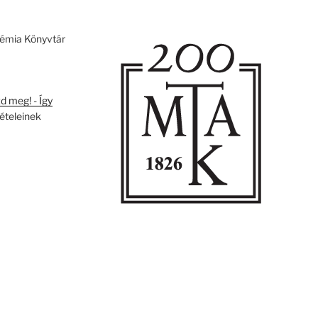
émia Könyvtár
 meg! - Így
tételeinek