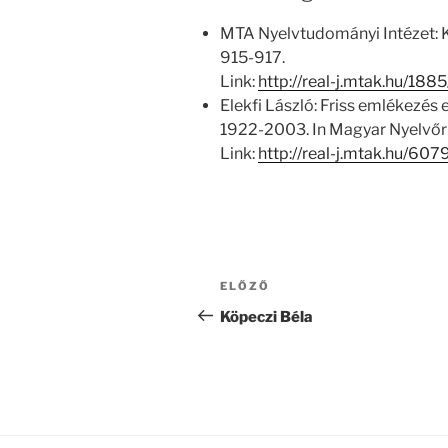
MTA Nyelvtudományi Intézet: 
915-917.
Link:
http://real-j.mtak.hu/1
Elekfi László: Friss emlékezés 
1922-2003. In Magyar Nyelvőr 
Link:
http://real-j.mtak.hu/6
Bejegyzés
Korábbi
ELŐZŐ
navigáció
bejegyzés
Köpeczi Béla