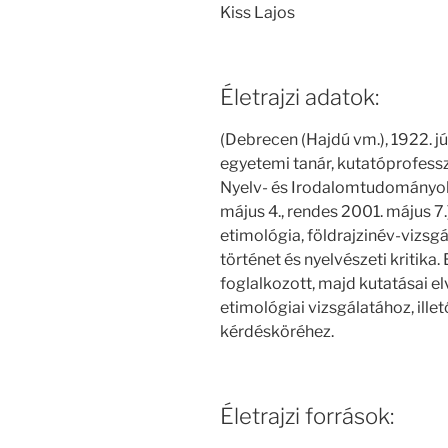
Kiss Lajos
Életrajzi adatok:
(Debrecen (Hajdú vm.), 1922. jún.
egyetemi tanár, kutatóprofes
Nyelv- és Irodalomtudományok 
május 4., rendes 2001. május 7.).
etimológia, földrajzinév-vizsg
történet és nyelvészeti kritika
foglalkozott, majd kutatásai e
etimológiai vizsgálatához, ille
kérdésköréhez.
Életrajzi források: