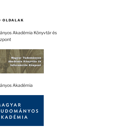
 OLDALAK
nyos Akadémia Könyvtár és
özpont
ányos Akadémia