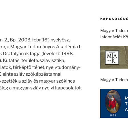
KAPCSOLÓDÓ
Magyar Tudomá
Információs K
 2., Bp., 2003. febr. 16.) nyelvész,
szor, a Magyar Tudományos Akadémia I.
Osztályának tagja (levelező 1998.
 Kutatási területe: szlavisztika,
álatok, térképtörténet, nyelvtudomány-
. Eleinte szláv szóképzéstannal
Magyar Tudom
lvezették a szláv és magyar szókincs
tőleg a magyar-szláv nyelvi kapcsolatok