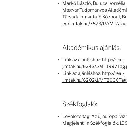
Markó László, Burucs Kornélia,
Magyar Tudományos Akadémia
Társadalomkutató Központ, Bu
eod.mtak.hu/7573/1/AMTATa
Akadémikus ajánlás:
Link az ajánláshoz:
http://real-
j.mtak.hu/6242/1/MT1997Tag
Link az ajánláshoz:
http://real-
j.mtak.hu/6202/1/MT2000Tag
Székfoglaló:
Levelező tag: Az új európai víz
Megjelent: In Székfoglalók, 1