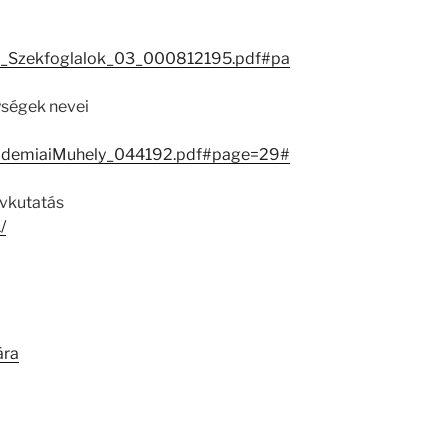
_Szekfoglalok_03_000812195.pdf#pa
ységek nevei
ademiaiMuhely_044192.pdf#page=29#
évkutatás
/
ára