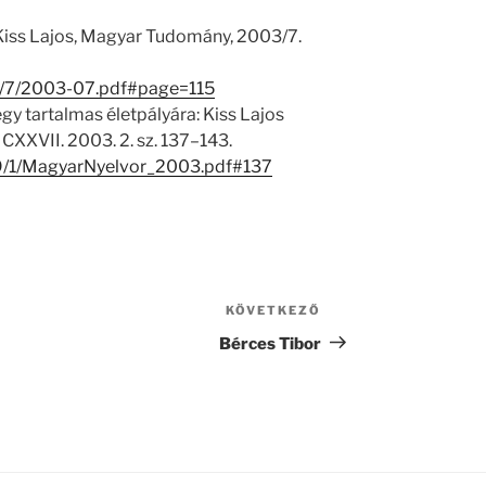
Kiss Lajos, Magyar Tudomány, 2003/7.
885/7/2003-07.pdf#page=115
egy tartalmas életpályára: Kiss Lajos
CXXVII. 2003. 2. sz. 137–143.
079/1/MagyarNyelvor_2003.pdf#137
KÖVETKEZŐ
Következő
bejegyzés
Bérces Tibor