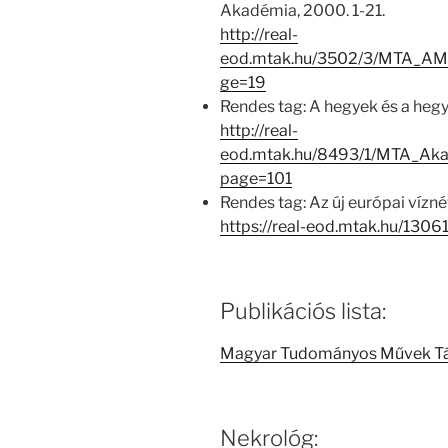
Akadémia, 2000. 1-21.
http://real-
eod.mtak.hu/3502/3/MTA_AM
ge=19
Rendes tag: A hegyek és a heg
http://real-
eod.mtak.hu/8493/1/MTA_Ak
page=101
Rendes tag: Az új európai vízn
https://real-eod.mtak.hu/13061
Publikációs lista:
Magyar Tudományos Művek T
Nekrológ: