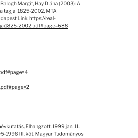
 Balogh Margit, Hay Diána (2003): A
 tagjai 1825-2002. MTA
dapest Link:
https://real-
gjai1825-2002.pdf#page=688
.pdf#page=4
.pdf#page=2
névkutatás, Elhangzott: 1999 jan. 11.
995-1998 III. köt. Magyar Tudományos