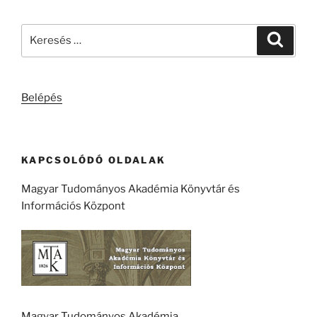
Keresés
Keresé
a
következő
kifejezésre:
Belépés
KAPCSOLÓDÓ OLDALAK
Magyar Tudományos Akadémia Könyvtár és
Információs Központ
Magyar Tudományos Akadémia