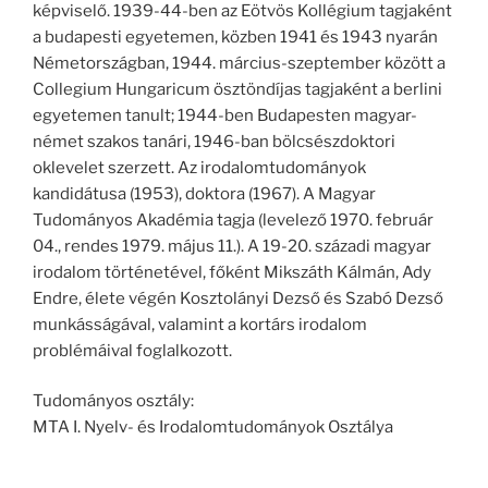
képviselő. 1939-44-ben az Eötvös Kollégium tagjaként
a budapesti egyetemen, közben 1941 és 1943 nyarán
Németországban, 1944. március-szeptember között a
Collegium Hungaricum ösztöndíjas tagjaként a berlini
egyetemen tanult; 1944-ben Budapesten magyar-
német szakos tanári, 1946-ban bölcsészdoktori
oklevelet szerzett. Az irodalomtudományok
kandidátusa (1953), doktora (1967). A Magyar
Tudományos Akadémia tagja (levelező 1970. február
04., rendes 1979. május 11.). A 19-20. századi magyar
irodalom történetével, főként Mikszáth Kálmán, Ady
Endre, élete végén Kosztolányi Dezső és Szabó Dezső
munkásságával, valamint a kortárs irodalom
problémáival foglalkozott.
Tudományos osztály:
MTA I. Nyelv- és Irodalomtudományok Osztálya