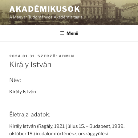
Tartalomhoz
AKADÉMIKUSOK
A Magyar Tudományos Akadémia tagjai
Menü
BEKÜLDVE:
2024.01.31.
SZERZŐ:
ADMIN
Király István
Név:
Király István
Életrajzi adatok:
Király István (Ragály, 1921. július 15. – Budapest, 1989.
október 19.) irodalomtörténész, országgyűlési