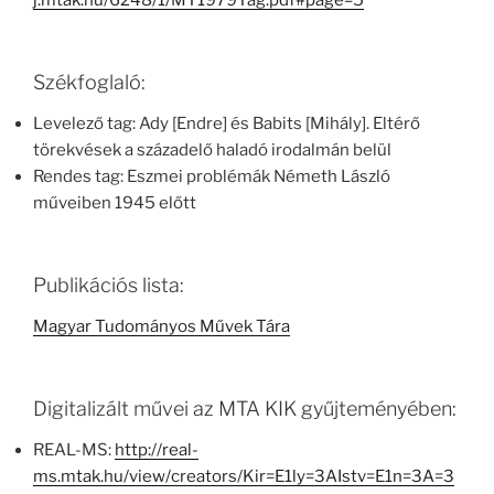
j.mtak.hu/6248/1/MT1979Tag.pdf#page=5
Székfoglaló:
Levelező tag: Ady [Endre] és Babits [Mihály]. Eltérő
törekvések a századelő haladó irodalmán belül
Rendes tag: Eszmei problémák Németh László
műveiben 1945 előtt
Publikációs lista:
Magyar Tudományos Művek Tára
Digitalizált művei az MTA KIK gyűjteményében:
REAL-MS:
http://real-
ms.mtak.hu/view/creators/Kir=E1ly=3AIstv=E1n=3A=3