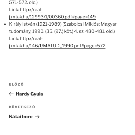
571-572. old.)
Link:
http://real-
j.mtak.hu/12993/1/00360.pdf#page=149
Király István (1921-1989) (Szabolcsi Miklós; Magyar
tudomány, 1990. (35. (97.) köt.) 4. sz. 480-481. old.)
Link:
http://real-
j.mtak.hu/146/1/MATUD_1990.pdf#page=572
Bejegyzés
Korábbi
ELŐZŐ
navigáció
bejegyzés
Hardy Gyula
Következő
KÖVETKEZŐ
bejegyzés
Kátai Imre