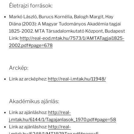
Életrajzi források:
Markó László, Burucs Kornélia, Balogh Margit, Hay
Diána (2003): A Magyar Tudományos Akadémia tagjai
1825-2002. MTA Társadalomkutató Központ, Budapest
Link:
http://real-eod.mtak.hu/7573/1/AMTATagjai1825-
2002.pdf#page=678
Arckép:
Link az arcképhez:
http://real-i.mtak.hu/11948/
Akadémikus ajánlás:
Link az ajánláshoz:
http://real-
j.mtak.hu/6144/1/Tagajanlasok_1970.pdf#page=58
Link az ajánláshoz:
http://real-