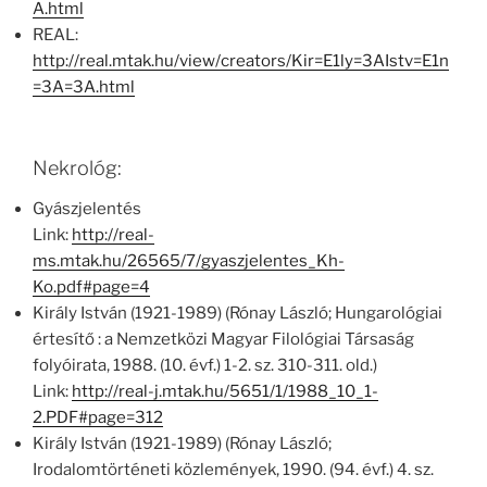
A.html
REAL:
http://real.mtak.hu/view/creators/Kir=E1ly=3AIstv=E1n
=3A=3A.html
Nekrológ:
Gyászjelentés
Link:
http://real-
ms.mtak.hu/26565/7/gyaszjelentes_Kh-
Ko.pdf#page=4
Király István (1921-1989) (Rónay László; Hungarológiai
értesítő : a Nemzetközi Magyar Filológiai Társaság
folyóirata, 1988. (10. évf.) 1-2. sz. 310-311. old.)
Link:
http://real-j.mtak.hu/5651/1/1988_10_1-
2.PDF#page=312
Király István (1921-1989) (Rónay László;
Irodalomtörténeti közlemények, 1990. (94. évf.) 4. sz.