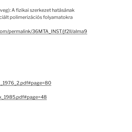
öveg): A fizikai szerkezet hatásának
niciált polimerizációs folyamatokra
.com/permalink/36MTA_INST/jf2ll/alma9
ok_1976_2.pdf#page=80
sok_1985.pdf#page=48