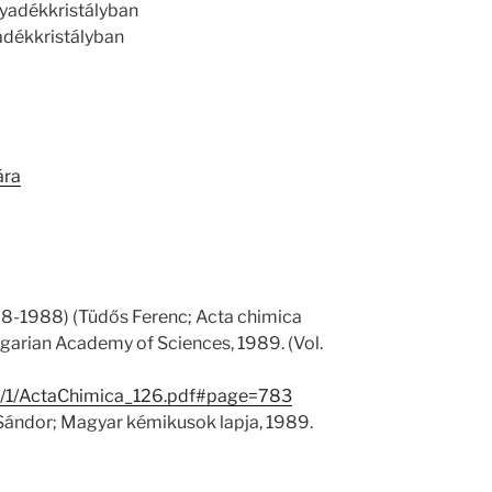
lyadékkristályban
adékkristályban
ára
8-1988) (Tüdős Ferenc; Acta chimica
ngarian Academy of Sciences, 1989. (Vol.
775/1/ActaChimica_126.pdf#page=783
Sándor; Magyar kémikusok lapja, 1989.