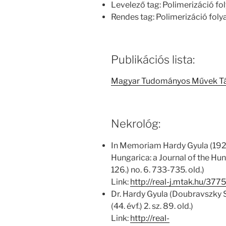
Levelező tag: Polimerizáció fo
Rendes tag: Polimerizáció foly
Publikációs lista:
Magyar Tudományos Művek T
Nekrológ:
In Memoriam Hardy Gyula (192
Hungarica: a Journal of the Hu
126.) no. 6. 733-735. old.)
Link:
http://real-j.mtak.hu/3
Dr. Hardy Gyula (Doubravszky 
(44. évf.) 2. sz. 89. old.)
Link:
http://real-