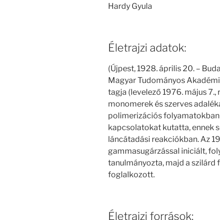
Hardy Gyula
Életrajzi adatok:
(Újpest, 1928. április 20. – Bu
Magyar Tudományos Akadémia 
tagja (levelező 1976. május 7.,
monomerek és szerves adaléka
polimerizációs folyamatokban
kapcsolatokat kutatta, ennek so
láncátadási reakciókban. Az 19
gammasugárzással iniciált, fol
tanulmányozta, majd a szilárd 
foglalkozott.
Életrajzi források: