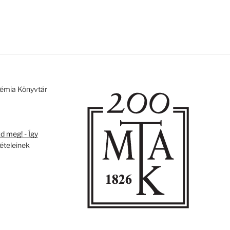
émia Könyvtár
 meg! - Így
tételeinek