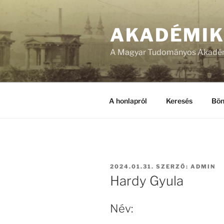
Tartalomhoz
AKADÉMI
A Magyar Tudományos Akadém
A honlapról
Keresés
Bön
BEKÜLDVE:
2024.01.31.
SZERZŐ:
ADMIN
Hardy Gyula
Név: