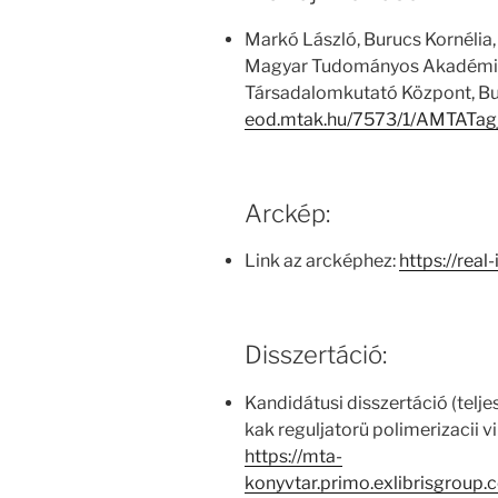
Markó László, Burucs Kornélia,
Magyar Tudományos Akadémia
Társadalomkutató Központ, Bu
eod.mtak.hu/7573/1/AMTATag
Arckép:
Link az arcképhez:
https://real
Disszertáció:
Kandidátusi disszertáció (telje
kak reguljatorü polimerizacii v
https://mta-
konyvtar.primo.exlibrisgroup