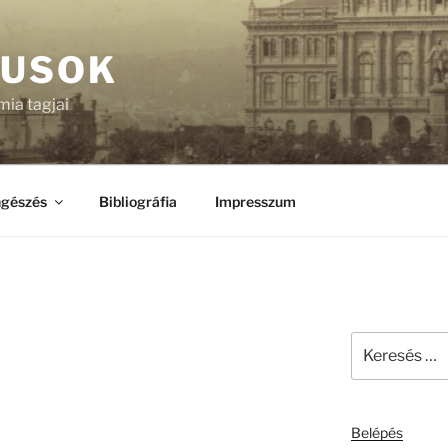
KUSOK
ia tagjai
gészés
Bibliográfia
Impresszum
Keresés
a
következő
kifejezésre:
Belépés