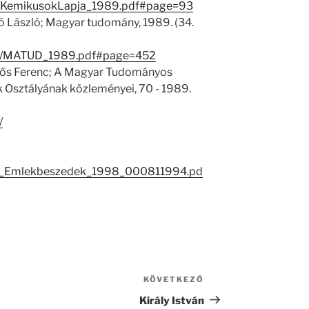
rKemikusokLapja_1989.pdf#page=93
 László; Magyar tudomány, 1989. (34.
45/1/MATUD_1989.pdf#page=452
dős Ferenc; A Magyar Tudományos
Osztályának közleményei, 70 - 1989.
/
M_Emlekbeszedek_1998_000811994.pd
KÖVETKEZŐ
Következő
bejegyzés
Király István