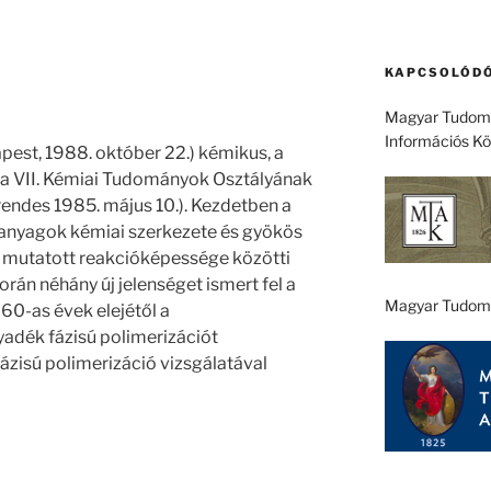
KAPCSOLÓDÓ
Magyar Tudomá
Információs K
dapest, 1988. október 22.) kémikus, a
VII. Kémiai Tudományok Osztályának
 rendes 1985. május 10.). Kezdetben a
nyagok kémiai szerkezete és gyökös
 mutatott reakcióképessége közötti
rán néhány új jelenséget ismert fel a
Magyar Tudom
60-as évek elejétől a
yadék fázisú polimerizációt
fázisú polimerizáció vizsgálatával