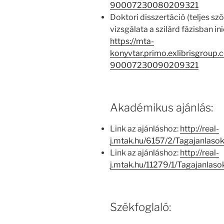
90007230080209321
Doktori disszertáció (teljes sz
vizsgálata a szilárd fázisban i
https://mta-
konyvtar.primo.exlibrisgroup
90007230090209321
Akadémikus ajánlás:
Link az ajánláshoz:
http://real-
j.mtak.hu/6157/2/Tagajanlas
Link az ajánláshoz:
http://real-
j.mtak.hu/11279/1/Tagajanla
Székfoglaló: