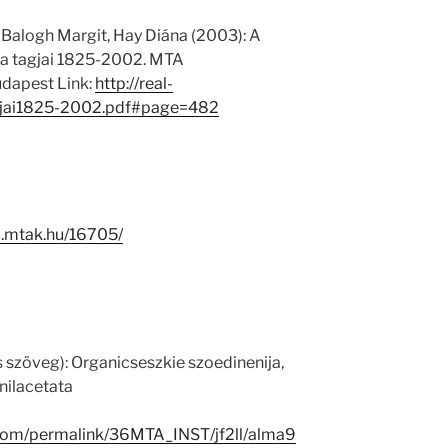
 Balogh Margit, Hay Diána (2003): A
 tagjai 1825-2002. MTA
dapest Link:
http://real-
jai1825-2002.pdf#page=482
-i.mtak.hu/16705/
s szöveg): Organicseszkie szoedinenija,
inilacetata
.com/permalink/36MTA_INST/jf2ll/alma9