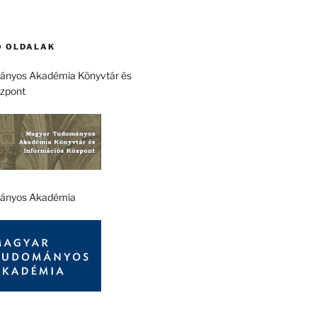
 OLDALAK
nyos Akadémia Könyvtár és
özpont
ányos Akadémia