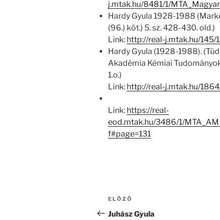
j.mtak.hu/8481/1/MTA_Magya
Hardy Gyula 1928-1988 (Markó
(96.) köt.) 5. sz. 428-430. old.)
Link:
http://real-j.mtak.hu/1
Hardy Gyula (1928-1988). (Tü
Akadémia Kémiai Tudományok 
1.o.)
Link:
http://real-j.mtak.hu/1864
Link:
https://real-
eod.mtak.hu/3486/1/MTA_A
f#page=131
Bejegyzés
Korábbi
ELŐZŐ
navigáció
bejegyzés
Juhász Gyula