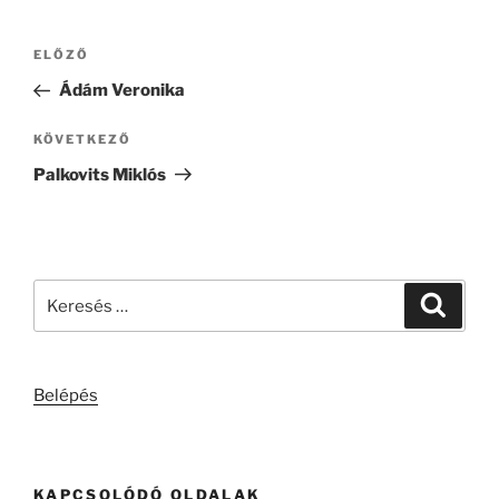
Bejegyzés
Korábbi
ELŐZŐ
navigáció
bejegyzés
Ádám Veronika
Következő
KÖVETKEZŐ
bejegyzés
Palkovits Miklós
Keresés
Keresé
a
következő
kifejezésre:
Belépés
KAPCSOLÓDÓ OLDALAK