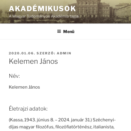
Tartalomhoz
AKADÉMIKUSOK
A Magyar Tudományos Akadémia tagjai
Menü
BEKÜLDVE:
2020.01.06.
SZERZŐ:
ADMIN
Kelemen János
Név:
Kelemen János
Életrajzi adatok:
(Kassa, 1943. június 8. – 2024. január 31.) Széchenyi-
díjas magyar filozófus, filozófiatörténész, italianista,