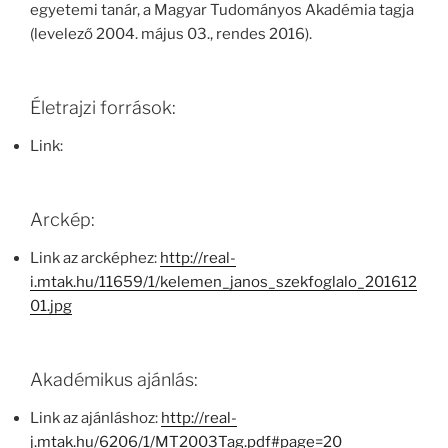
egyetemi tanár, a Magyar Tudományos Akadémia tagja
(levelező 2004. május 03., rendes 2016).
Életrajzi források:
Link:
Arckép:
Link az arcképhez:
http://real-
i.mtak.hu/11659/1/kelemen_janos_szekfoglalo_201612
01.jpg
Akadémikus ajánlás:
Link az ajánláshoz:
http://real-
j.mtak.hu/6206/1/MT2003Tag.pdf#page=20