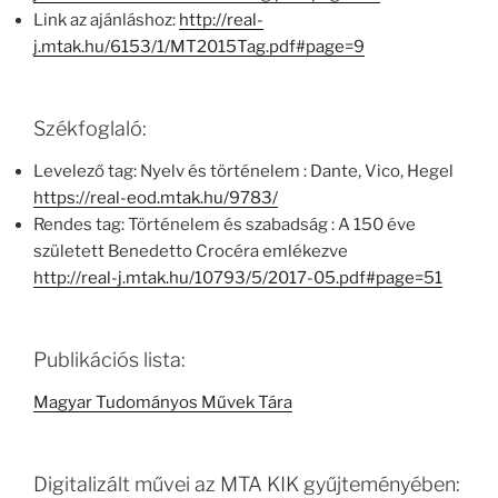
Link az ajánláshoz:
http://real-
j.mtak.hu/6153/1/MT2015Tag.pdf#page=9
Székfoglaló:
Levelező tag: Nyelv és történelem : Dante, Vico, Hegel
https://real-eod.mtak.hu/9783/
Rendes tag: Történelem és szabadság : A 150 éve
született Benedetto Crocéra emlékezve
http://real-j.mtak.hu/10793/5/2017-05.pdf#page=51
Publikációs lista:
Magyar Tudományos Művek Tára
Digitalizált művei az MTA KIK gyűjteményében: