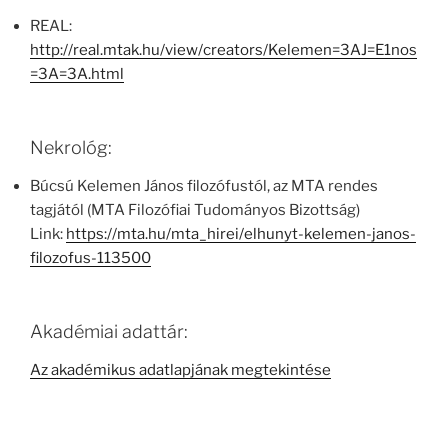
REAL:
http://real.mtak.hu/view/creators/Kelemen=3AJ=E1nos
=3A=3A.html
Nekrológ:
Búcsú Kelemen János filozófustól, az MTA rendes
tagjától (MTA Filozófiai Tudományos Bizottság)
Link:
https://mta.hu/mta_hirei/elhunyt-kelemen-janos-
filozofus-113500
Akadémiai adattár:
Az akadémikus adatlapjának megtekintése