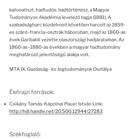
katonatiszt, hadtudós, hadtörténész, a Magyar
Tudományos Akadémia levelező tagja (1881). A
szabadságharc küzdelmeit követően harcolt az 1859-
es szárd–francia–osztrák háborúban, majd az 1860-as
évek Garibaldi vezette olaszországi hadjárataiban. Az
1860-as–1880-as években a magyar hadtudomány
meghatározó jelentőségű alakja volt.
MTA IX. Gazdaság- és Jogtudományok Osztálya
Életrajzi források:
Csikány Tamás: Kápolnai Pauer István Link:
http://hdl.handle.net/20.500.12944/27283
Székfoglaló: