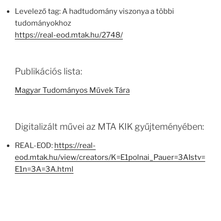
Levelező tag: A hadtudomány viszonya a többi
tudományokhoz
https://real-eod.mtak.hu/2748/
Publikációs lista:
Magyar Tudományos Művek Tára
Digitalizált művei az MTA KIK gyűjteményében:
REAL-EOD:
https://real-
eod.mtak.hu/view/creators/K=E1polnai_Pauer=3AIstv=
E1n=3A=3A.html