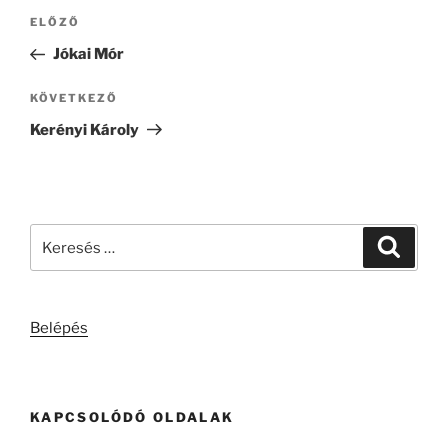
Bejegyzés
Korábbi
ELŐZŐ
navigáció
bejegyzés
Jókai Mór
Következő
KÖVETKEZŐ
bejegyzés
Kerényi Károly
Keresés
Keresé
a
következő
kifejezésre:
Belépés
KAPCSOLÓDÓ OLDALAK