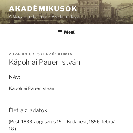
Tartalomhoz
AKADÉMIKUSOK
A Magyar Tudományos Akadémia tagjai
Menü
BEKÜLDVE:
2024.09.07.
SZERZŐ:
ADMIN
Kápolnai Pauer István
Név:
Kápolnai Pauer István
Életrajzi adatok:
(Pest, 1833. augusztus 19. – Budapest, 1896. február
18.)