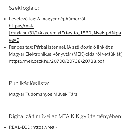
Székfoglaló:
Levelező tag: A magyar néphúmorról
https://real-
j.mtak.hu/31/1/AkademiaiErtesito_1860_Nyelv.pdf#pa
ge=9
Rendes tag: Párbaj Istennel. [A székfoglaló linkjét a
Magyar Elektronikus Könyvtár (MEK) oldalról vettük át.]
https://mek.oszk.hu/20700/20738/20738.pdf
Publikációs lista:
Magyar Tudományos Művek Tára
Digitalizált művei az MTA KIK gyűjteményében:
REAL-EOD:
https://real-