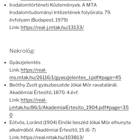
Irodalomtörténeti Közlemények. A MTA
Irodalomtudományi Intézetének folyóirata. 79.
évfolyam (Budapest, 1979)
Link:
https://real-j.mtak.hu/13133/
Nekrológ:
Gyászjelentés
Link:
https://real-
ms.mtak.hu/26116/1/gyaszjelentes_J.pdf#page=45
Beöthy Zsolt gyászbeszéde Jókai Mór ravatalánál.
Akadémiai Értesítő, 1870. 4.évf.
Link:
https://real-
j.mtak.hu/86/1/AkademiaiErtesito_1904.pdf#page=35
0
Eötvös, Loránd (1904) Elnöki beszéd Jókai Mór elhunyta
alkalmából. Akadémiai Értesítő, 15 (6-7)
Link:
https://real.mtak.hu/103813/