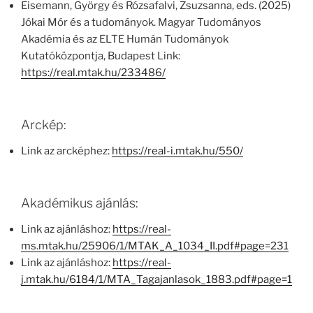
Eisemann, György és Rózsafalvi, Zsuzsanna, eds. (2025)
Jókai Mór és a tudományok. Magyar Tudományos
Akadémia és az ELTE Humán Tudományok
Kutatóközpontja, Budapest Link:
https://real.mtak.hu/233486/
Arckép:
Link az arcképhez:
https://real-i.mtak.hu/550/
Akadémikus ajánlás:
Link az ajánláshoz:
https://real-
ms.mtak.hu/25906/1/MTAK_A_1034_II.pdf#page=231
Link az ajánláshoz:
https://real-
j.mtak.hu/6184/1/MTA_Tagajanlasok_1883.pdf#page=1