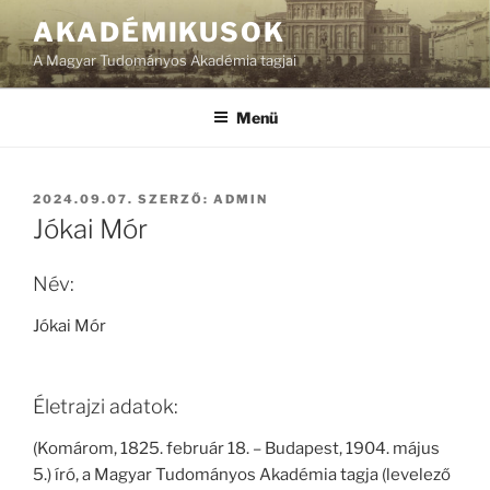
Tartalomhoz
AKADÉMIKUSOK
A Magyar Tudományos Akadémia tagjai
Menü
BEKÜLDVE:
2024.09.07.
SZERZŐ:
ADMIN
Jókai Mór
Név:
Jókai Mór
Életrajzi adatok:
(Komárom, 1825. február 18. – Budapest, 1904. május
5.) író, a Magyar Tudományos Akadémia tagja (levelező