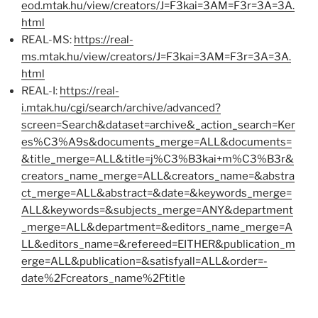
eod.mtak.hu/view/creators/J=F3kai=3AM=F3r=3A=3A.
html
REAL-MS:
https://real-
ms.mtak.hu/view/creators/J=F3kai=3AM=F3r=3A=3A.
html
REAL-I:
https://real-
i.mtak.hu/cgi/search/archive/advanced?
screen=Search&dataset=archive&_action_search=Ker
es%C3%A9s&documents_merge=ALL&documents=
&title_merge=ALL&title=j%C3%B3kai+m%C3%B3r&
creators_name_merge=ALL&creators_name=&abstra
ct_merge=ALL&abstract=&date=&keywords_merge=
ALL&keywords=&subjects_merge=ANY&department
_merge=ALL&department=&editors_name_merge=A
LL&editors_name=&refereed=EITHER&publication_m
erge=ALL&publication=&satisfyall=ALL&order=-
date%2Fcreators_name%2Ftitle