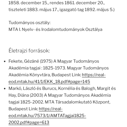
1858. december 15., rendes 1861. december 20.,
tiszteleti 1883. május 17., igazgató tag 1892. május 5.)
Tudományos osztály:
MTA I. Nyelv- és Irodalomtudományok Osztálya
Életrajzi források:
Fekete, Gézáné (1975) A Magyar Tudományos
Akadémia tagjai : 1825-1973. Magyar Tudományos
Akadémia Könyvtára, Budapest Link:
https://real-
eod.mtak.hu/41/1/EKK_18.pdf#page=145
Markó, László és Burucs, Kornélia és Balogh, Margit és
Hay, Diána (2003) A Magyar Tudományos Akadémia
tagjai 1825-2002. MTA Társadalomkutató Központ,
Budapest Link:
https://real-
eod.mtak.hu/7573/1/AMTATagjai1825-
2002.pdf#page=613