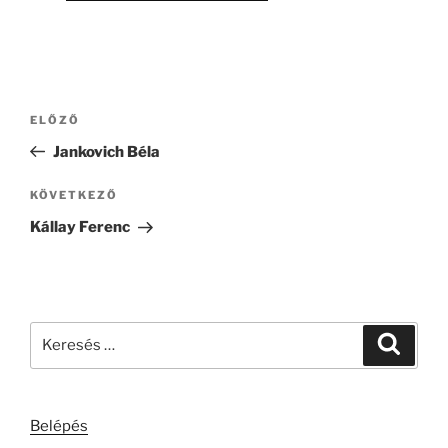
Bejegyzés
Korábbi
ELŐZŐ
navigáció
bejegyzés
Jankovich Béla
Következő
KÖVETKEZŐ
bejegyzés
Kállay Ferenc
Keresés
Keresé
a
következő
kifejezésre:
Belépés