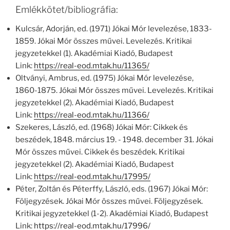
Emlékkötet/bibliográfia:
Kulcsár, Adorján, ed. (1971) Jókai Mór levelezése, 1833-
1859. Jókai Mór összes művei. Levelezés. Kritikai
jegyzetekkel (1). Akadémiai Kiadó, Budapest
Link:
https://real-eod.mtak.hu/11365/
Oltványi, Ambrus, ed. (1975) Jókai Mór levelezése,
1860-1875. Jókai Mór összes művei. Levelezés. Kritikai
jegyzetekkel (2). Akadémiai Kiadó, Budapest
Link:
https://real-eod.mtak.hu/11366/
Szekeres, László, ed. (1968) Jókai Mór: Cikkek és
beszédek, 1848. március 19. - 1948. december 31. Jókai
Mór összes művei. Cikkek és beszédek. Kritikai
jegyzetekkel (2). Akadémiai Kiadó, Budapest
Link:
https://real-eod.mtak.hu/17995/
Péter, Zoltán és Péterffy, László, eds. (1967) Jókai Mór:
Följegyzések. Jókai Mór összes művei. Följegyzések.
Kritikai jegyzetekkel (1-2). Akadémiai Kiadó, Budapest
Link:
https://real-eod.mtak.hu/17996/