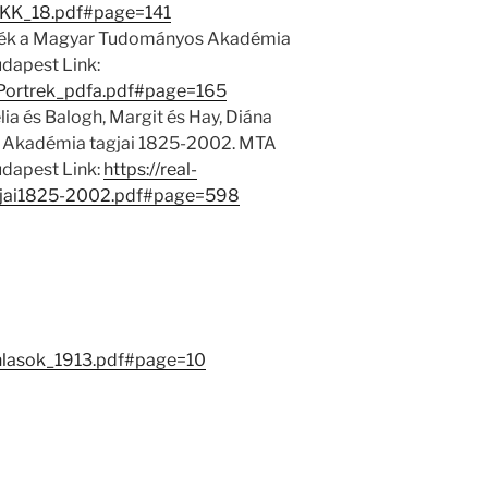
/EKK_18.pdf#page=141
trék a Magyar Tudományos Akadémia
udapest Link:
1/Portrek_pdfa.pdf#page=165
ia és Balogh, Margit és Hay, Diána
 Akadémia tagjai 1825-2002. MTA
dapest Link:
https://real-
gjai1825-2002.pdf#page=598
nlasok_1913.pdf#page=10