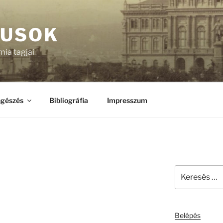
KUSOK
ia tagjai
gészés
Bibliográfia
Impresszum
Keresés
a
következő
kifejezésre:
Belépés