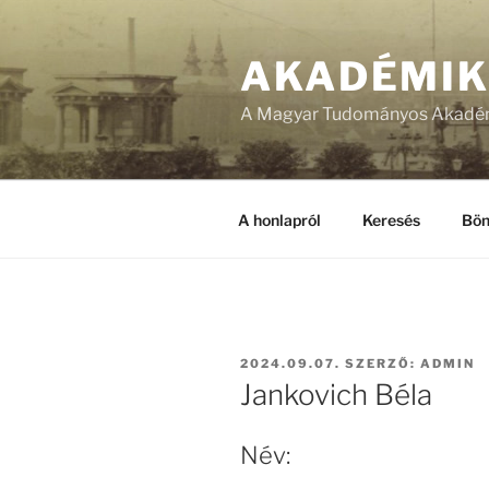
Tartalomhoz
AKADÉMI
A Magyar Tudományos Akadém
A honlapról
Keresés
Bön
BEKÜLDVE:
2024.09.07.
SZERZŐ:
ADMIN
Jankovich Béla
Név: