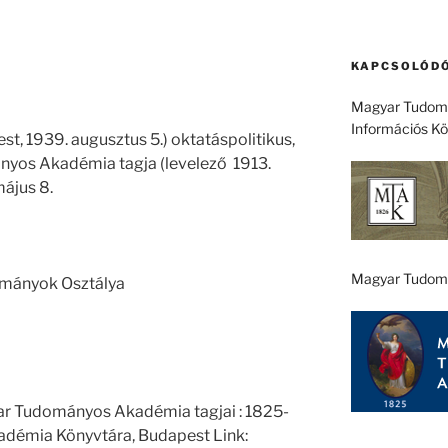
KAPCSOLÓDÓ
Magyar Tudomá
Információs K
est, 1939. augusztus 5.) oktatáspolitikus,
yos Akadémia tagja (levelező 1913.
május 8.
Magyar Tudom
ományok Osztálya
ar Tudományos Akadémia tagjai : 1825-
démia Könyvtára, Budapest Link: