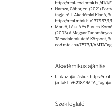
https://real-eod.mtak.hu/41/1
Hamza, Gábor, ed. (2021) Por
tagjairól I. Akadémiai Kiadó, B
https://real.mtak.hu/137957/
Markó, László és Burucs, Kornél
(2003) A Magyar Tudományos
Társadalomkutató Központ, Bu
eod.mtak.hu/7573/1/AMTATa
Akadémikus ajánlás:
Link az ajánláshoz:
https://real-
j.mtak.hu/6218/1/MTA_Tagaja
Székfoglaló: