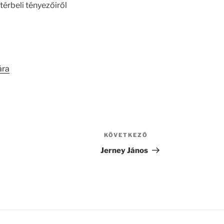
térbeli tényezőiről
ára
KÖVETKEZŐ
Következő
bejegyzés
Jerney János