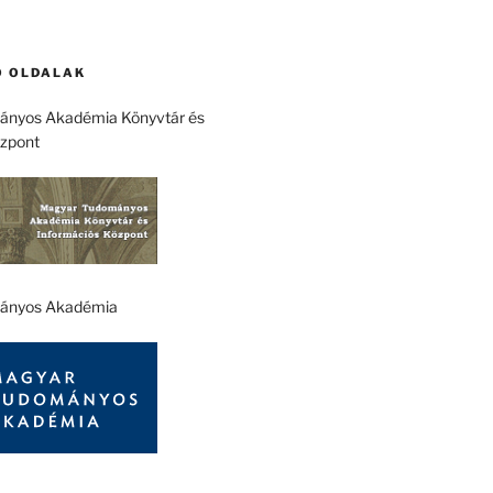
 OLDALAK
nyos Akadémia Könyvtár és
özpont
ányos Akadémia