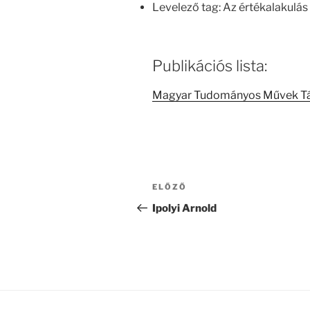
Levelező tag: Az értékalakulás 
Publikációs lista:
Magyar Tudományos Művek T
Bejegyzés
Korábbi
ELŐZŐ
navigáció
bejegyzés
Ipolyi Arnold