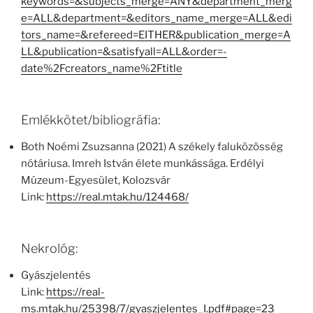
keywords=&subjects_merge=ANY&department_merg
e=ALL&department=&editors_name_merge=ALL&edi
tors_name=&refereed=EITHER&publication_merge=A
LL&publication=&satisfyall=ALL&order=-
date%2Fcreators_name%2Ftitle
Emlékkötet/bibliográfia:
Both Noémi Zsuzsanna (2021) A székely faluközösség
nótáriusa. Imreh István élete munkássága. Erdélyi
Múzeum-Egyesület, Kolozsvár
Link:
https://real.mtak.hu/124468/
Nekrológ:
Gyászjelentés
Link:
https://real-
ms.mtak.hu/25398/7/gyaszjelentes_I.pdf#page=23