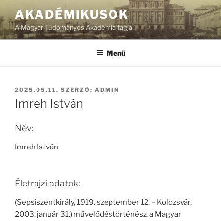
Tartalomhoz
AKADÉMIKUSOK
A Magyar Tudományos Akadémia tagjai
Menü
BEKÜLDVE:
2025.05.11.
SZERZŐ:
ADMIN
Imreh István
Név:
Imreh István
Életrajzi adatok:
(Sepsiszentkirály, 1919. szeptember 12. – Kolozsvár,
2003. január 31.) művelődéstörténész, a Magyar