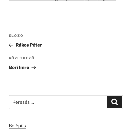
Bejegyzés
Korábbi
ELŐZŐ
navigáció
bejegyzés
Rákos Péter
Következő
KÖVETKEZŐ
bejegyzés
Bori Imre
Keresés
Keresé
a
következő
kifejezésre:
Belépés