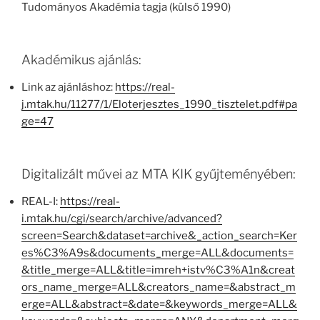
Tudományos Akadémia tagja (külső 1990)
Akadémikus ajánlás:
Link az ajánláshoz:
https://real-
j.mtak.hu/11277/1/Eloterjesztes_1990_tisztelet.pdf#pa
ge=47
Digitalizált művei az MTA KIK gyűjteményében:
REAL-I:
https://real-
i.mtak.hu/cgi/search/archive/advanced?
screen=Search&dataset=archive&_action_search=Ker
es%C3%A9s&documents_merge=ALL&documents=
&title_merge=ALL&title=imreh+istv%C3%A1n&creat
ors_name_merge=ALL&creators_name=&abstract_m
erge=ALL&abstract=&date=&keywords_merge=ALL&