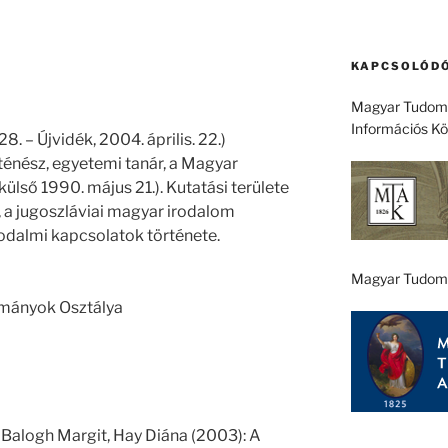
KAPCSOLÓDÓ
Magyar Tudomá
Információs K
. – Újvidék, 2004. április. 22.)
énész, egyetemi tanár, a Magyar
lső 1990. május 21.). Kutatási területe
 a jugoszláviai magyar irodalom
rodalmi kapcsolatok története.
Magyar Tudom
ományok Osztálya
 Balogh Margit, Hay Diána (2003): A