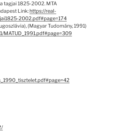
 tagjai 1825-2002. MTA
dapest Link:
https://real-
jai1825-2002.pdf#page=174
Jugoszlávia), (Magyar Tudomány, 1991)
147/1/MATUD_1991.pdf#page=309
es_1990_tisztelet.pdf#page=42
2/