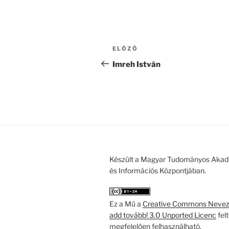
Bejegyzés
Korábbi
ELŐZŐ
navigáció
bejegyzés
Imreh István
Készült a Magyar Tudományos Akad
és Információs Központjában.
Ez a Mű a
Creative Commons Nevezd
add tovább! 3.0 Unported Licenc
fel
megfelelően felhasználható.