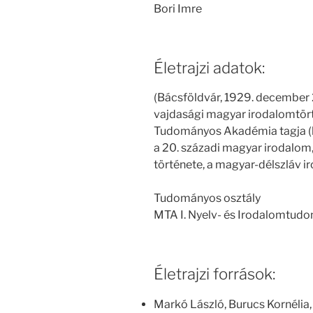
Bori Imre
Életrajzi adatok:
(Bácsföldvár, 1929. december 28
vajdasági magyar irodalomtört
Tudományos Akadémia tagja (kü
a 20. századi magyar irodalom,
története, a magyar-délszláv i
Tudományos osztály
MTA I. Nyelv- és Irodalomtud
Életrajzi források:
Markó László, Burucs Kornélia,