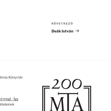
KÖVETKEZŐ
Következő
bejegyzés
Deák István
émia Könyvtár
 meg! - Így
tételeinek