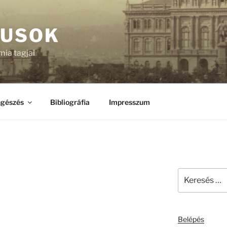
KUSOK
ia tagjai
gészés
Bibliográfia
Impresszum
Keresés
a
következő
kifejezésre:
Belépés