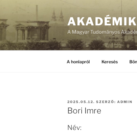
Tartalomhoz
AKADÉMI
A Magyar Tudományos Akadém
A honlapról
Keresés
Bön
BEKÜLDVE:
2025.05.12.
SZERZŐ:
ADMIN
Bori Imre
Név: