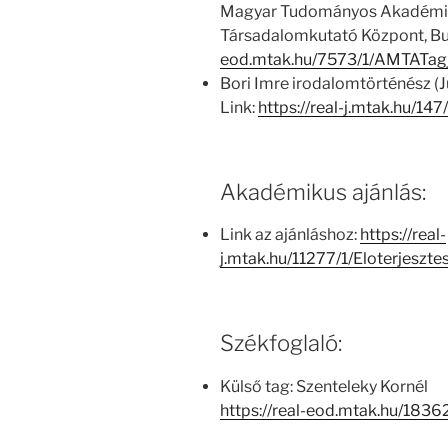
Magyar Tudományos Akadémia
Társadalomkutató Központ, Bu
eod.mtak.hu/7573/1/AMTATag
Bori Imre irodalomtörténész (
Link:
https://real-j.mtak.hu/
Akadémikus ajánlás:
Link az ajánláshoz:
https://real-
j.mtak.hu/11277/1/Eloterjeszt
Székfoglaló:
Külső tag: Szenteleky Kornél
https://real-eod.mtak.hu/1836