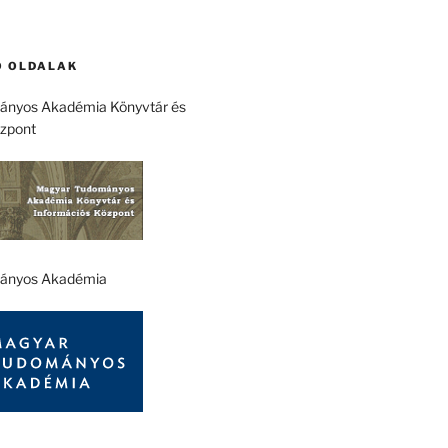
 OLDALAK
nyos Akadémia Könyvtár és
özpont
ányos Akadémia