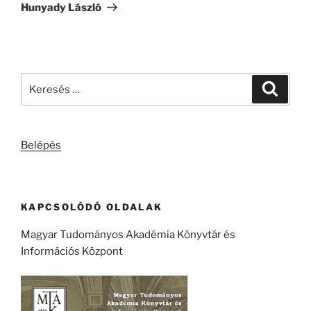
bejegyzés
Hunyady László
Keresés
Keresé
a
következő
kifejezésre:
Belépés
KAPCSOLÓDÓ OLDALAK
Magyar Tudományos Akadémia Könyvtár és
Információs Központ