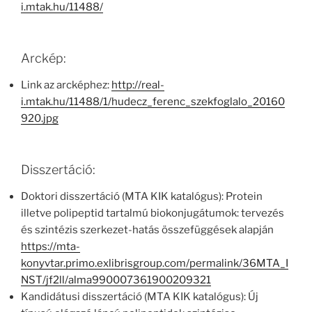
i.mtak.hu/11488/
Arckép:
Link az arcképhez:
http://real-
i.mtak.hu/11488/1/hudecz_ferenc_szekfoglalo_20160
920.jpg
Disszertáció:
Doktori disszertáció (MTA KIK katalógus): Protein
illetve polipeptid tartalmú biokonjugátumok: tervezés
és szintézis szerkezet-hatás összefüggések alapján
https://mta-
konyvtar.primo.exlibrisgroup.com/permalink/36MTA_I
NST/jf2ll/alma990007361900209321
Kandidátusi disszertáció (MTA KIK katalógus): Új