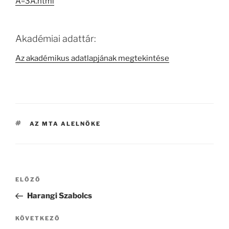
A=3A.html
Akadémiai adattár:
Az akadémikus adatlapjának megtekintése
CÍMKÉK
AZ MTA ALELNÖKE
Bejegyzés
Korábbi
ELŐZŐ
navigáció
bejegyzés
Harangi Szabolcs
Következő
KÖVETKEZŐ