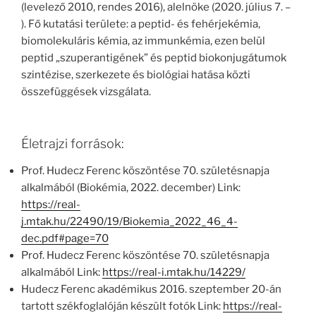
(levelező 2010, rendes 2016), alelnöke (2020. július 7. –
). Fő kutatási területe: a peptid- és fehérjekémia,
biomolekuláris kémia, az immunkémia, ezen belül
peptid „szuperantigének” és peptid biokonjugátumok
szintézise, szerkezete és biológiai hatása közti
összefüggések vizsgálata.
Életrajzi források:
Prof. Hudecz Ferenc köszöntése 70. születésnapja
alkalmából (Biokémia, 2022. december) Link:
https://real-
j.mtak.hu/22490/19/Biokemia_2022_46_4-
dec.pdf#page=70
Prof. Hudecz Ferenc köszöntése 70. születésnapja
alkalmából Link:
https://real-i.mtak.hu/14229/
Hudecz Ferenc akadémikus 2016. szeptember 20-án
tartott székfoglalóján készült fotók Link:
https://real-