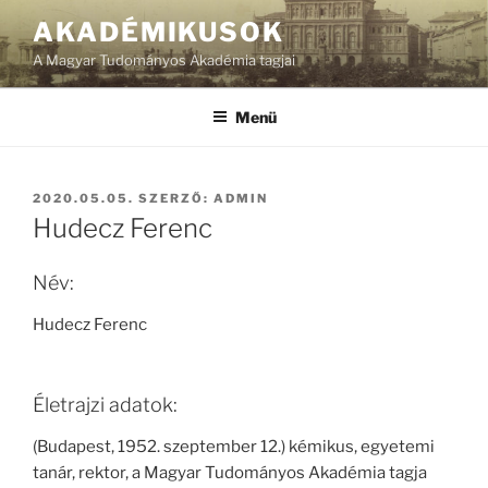
Tartalomhoz
AKADÉMIKUSOK
A Magyar Tudományos Akadémia tagjai
Menü
BEKÜLDVE:
2020.05.05.
SZERZŐ:
ADMIN
Hudecz Ferenc
Név:
Hudecz Ferenc
Életrajzi adatok:
(Budapest, 1952. szeptember 12.) kémikus, egyetemi
tanár, rektor, a Magyar Tudományos Akadémia tagja