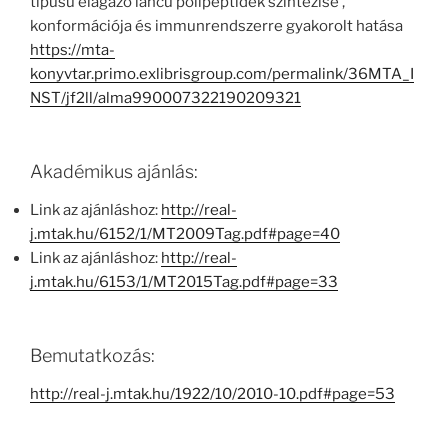
típusú elágazó láncú polipeptidek szintézise ,
konformációja és immunrendszerre gyakorolt hatása
https://mta-
konyvtar.primo.exlibrisgroup.com/permalink/36MTA_I
NST/jf2ll/alma990007322190209321
Akadémikus ajánlás:
Link az ajánláshoz:
http://real-
j.mtak.hu/6152/1/MT2009Tag.pdf#page=40
Link az ajánláshoz:
http://real-
j.mtak.hu/6153/1/MT2015Tag.pdf#page=33
Bemutatkozás:
http://real-j.mtak.hu/1922/10/2010-10.pdf#page=53