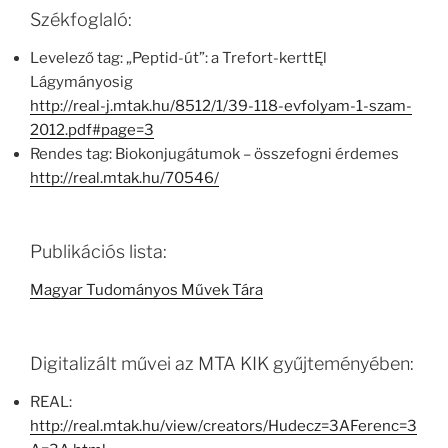
Székfoglaló:
Levelező tag: „Peptid-út”: a Trefort-kerttĘl
Lágymányosig
http://real-j.mtak.hu/8512/1/39-118-evfolyam-1-szam-
2012.pdf#page=3
Rendes tag: Biokonjugátumok – összefogni érdemes
http://real.mtak.hu/70546/
Publikációs lista:
Magyar Tudományos Művek Tára
Digitalizált művei az MTA KIK gyűjteményében:
REAL:
http://real.mtak.hu/view/creators/Hudecz=3AFerenc=3