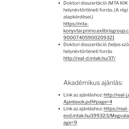
Doktori disszertáció (MTA KIK k
helynévtörténeti forrás. (A ré
alapkérdései.)
https://mta-
konyvtar.primo.exlibrisgroup
90007405900209321
Doktori disszertáció (teljes szö
helynévtörténeti forrás
http://real-d.mtak.hu/37/
Akadémikus ajánlás:
Link az ajánláshoz:
http://real-
Ajanlasok.pdf#page=4
Link az ajánláshoz:
https://real-
eod.mtak.hu/19932/1/Megvala
age=9