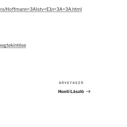
ators/Hoffmann=3AIstv=E1n=3A=3A.html
megtekintése
KÖVETKEZŐ
Következő
bejegyzés
Honti László