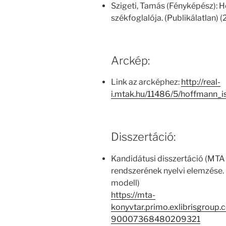
Szigeti, Tamás (Fényképész):
székfoglalója. (Publikálatlan) 
Arckép:
Link az arcképhez:
http://real-
i.mtak.hu/11486/5/hoffmann_
Disszertáció:
Kandidátusi disszertáció (MTA
rendszerének nyelvi elemzése. 
modell)
https://mta-
konyvtar.primo.exlibrisgroup
90007368480209321