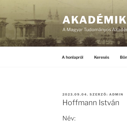
Tartalomhoz
AKADÉMI
A Magyar Tudományos Akadém
A honlapról
Keresés
Bön
BEKÜLDVE:
2023.09.04.
SZERZŐ:
ADMIN
Hoffmann István
Név: