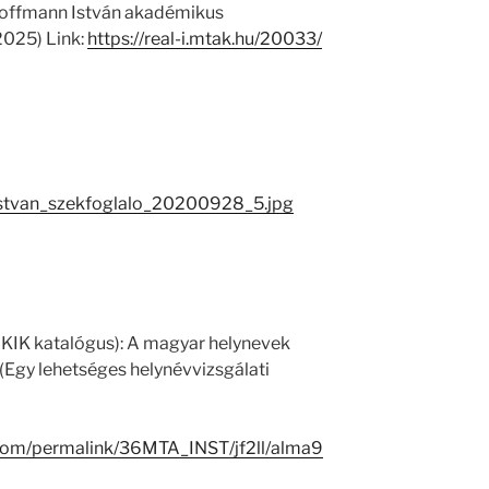
 Hoffmann István akadémikus
(2025) Link:
https://real-i.mtak.hu/20033/
istvan_szekfoglalo_20200928_5.jpg
 KIK katalógus): A magyar helynevek
(Egy lehetséges helynévvizsgálati
.com/permalink/36MTA_INST/jf2ll/alma9