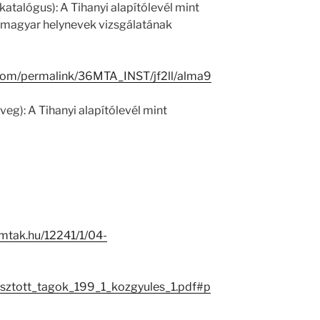
atalógus): A Tihanyi alapítólevél mint
gi magyar helynevek vizsgálatának
.com/permalink/36MTA_INST/jf2ll/alma9
veg): A Tihanyi alapítólevél mint
j.mtak.hu/12241/1/04-
sztott_tagok_199_1_kozgyules_1.pdf#p