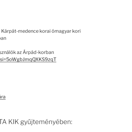
 a Kárpát-medence korai ómagyar kori
ban
sználók az Árpád-korban
Ic?si=5oWgbJmqQXKS9zqT
ára
 MTA KIK gyűjteményében: