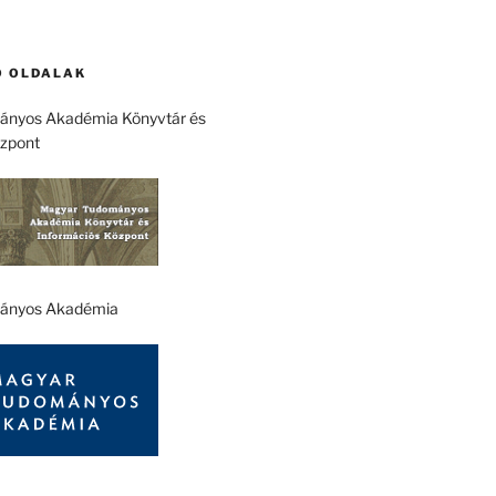
 OLDALAK
nyos Akadémia Könyvtár és
özpont
ányos Akadémia