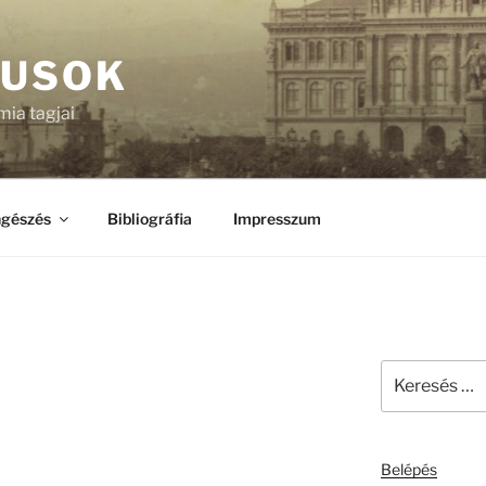
KUSOK
ia tagjai
gészés
Bibliográfia
Impresszum
Keresés
a
következő
kifejezésre:
Belépés