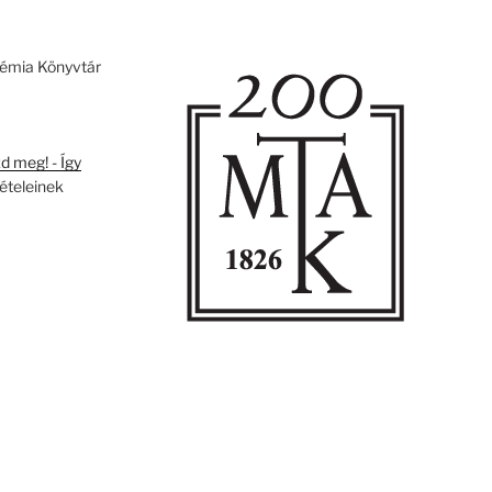
émia Könyvtár
 meg! - Így
tételeinek