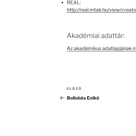
REAL:
http://real.mtak.hu/view/cre
Akadémiai adattár:
Az akadémikus adatlapjának 
Bejegyzés
Korábbi
ELŐZŐ
navigáció
bejegyzés
Bollobás Enikő