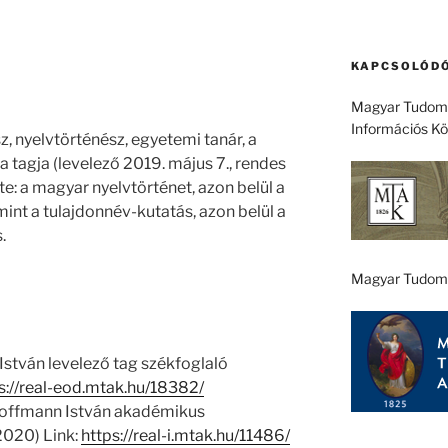
KAPCSOLÓDÓ
Magyar Tudomá
Információs K
sz, nyelvtörténész, egyetemi tanár, a
agja (levelező 2019. május 7., rendes
te: a magyar nyelvtörténet, azon belül a
int a tulajdonnév-kutatás, azon belül a
.
Magyar Tudom
stván levelező tag székfoglaló
s://real-eod.mtak.hu/18382/
 Hoffmann István akadémikus
(2020) Link:
https://real-i.mtak.hu/11486/