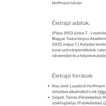
Hoffmann István
Életrajzi adatok:
(Pápa, 1953. június 7. –) nyelvé
Magyar Tudományos Akadémia t
2025. május 7.). Kutatási terüle
korai szórványemlékeink, valam
névelmélet és a helynévkutatás
Életrajzi források:
Kiss Jenő: Laudáció Hoffmann I
előadása alkalmából Link:
http
Szigeti, Tamás (Fényképész):
székfoglalója. (Publikálatlan) 