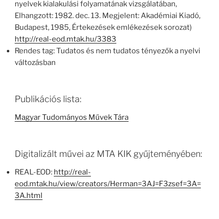
nyelvek kialakulási folyamatának vizsgálatában,
Elhangzott: 1982. dec. 13. Megjelent: Akadémiai Kiadó,
Budapest, 1985, Értekezések emlékezések sorozat)
http://real-eod.mtak.hu/3383
Rendes tag: Tu­datos és nem tudatos tényezők a nyelvi
változásban
Publikációs lista:
Magyar Tudományos Művek Tára
Digitalizált művei az MTA KIK gyűjteményében:
REAL-EOD:
http://real-
eod.mtak.hu/view/creators/Herman=3AJ=F3zsef=3A=
3A.html