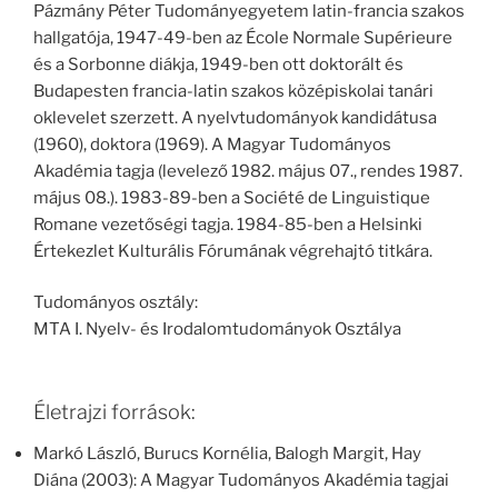
Pázmány Péter Tudományegyetem latin-francia szakos
hallgatója, 1947-49-ben az École Normale Supérieure
és a Sorbonne diákja, 1949-ben ott doktorált és
Budapesten francia-latin szakos középiskolai tanári
oklevelet szerzett. A nyelvtudományok kandidátusa
(1960), doktora (1969). A Magyar Tudományos
Akadémia tagja (levelező 1982. május 07., rendes 1987.
május 08.). 1983-89-ben a Société de Linguistique
Romane vezetőségi tagja. 1984-85-ben a Helsinki
Értekezlet Kulturális Fórumának végrehajtó titkára.
Tudományos osztály:
MTA I. Nyelv- és Irodalomtudományok Osztálya
Életrajzi források:
Markó László, Burucs Kornélia, Balogh Margit, Hay
Diána (2003): A Magyar Tudományos Akadémia tagjai