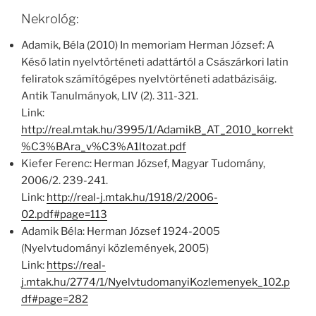
Nekrológ:
Adamik, Béla (2010) In memoriam Herman József: A
Késő latin nyelvtörténeti adattártól a Császárkori latin
feliratok számítógépes nyelvtörténeti adatbázisáig.
Antik Tanulmányok, LIV (2). 311-321.
Link:
http://real.mtak.hu/3995/1/AdamikB_AT_2010_korrekt
%C3%BAra_v%C3%A1ltozat.pdf
Kiefer Ferenc: Herman József, Magyar Tudomány,
2006/2. 239-241.
Link:
http://real-j.mtak.hu/1918/2/2006-
02.pdf#page=113
Adamik Béla: Herman József 1924-2005
(Nyelvtudományi közlemények, 2005)
Link:
https://real-
j.mtak.hu/2774/1/NyelvtudomanyiKozlemenyek_102.p
df#page=282