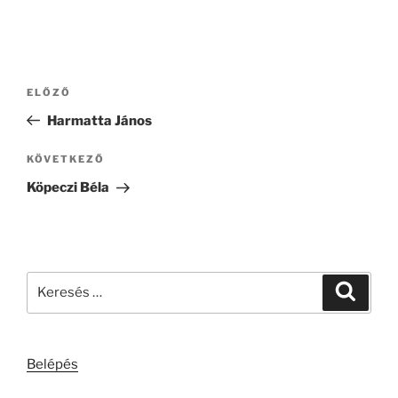
Bejegyzés
Korábbi
ELŐZŐ
navigáció
bejegyzés
Harmatta János
Következő
KÖVETKEZŐ
bejegyzés
Köpeczi Béla
Keresés
Keresé
a
következő
kifejezésre:
Belépés