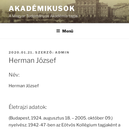
Tartalomhoz
AKADÉMIKUSOK
A Magyar Tudományos Akadémia tagjai
Menü
BEKÜLDVE:
2020.01.21.
SZERZŐ:
ADMIN
Herman József
Név:
Herman József
Életrajzi adatok:
(Budapest, 1924. augusztus 18. – 2005. október 09.)
nyelvész. 1942-47-ben az Eötvös Kollégium tagjaként a