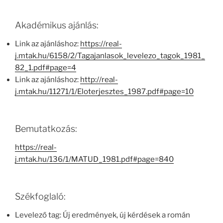
Akadémikus ajánlás:
Link az ajánláshoz:
https://real-
j.mtak.hu/6158/2/Tagajanlasok_levelezo_tagok_1981_
82_1.pdf#page=4
Link az ajánláshoz:
http://real-
j.mtak.hu/11271/1/Eloterjesztes_1987.pdf#page=10
Bemutatkozás:
https://real-
j.mtak.hu/136/1/MATUD_1981.pdf#page=840
Székfoglaló:
Levelező tag: Új eredmények, új kérdések a román