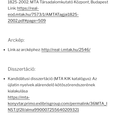
1825-2002. MTA Társadalomkutató Központ, Budapest
Link:
https://real-
eod.mtak.hu/7573/1/AMTATagjai1825-
2002.pdf#page=509
Arckép:
Link az arcképhez:
http://real-i.mtak.hu/2546/
Disszertáció:
Kandidátusi disszertáció (MTA KIK katalógus): Az
újlatin nyelvek alárendelő kötőszórendszerének
kialakulása
https://mta-
konyvtar.primo.exlibrisgroup.com/permalink/36MTA_I
NST/jf2ll/alma990007255640209321