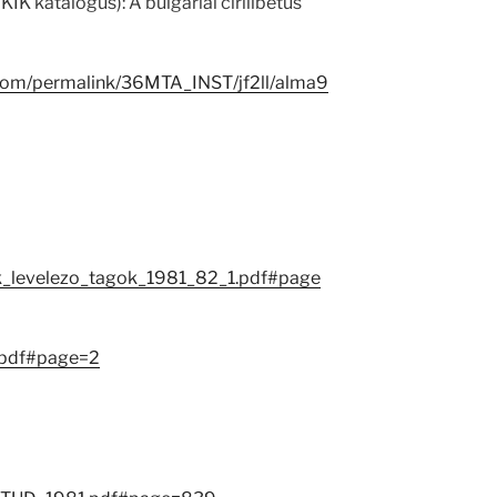
IK katalógus): A bulgáriai cirillbetűs
.com/permalink/36MTA_INST/jf2ll/alma9
ok_levelezo_tagok_1981_82_1.pdf#page
.pdf#page=2