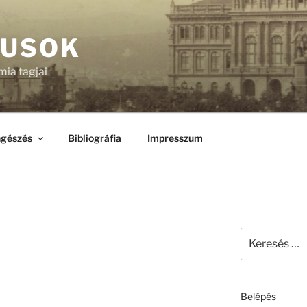
KUSOK
ia tagjai
gészés
Bibliográfia
Impresszum
Keresés
a
következő
kifejezésre:
Belépés