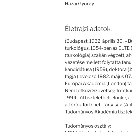
Hazai György
Életrajzi adatok:
(Budapest, 1932. április 30. – B
turkológus. 1954-ben az ELTE 
(turkológia) szakán végzett, a
vezetése mellett folytatta ta
kandidátusa (1959), doktora 
tagja (levelező 1982. május 07.
Európai Akadémia (London) tagj
Nemzetközi Szövetség főtitkár
1994-től tiszteletbeli elnöke, 
a Török Történeti Társaság (Ank
Tudományos Akadémia tisztelet
Tudományos osztály: