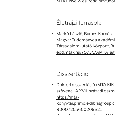
MTA I. Nyelv- és Irodalomtud
Életrajzi források:
Markó László, Burucs Kornélia,
Magyar Tudományos Akadémia
Társadalomkutató Központ, Bu
eod.mtak.hu/7573/1/AMTATag
Disszertáció:
Doktori disszertáció (MTA KIK
szövegei. A XVII. századi osz
https://mta-
konyvtar.primo.exlibrisgroup
90007255600209321