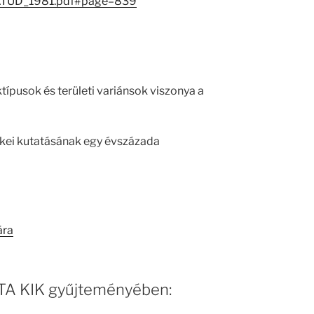
/MATUD_1981.pdf#page=839
típusok és területi variánsok viszonya a
ékei kutatásának egy évszázada
ára
 MTA KIK gyűjteményében: