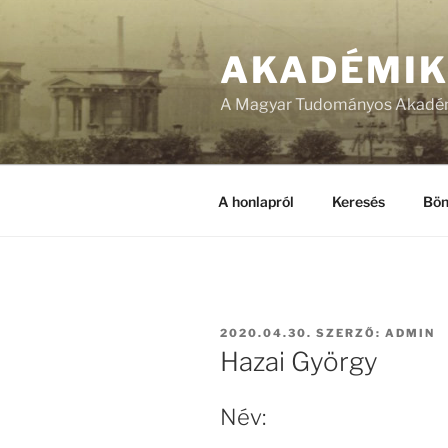
Tartalomhoz
AKADÉMI
A Magyar Tudományos Akadém
A honlapról
Keresés
Bön
BEKÜLDVE:
2020.04.30.
SZERZŐ:
ADMIN
Hazai György
Név: