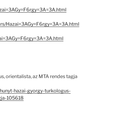
Hazai=3AGy=F6rgy=3A=3A.html
ators/Hazai=3AGy=F6rgy=3A=3A.html
azai=3AGy=F6rgy=3A=3A.html
s, orientalista, az MTA rendes tagja
elhunyt-hazai-gyorgy-turkologus-
agja-105618