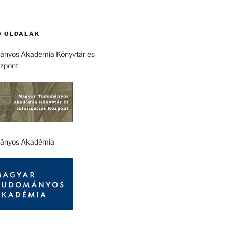
 OLDALAK
nyos Akadémia Könyvtár és
özpont
ányos Akadémia