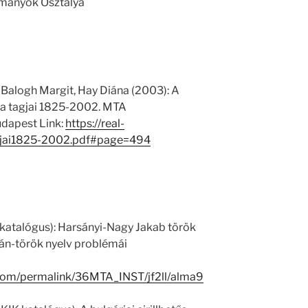
ományok Osztálya
 Balogh Margit, Hay Diána (2003): A
 tagjai 1825-2002. MTA
dapest Link:
https://real-
jai1825-2002.pdf#page=494
 katalógus): Harsányi-Nagy Jakab török
mán-török nyelv problémái
.com/permalink/36MTA_INST/jf2ll/alma9