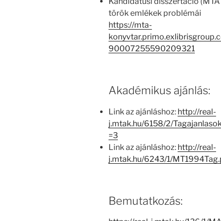
Kandidátusi disszertáció (MTA K
török emlékek problémái
https://mta-
konyvtar.primo.exlibrisgroup
90007255590209321
Akadémikus ajánlás:
Link az ajánláshoz:
http://real-
j.mtak.hu/6158/2/Tagajanlas
=3
Link az ajánláshoz:
http://real-
j.mtak.hu/6243/1/MT1994Tag
Bemutatkozás: