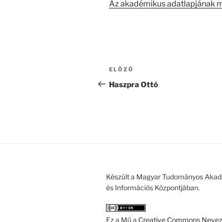
Az akadémikus adatlapjának 
Bejegyzés
Korábbi
ELŐZŐ
navigáció
bejegyzés
Haszpra Ottó
Készült a Magyar Tudományos Akad
és Információs Központjában.
Ez a Mű a
Creative Commons Nevezd