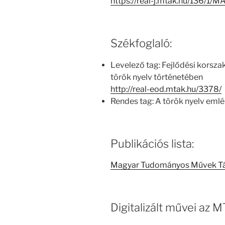
https://real-j.mtak.hu/136/1
Székfoglaló:
Levelező tag: Fejlődési korszak
török nyelv történetében
http://real-eod.mtak.hu/3378/
Rendes tag: A török nyelv eml
Publikációs lista:
Magyar Tudományos Művek T
Digitalizált művei az