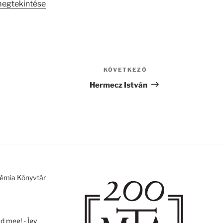
megtekintése
KÖVETKEZŐ
Következő
bejegyzés
Hermecz István
émia Könyvtár
 meg! - Így