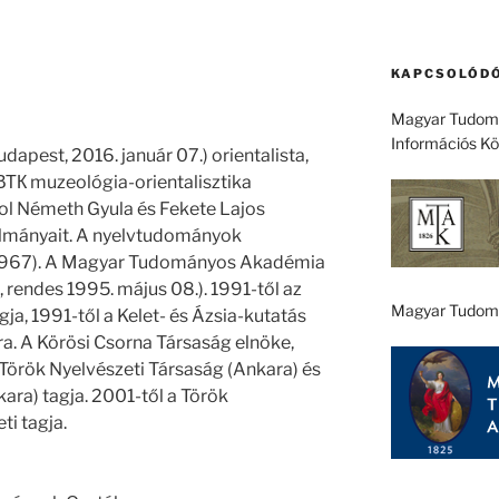
KAPCSOLÓDÓ
Magyar Tudomá
Információs K
udapest, 2016. január 07.) orientalista,
ВТК muzeológia-orientalisztika
hol Németh Gyula és Fekete Lajos
nulmányait. A nyelvtudományok
(1967). A Magyar Tudományos Akadémia
, rendes 1995. május 08.). 1991-től az
Magyar Tudom
a, 1991-től a Kelet- és Ázsia-kutatás
a. A Körösi Csorna Társaság elnöke,
a Török Nyelvészeti Társaság (Ankara) és
ara) tagja. 2001-től a Török
i tagja.