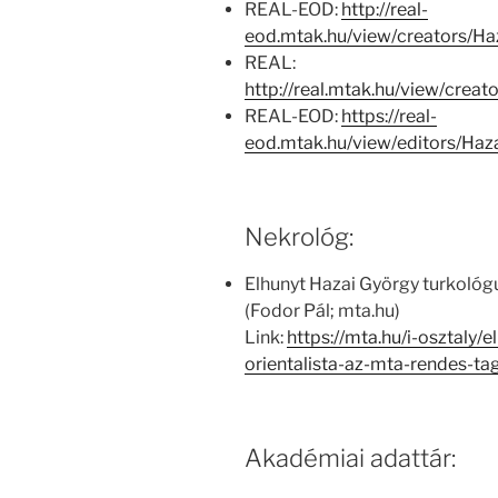
REAL-EOD:
http://real-
eod.mtak.hu/view/creators/
REAL:
http://real.mtak.hu/view/cre
REAL-EOD:
https://real-
eod.mtak.hu/view/editors/H
Nekrológ:
Elhunyt Hazai György turkológu
(Fodor Pál; mta.hu)
Link:
https://mta.hu/i-osztaly/
orientalista-az-mta-rendes-t
Akadémiai adattár: