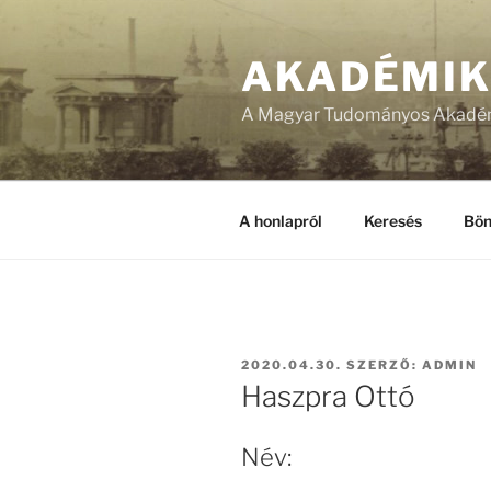
Tartalomhoz
AKADÉMI
A Magyar Tudományos Akadém
A honlapról
Keresés
Bön
BEKÜLDVE:
2020.04.30.
SZERZŐ:
ADMIN
Haszpra Ottó
Név: