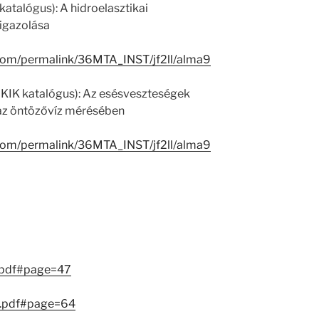
katalógus): A hidroelasztikai
 igazolása
.com/permalink/36MTA_INST/jf2ll/alma9
 KIK katalógus): Az esésveszteségek
az öntözővíz mérésében
.com/permalink/36MTA_INST/jf2ll/alma9
.pdf#page=47
g.pdf#page=64