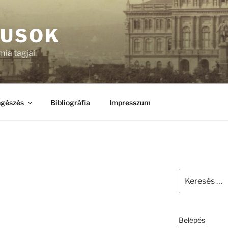
KUSOK
ia tagjai
gészés
Bibliográfia
Impresszum
Keresés
a
következő
kifejezésre:
Belépés