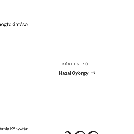
megtekintése
KÖVETKEZŐ
Következő
bejegyzés
Hazai György
émia Könyvtár