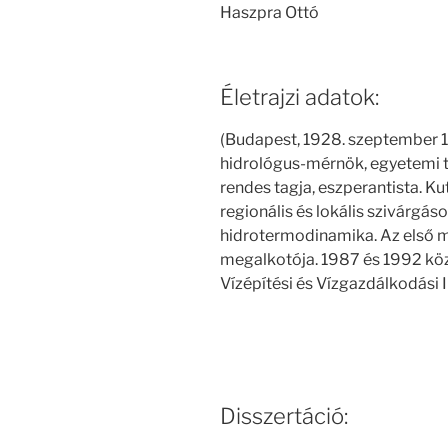
Haszpra Ottó
Életrajzi adatok:
(Budapest, 1928. szeptember 11
hidrológus-mérnök, egyetemi
rendes tagja, eszperantista. Ku
regionális és lokális szivárgás
hidrotermodinamika. Az első m
megalkotója. 1987 és 1992 kö
Vízépítési és Vízgazdálkodási 
Disszertáció: