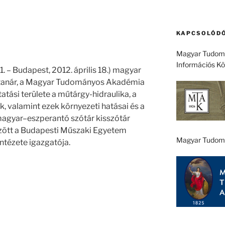
KAPCSOLÓDÓ
Magyar Tudomá
Információs K
. – Budapest, 2012. április 18.) magyar
 tanár, a Magyar Tudományos Akadémia
tatási területe a műtárgy-hidraulika, a
ok, valamint ezek környezeti hatásai és a
agyar–eszperantó szótár kisszótár
zött a Budapesti Műszaki Egyetem
Magyar Tudom
Intézete igazgatója.