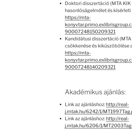
Doktori disszertáció (MTA KIK 
hasonlóságelmélet és kísérleti
https://mta-
konyvtar.primo.exlibrisgroup
90007248150209321
Kandidátusi disszertáció (MTA
csökkenése és kiküszöbölése 
https://mta-
konyvtar.primo.exlibrisgroup
90007248140209321
Akadémikus ajánlás:
Link az ajánláshoz:
http://real-
j.mtak.hu/6242/1/MT1997Tag
Link az ajánláshoz:
http://real-
j.mtak.hu/6206/1/MT2003Ta