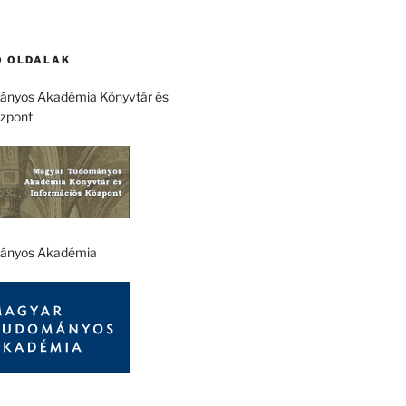
 OLDALAK
nyos Akadémia Könyvtár és
özpont
ányos Akadémia