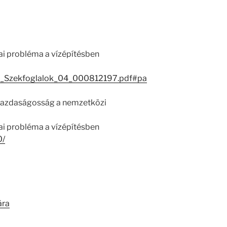
ai probléma a vízépítésben
_Szekfoglalok_04_000812197.pdf#pa
gazdaságosság a nemzetközi
ai probléma a vízépítésben
0/
ára