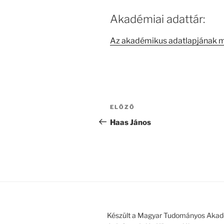
Akadémiai adattár:
Az akadémikus adatlapjának 
Bejegyzés
Korábbi
ELŐZŐ
navigáció
bejegyzés
Haas János
Készült a Magyar Tudományos Akad