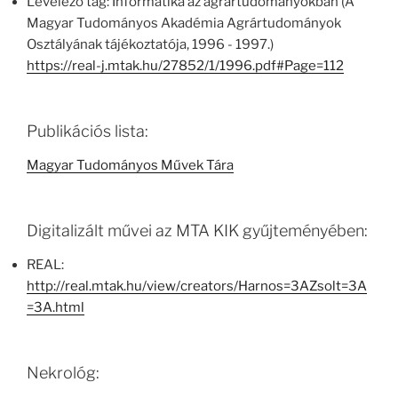
Levelező tag: Informatika az agrártudományokban (A
Magyar Tudományos Akadémia Agrártudományok
Osztályának tájékoztatója, 1996 - 1997.)
https://real-j.mtak.hu/27852/1/1996.pdf#Page=112
Publikációs lista:
Magyar Tudományos Művek Tára
Digitalizált művei az MTA KIK gyűjteményében:
REAL:
http://real.mtak.hu/view/creators/Harnos=3AZsolt=3A
=3A.html
Nekrológ: