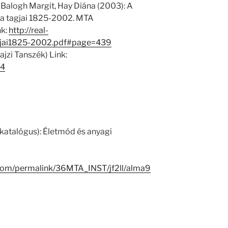
 Balogh Margit, Hay Diána (2003): A
 tagjai 1825-2002. MTA
nk:
http://real-
jai1825-2002.pdf#page=439
ajzi Tanszék) Link:
h4
katalógus): Életmód és anyagi
.com/permalink/36MTA_INST/jf2ll/alma9