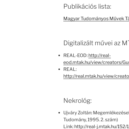
Publikációs lista:
Magyar Tudományos Művek T
Digitalizált művei az
REAL-EOD:
http://real-
eod.mtak.hu/view/creators/
REAL:
http://real.mtak.hu/view/cr
Nekrológ:
Ujváry Zoltán: Megemlékezése
Tudomány, 1995. 2. szám)
Link:
http://real-j.mtak.hu/1