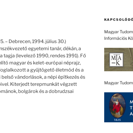
KAPCSOLÓDÓ
Magyar Tudomá
Információs K
. – Debrecen, 1994. július 30.)
anszékvezető egyetemi tanár, dékán, a
agja (levelező 1990, rendes 1991). Fő
lító magyar és kelet-európai néprajz,
foglalkozott a gyűjtögető életmód és a
belső vándorlások, a népi építkezés és
Magyar Tudom
ivel. Kiterjedt terepmunkát végzett
románok, bolgárok és a dobrudzsai