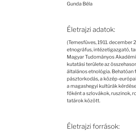
Gunda Béla
Életrajzi adatok:
(Temesfüves, 1911. december 25
etnográfus, intézetigazgató, t
Magyar Tudományos Akadémia t
kutatási területe az összehason
általános etnológia. Behatóan 
pásztorkodás, a közép-európai 
a magashegyi kultúrák kérdése
főként a szlovákok, ruszinok, 
tatárok között.
Életrajzi források: