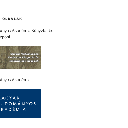
 OLDALAK
nyos Akadémia Könyvtár és
özpont
ányos Akadémia