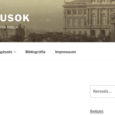
KUSOK
ia tagjai
gészés
Bibliográfia
Impresszum
Keresés
a
következő
kifejezésre:
Belépés