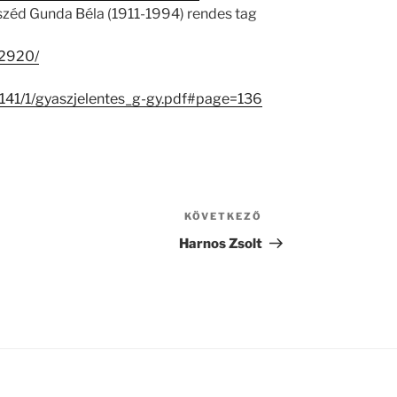
széd Gunda Béla (1911-1994) rendes tag
32920/
7141/1/gyaszjelentes_g-gy.pdf#page=136
KÖVETKEZŐ
Következő
bejegyzés
Harnos Zsolt