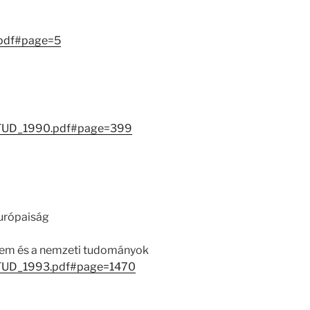
.pdf#page=5
/MATUD_1990.pdf#page=399
urópaiság
llem és a nemzeti tudományok
/MATUD_1993.pdf#page=1470