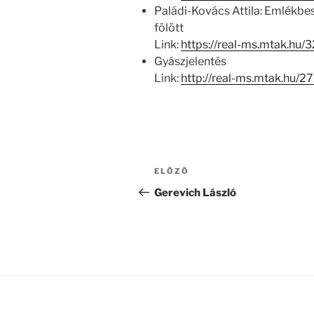
Paládi-Kovács Attila: Emlékbe
fölött
Link:
https://real-ms.mtak.hu/
Gyászjelentés
Link:
http://real-ms.mtak.hu/2
Bejegyzés
Korábbi
ELŐZŐ
navigáció
bejegyzés
Gerevich László