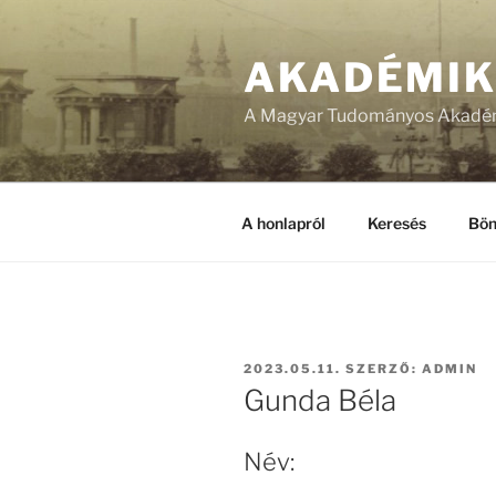
Tartalomhoz
AKADÉMI
A Magyar Tudományos Akadém
A honlapról
Keresés
Bön
BEKÜLDVE:
2023.05.11.
SZERZŐ:
ADMIN
Gunda Béla
Név: