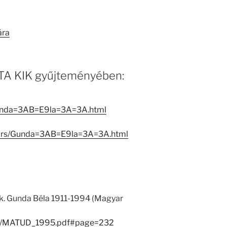
ára
 MTA KIK gyűjteményében:
Gunda=3AB=E9la=3A=3A.html
eators/Gunda=3AB=E9la=3A=3A.html
k. Gunda Béla 1911-1994 (Magyar
52/1/MATUD_1995.pdf#page=232