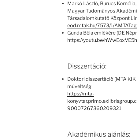
Markó László, Burucs Kornélia,
Magyar Tudományos Akadémia
Társadalomkutató Központ Li
eod.mtak.hu/7573/1/AMTATag
Gunda Béla emlékére (DE Népr
https://youtu.be/hWwEoxVE5
Disszertáció:
Doktori disszertáció (MTA KIK 
műveltség
https://mta-
konyvtar.primo.exlibrisgroup
90007267360209321
Akadémikus ajánlás: