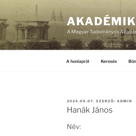
Tartalomhoz
AKADÉMI
A Magyar Tudományos Akadém
A honlapról
Keresés
Bön
BEKÜLDVE:
2024.09.07.
SZERZŐ:
ADMIN
Hanák János
Név: