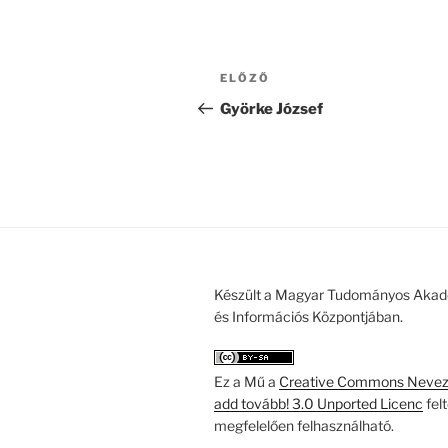
Bejegyzés
Korábbi
ELŐZŐ
navigáció
bejegyzés
Györke József
Készült a Magyar Tudományos Akad
és Információs Központjában.
Ez a Mű a
Creative Commons Nevezd
add tovább! 3.0 Unported Licenc
fel
megfelelően felhasználható.