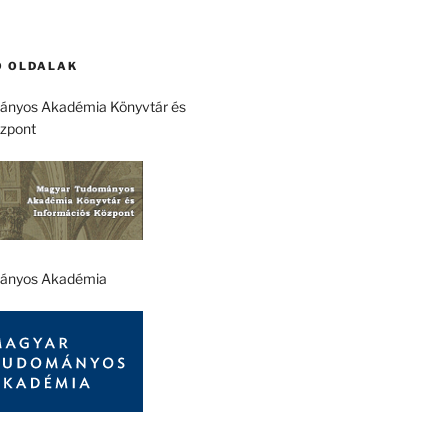
 OLDALAK
nyos Akadémia Könyvtár és
özpont
ányos Akadémia